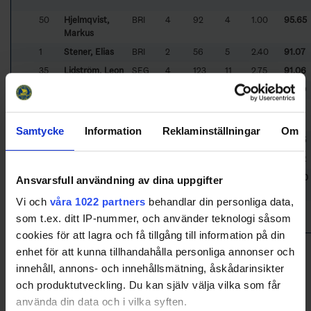
50
Hjelmqvist,
BRI
4
92
4
1.00
95.65
Markus
1
Stener, Elias
BRI
2
56
5
2.40
91.07
35
Lidström, Leon
SEG
4
123
11
2.75
91.06
31
Haglund, Leo
BRI
1
24
3
3.00
87.50
30
Romanov,
BRI
3
47
6
2.00
87.23
Vladimir
Samtycke
Information
Reklaminställningar
Om
99
Carnlöf, Victor
SEG
2
55
8
4.00
85.45
35
Ström, Vincent
ÄLT
3
96
14
5.67
85.42
1
Söderberg,
JSK
1
20
4
4.00
80.00
Ansvarsfull användning av dina uppgifter
Erik
Vi och
våra 1022 partners
behandlar din personliga data,
1
Mäkinen,
ÄLT
1
31
8
19.06
74.19
som t.ex. ditt IP-nummer, och använder teknologi såsom
Andreas
cookies för att lagra och få tillgång till information på din
Sorted by higher
S
a
v
e
s%
and lower
G
oal
A
gainst
A
verage per 60
enhet för att kunna tillhandahålla personliga annonser och
minutes
innehåll, annons- och innehållsmätning, åskådarinsikter
Only goalies who particated more than 40% of their teams total
game time will be included in the ranking. Please note that Game
och produktutveckling. Du kan själv välja vilka som får
Winning Shots are excluded in Leading Goalies.
använda din data och i vilka syften.