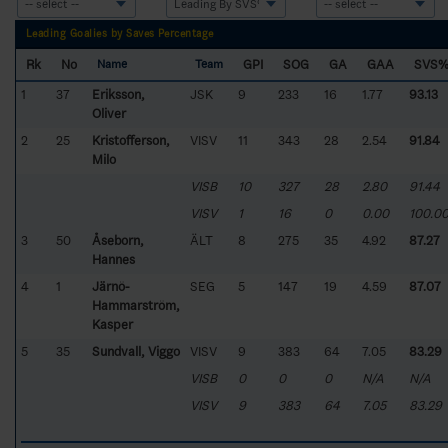
Leading Goalies by Saves Percentage
Rk
No
GPI
SOG
GA
GAA
SVS
Name
Team
1
37
Eriksson,
JSK
9
233
16
1.77
93.13
Oliver
2
25
Kristofferson,
VISV
11
343
28
2.54
91.84
Milo
VISB
10
327
28
2.80
91.44
VISV
1
16
0
0.00
100.0
3
50
Åseborn,
ÄLT
8
275
35
4.92
87.27
Hannes
4
1
Järnö-
SEG
5
147
19
4.59
87.07
Hammarström,
Kasper
5
35
Sundvall, Viggo
VISV
9
383
64
7.05
83.29
VISB
0
0
0
N/A
N/A
VISV
9
383
64
7.05
83.29