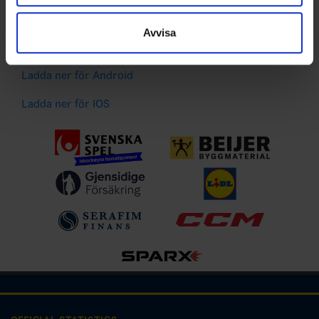
information som du har tillhandahållit eller som de har
Spelarstatistik
samlat in när du har använt deras tjänster.
Följ ditt favoritlag och få pushnotiser vid viktiga
Avvisa
händelser
Ladda ner för Android
Ladda ner för IOS