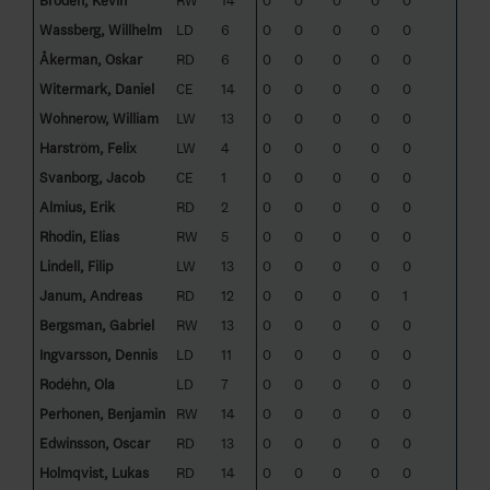
Brodén, Kevin
RW
14
0
0
0
0
0
Wassberg, Willhelm
LD
6
0
0
0
0
0
Åkerman, Oskar
RD
6
0
0
0
0
0
Witermark, Daniel
CE
14
0
0
0
0
0
Wohnerow, William
LW
13
0
0
0
0
0
Harström, Felix
LW
4
0
0
0
0
0
Svanborg, Jacob
CE
1
0
0
0
0
0
Almius, Erik
RD
2
0
0
0
0
0
Rhodin, Elias
RW
5
0
0
0
0
0
Lindell, Filip
LW
13
0
0
0
0
0
Janum, Andreas
RD
12
0
0
0
0
1
Bergsman, Gabriel
RW
13
0
0
0
0
0
Ingvarsson, Dennis
LD
11
0
0
0
0
0
Rodéhn, Ola
LD
7
0
0
0
0
0
Perhonen, Benjamin
RW
14
0
0
0
0
0
Edwinsson, Oscar
RD
13
0
0
0
0
0
Holmqvist, Lukas
RD
14
0
0
0
0
0