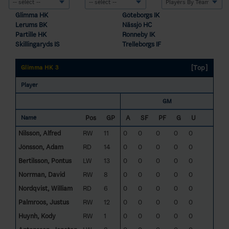
Glimma HK
Göteborgs IK
Lerums BK
Nässjö HC
Partille HK
Ronneby IK
Skillingaryds IS
Trelleborgs IF
[Top]
Glimma HK 3
Player
GM
Pos
GP
A
SF
PF
G
U
Name
Nilsson, Alfred
RW
11
0
0
0
0
0
Jönsson, Adam
RD
14
0
0
0
0
0
Bertilsson, Pontus
LW
13
0
0
0
0
0
Norrman, David
RW
8
0
0
0
0
0
Nordqvist, William
RD
6
0
0
0
0
0
Palmroos, Justus
RW
12
0
0
0
0
0
Huynh, Kody
RW
1
0
0
0
0
0