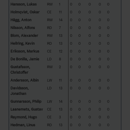
Hansson, Lukas
RW
1
0
0
0
0
0
Holmqvist, Oskar
CE
11
0
0
0
0
0
Hägg, Anton
RW
14
0
0
0
0
0
Nilsson, Alfons
RD
7
0
0
0
0
0
Blom, Alexander
RW
13
0
0
0
0
0
Hellring, Kevin
RD
13
0
0
0
0
0
Eriksson, Markus
CE
12
0
0
0
0
0
De Bonilla, Jamie
LD
8
0
0
0
0
0
Gustafsson,
RW
2
0
0
0
0
0
Christoffer
Andersson, Albin
LW
11
0
0
0
0
0
Davidsson,
LD
13
0
0
0
0
0
Jonathan
Gunnarsson, Philip
LW
14
0
0
0
0
0
Laanemets, Gustav
CE
13
0
0
0
0
0
Raymond, Hugo
CE
3
0
0
0
0
0
Hedman, Linus
RD
13
0
0
0
0
0