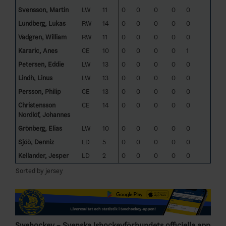
Svensson, Martin
LW
11
0
0
0
0
0
Lundberg, Lukas
RW
14
0
0
0
0
0
Vadgren, William
RW
11
0
0
0
0
0
Kararic, Anes
CE
10
0
0
0
0
1
Petersen, Eddie
LW
13
0
0
0
0
0
Lindh, Linus
LW
13
0
0
0
0
0
Persson, Philip
CE
13
0
0
0
0
0
Christensson
CE
14
0
0
0
0
0
Nordlöf, Johannes
Grönberg, Elias
LW
10
0
0
0
0
0
Sjöö, Denniz
LD
5
0
0
0
0
0
Kellander, Jesper
LD
2
0
0
0
0
0
Sorted by jersey
Swehockey – Svenska Ishockeyförbundets officiella app