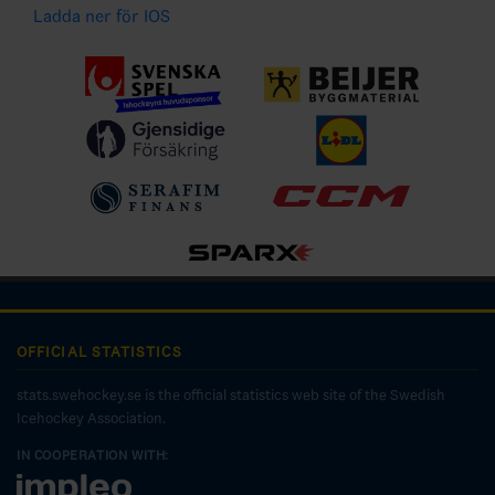
Ladda ner för IOS
OFFICIAL STATISTICS
stats.swehockey.se is the official statistics web site of the Swedish
Icehockey Association.
IN COOPERATION WITH: