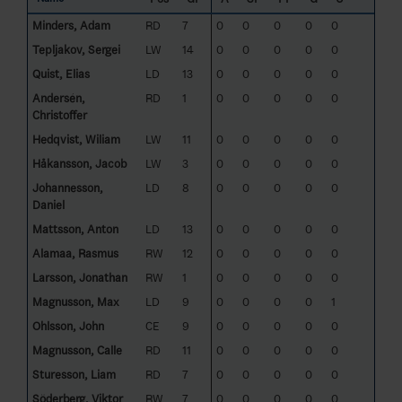
Minders, Adam
RD
7
0
0
0
0
0
Tepljakov, Sergei
LW
14
0
0
0
0
0
Quist, Elias
LD
13
0
0
0
0
0
Andersén,
RD
1
0
0
0
0
0
Christoffer
Hedqvist, Wiliam
LW
11
0
0
0
0
0
Håkansson, Jacob
LW
3
0
0
0
0
0
Johannesson,
LD
8
0
0
0
0
0
Daniel
Mattsson, Anton
LD
13
0
0
0
0
0
Alamaa, Rasmus
RW
12
0
0
0
0
0
Larsson, Jonathan
RW
1
0
0
0
0
0
Magnusson, Max
LD
9
0
0
0
0
1
Ohlsson, John
CE
9
0
0
0
0
0
Magnusson, Calle
RD
11
0
0
0
0
0
Sturesson, Liam
RD
7
0
0
0
0
0
Söderberg, Viktor
RW
7
0
0
0
0
0