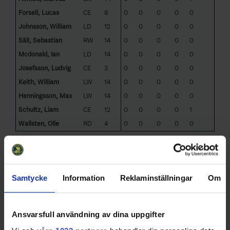
Forsell, Lucas
CE
8
0
0
0
0
0
Johnsson, William
LD
12
0
0
0
0
0
Säll, Sebastian
RW
14
0
0
0
0
0
Mcdonald, Ian
LD
14
0
0
0
0
0
Josefsson, Ludvig
CE
3
0
0
0
0
0
Keith, William
LW
14
0
0
0
0
0
Henningsson, Max
LW
14
0
0
0
0
0
Schultz, Liam
CE
12
0
0
0
0
1
Wallsten, Olle
RD
4
0
0
0
0
0
Sorted by jersey
[Top]
Partille HK 3
Samtycke
Information
Reklaminställningar
Om
Player
GM
Ansvarsfull användning av dina uppgifter
Pos
GP
A
SF
PF
G
U
Name