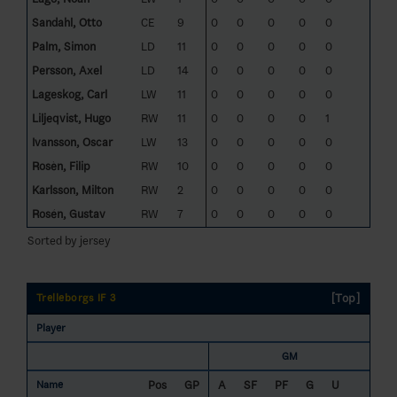
Sandahl, Otto
CE
9
0
0
0
0
0
Palm, Simon
LD
11
0
0
0
0
0
Persson, Axel
LD
14
0
0
0
0
0
Lageskog, Carl
LW
11
0
0
0
0
0
Liljeqvist, Hugo
RW
11
0
0
0
0
1
Ivansson, Oscar
LW
13
0
0
0
0
0
Rosèn, Filip
RW
10
0
0
0
0
0
Karlsson, Milton
RW
2
0
0
0
0
0
Rosén, Gustav
RW
7
0
0
0
0
0
Sorted by jersey
[Top]
Trelleborgs IF 3
Player
GM
Pos
GP
A
SF
PF
G
U
Name