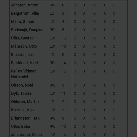
Jönsson, Anton
RW
8
0
0
0
0
0
Bergström, Ville
LD
3
0
0
0
0
0
Malm, Simon
LD
4
0
0
0
0
0
Bodensjö, Douglas
RD
5
0
0
0
0
1
Uller, Gustav
LW
13
0
0
0
0
2
Månsson, Otto
LW
10
0
0
0
0
0
Eliasson, Isac
LD
5
0
0
0
0
0
Björklund, Axel
RD
14
0
0
0
0
0
Pe`na Vidmar,
LW
12
0
0
0
0
0
Nathaniel
Olsson, Noel
RW
9
0
0
0
0
0
Dyk, Tobias
LW
11
0
0
0
0
0
Ohlsson, Martin
LD
2
0
0
0
0
0
Kosznik, Alex
LW
3
0
0
0
0
0
Erlandsson, Isak
RW
9
0
0
0
0
0
Uller, Ebbe
RW
10
0
0
0
0
0
Johansson, Oscar
LW
14
0
0
0
0
0