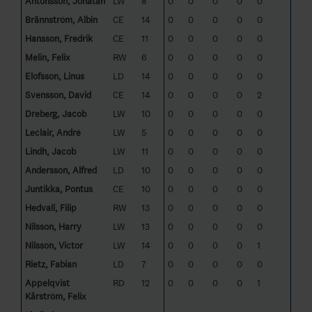
Antonsson, Jonatan
LW
8
0
0
0
0
0
Brännström, Albin
CE
14
0
0
0
0
0
Hansson, Fredrik
CE
11
0
0
0
0
0
Melin, Felix
RW
6
0
0
0
0
0
Elofsson, Linus
LD
14
0
0
0
0
0
Svensson, David
CE
14
0
0
0
0
2
Dreberg, Jacob
LW
10
0
0
0
0
0
Leclair, André
LW
5
0
0
0
0
0
Lindh, Jacob
LW
11
0
0
0
0
0
Andersson, Alfred
LD
10
0
0
0
0
0
Juntikka, Pontus
CE
10
0
0
0
0
0
Hedvall, Filip
RW
13
0
0
0
0
0
Nilsson, Harry
LW
13
0
0
0
0
0
Nilsson, Victor
LW
14
0
0
0
0
1
Rietz, Fabian
LD
7
0
0
0
0
0
Appelqvist
RD
12
0
0
0
0
1
Kårström, Felix