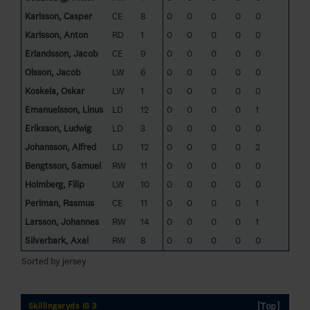
Karlsson, Casper
CE
8
0
0
0
0
0
Karlsson, Anton
RD
1
0
0
0
0
0
Erlandsson, Jacob
CE
9
0
0
0
0
0
Olsson, Jacob
LW
6
0
0
0
0
0
Koskela, Oskar
LW
1
0
0
0
0
0
Emanuelsson, Linus
LD
12
0
0
0
0
1
Eriksson, Ludwig
LD
3
0
0
0
0
0
Johansson, Alfred
LD
12
0
0
0
0
2
Bengtsson, Samuel
RW
11
0
0
0
0
0
Holmberg, Filip
LW
10
0
0
0
0
0
Perlman, Rasmus
CE
11
0
0
0
0
1
Larsson, Johannes
RW
14
0
0
0
0
1
Silverbark, Axel
RW
8
0
0
0
0
0
Sorted by jersey
[Top]
Skillingaryds IS 3