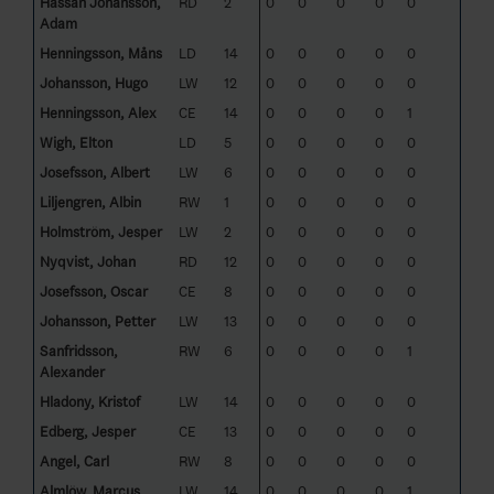
Hassan Johansson,
RD
2
0
0
0
0
0
Adam
Henningsson, Måns
LD
14
0
0
0
0
0
Johansson, Hugo
LW
12
0
0
0
0
0
Henningsson, Alex
CE
14
0
0
0
0
1
Wigh, Elton
LD
5
0
0
0
0
0
Josefsson, Albert
LW
6
0
0
0
0
0
Liljengren, Albin
RW
1
0
0
0
0
0
Holmström, Jesper
LW
2
0
0
0
0
0
Nyqvist, Johan
RD
12
0
0
0
0
0
Josefsson, Oscar
CE
8
0
0
0
0
0
Johansson, Petter
LW
13
0
0
0
0
0
Sanfridsson,
RW
6
0
0
0
0
1
Alexander
Hladony, Kristof
LW
14
0
0
0
0
0
Edberg, Jesper
CE
13
0
0
0
0
0
Angel, Carl
RW
8
0
0
0
0
0
Almlöw, Marcus
LW
14
0
0
0
0
1