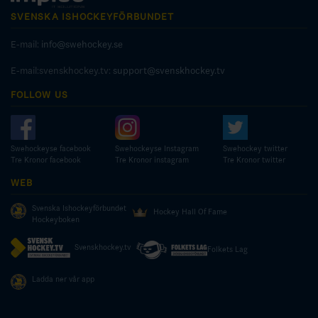
SVENSKA ISHOCKEYFÖRBUNDET
E-mail:
info@swehockey.se
E-mail:svenskhockey.tv:
support@svenskhockey.tv
FOLLOW US
Swehockeyse facebook
Swehockeyse Instagram
Swehockey twitter
Tre Kronor facebook
Tre Kronor instagram
Tre Kronor twitter
WEB
Svenska Ishockeyförbundet
Hockey Hall Of Fame
Hockeyboken
Svenskhockey.tv
Folkets Lag
Ladda ner vår app