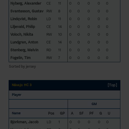
Nyberg, Alexander
CE
11
0
0
0
0
0
Svantesson, Gustav
RW
8
0
0
0
0
0
Lindqvist, Robin
LD
11
0
0
0
0
0
Liljevald, Philip
CE
14
0
0
0
0
0
Voloch, Nikita
RW
10
0
0
0
0
0
Lundgren, Anton
CE
14
0
0
0
0
0
Stenberg, Melvin
RD
11
0
0
0
0
0
Fogelin, Tim
RW
7
0
0
0
0
0
Sorted by jersey
[Top]
Nässjö HC 3
Player
GM
Pos
GP
A
SF
PF
G
U
Name
Björkman, Jacob
LD
1
0
0
0
0
0