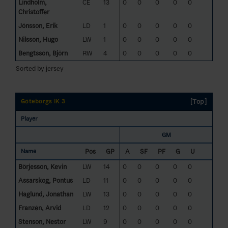
Lindholm,
CE
13
0
0
0
0
0
Christoffer
Jönsson, Erik
LD
1
0
0
0
0
0
Nilsson, Hugo
LW
1
0
0
0
0
0
Bengtsson, Björn
RW
4
0
0
0
0
0
Sorted by jersey
[Top]
Göteborgs IK 3
Player
GM
Pos
GP
A
SF
PF
G
U
Name
Börjesson, Kevin
LW
14
0
0
0
0
0
Assarskog, Pontus
LD
11
0
0
0
0
0
Haglund, Jonathan
LW
13
0
0
0
0
0
Franzén, Arvid
LD
12
0
0
0
0
0
Stenson, Nestor
LW
9
0
0
0
0
0