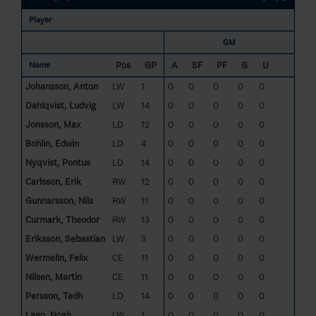
Player
GM
Pos
GP
A
SF
PF
G
U
Name
Johansson, Anton
LW
1
0
0
0
0
0
Dahlqvist, Ludvig
LW
14
0
0
0
0
0
Jonsson, Max
LD
12
0
0
0
0
0
Bohlin, Edwin
LD
4
0
0
0
0
0
Nyqvist, Pontus
LD
14
0
0
0
0
0
Carlsson, Erik
RW
12
0
0
0
0
0
Gunnarsson, Nils
RW
11
0
0
0
0
0
Curmark, Theodor
RW
13
0
0
0
0
0
Eriksson, Sebastian
LW
3
0
0
0
0
0
Wermelin, Felix
CE
11
0
0
0
0
0
Nilsen, Martin
CE
11
0
0
0
0
0
Persson, Tedh
LD
14
0
0
0
0
0
Lagö, Noah
LW
1
0
0
0
0
0