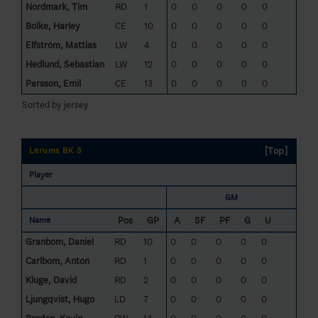
Nordmark, Tim
RD
1
0
0
0
0
0
Bolke, Harley
CE
10
0
0
0
0
0
Elfström, Mattias
LW
4
0
0
0
0
0
Hedlund, Sebastian
LW
12
0
0
0
0
0
Persson, Emil
CE
13
0
0
0
0
0
Sorted by jersey
[Top]
Lerums BK 3
Player
GM
Pos
GP
A
SF
PF
G
U
Name
Granbom, Daniel
RD
10
0
0
0
0
0
Carlbom, Anton
RD
1
0
0
0
0
0
Kluge, David
RD
2
0
0
0
0
0
Ljungqvist, Hugo
LD
7
0
0
0
0
0