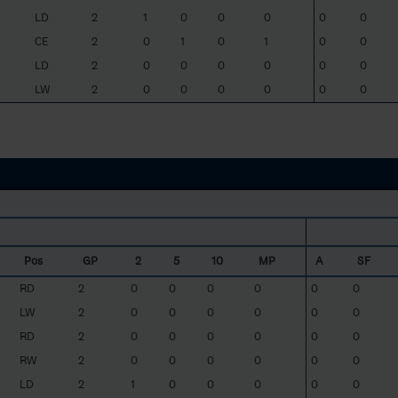
LD
2
1
0
0
0
0
0
CE
2
0
1
0
1
0
0
LD
2
0
0
0
0
0
0
LW
2
0
0
0
0
0
0
Pos
GP
2
5
10
MP
A
SF
RD
2
0
0
0
0
0
0
LW
2
0
0
0
0
0
0
RD
2
0
0
0
0
0
0
RW
2
0
0
0
0
0
0
LD
2
1
0
0
0
0
0