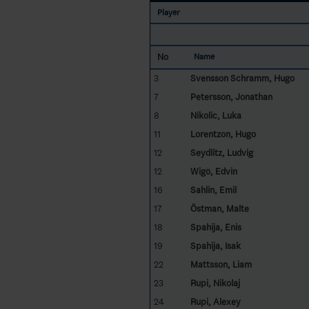
Player
No
Name
3
Svensson Schramm, Hugo
7
Petersson, Jonathan
8
Nikolic, Luka
11
Lorentzon, Hugo
12
Seydlitz, Ludvig
12
Wigö, Edvin
16
Sahlin, Emil
17
Östman, Malte
18
Spahija, Enis
19
Spahija, Isak
22
Mattsson, Liam
23
Rupi, Nikolaj
24
Rupi, Alexey