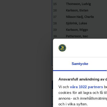
25
Thomsson, Ludvig
26
Karlsson, Sixten
27
Nilsson Nadj, Charlie
28
Sjöbrink, Lukas
29
Karlsson, Wiggo
39
Pettersson, Isac
40
Musoke-Muwanga, Lukas
42
Holm, Axel
44
Andersson, Viggo
49
Runsten, Adrian
Samtycke
Sorted by jersey
Ansvarsfull användning av d
Helsingborg HC Ungdom
Vi och
våra 1022 partners
be
cookies för att lagra och få t
Player
annons- och innehållsmätning
och i vilka syften.