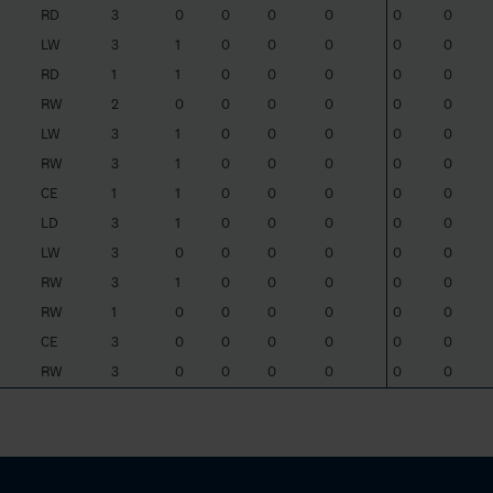
RD
3
0
0
0
0
0
0
LW
3
1
0
0
0
0
0
RD
1
1
0
0
0
0
0
RW
2
0
0
0
0
0
0
LW
3
1
0
0
0
0
0
RW
3
1
0
0
0
0
0
CE
1
1
0
0
0
0
0
LD
3
1
0
0
0
0
0
LW
3
0
0
0
0
0
0
RW
3
1
0
0
0
0
0
RW
1
0
0
0
0
0
0
CE
3
0
0
0
0
0
0
RW
3
0
0
0
0
0
0