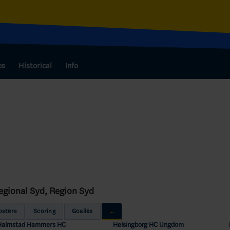
bs
Historical
Info
 Regional Syd, Region Syd
osters
Scoring
Goalies
...
Halmstad Hammers HC
Helsingborg HC Ungdom