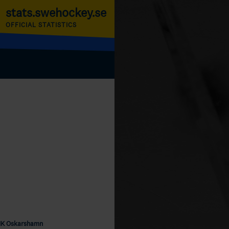
stats.swehockey.se
OFFICIAL STATISTICS
IK Oskarshamn