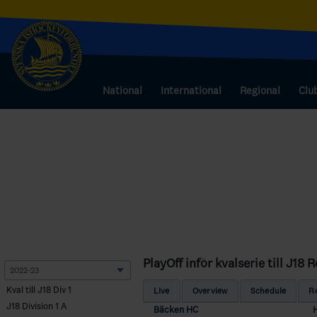
National
International
Regional
Clu
PlayOff inför kvalserie till J18
Kval till J18 Div 1
Live
Overview
Schedule
R
J18 Division 1 A
Bäcken HC