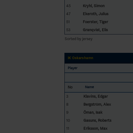
45
Kryhl, Simon
47
Ekeroth, Julius
51
Foerster, Tiger
53
Granqvist, Elis
Sorted by jersey
IK Oskarshamn
Player
No
Name
3
Klavins, Edgar
8
Bergström, Alex
9
Öman, Isak
10
Gasuns, Roberts
11
Eriksson, Max