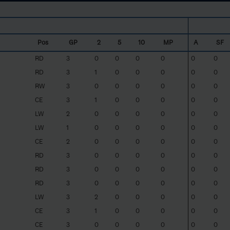
Pos
GP
2
5
10
MP
A
SF
RD
3
0
0
0
0
0
0
RD
3
1
0
0
0
0
0
RW
3
0
0
0
0
0
0
CE
3
1
0
0
0
0
0
LW
2
0
0
0
0
0
0
LW
1
0
0
0
0
0
0
CE
2
0
0
0
0
0
0
RD
3
0
0
0
0
0
0
RD
3
0
0
0
0
0
0
RD
3
0
0
0
0
0
0
LW
3
2
0
0
0
0
0
CE
3
1
0
0
0
0
0
CE
3
0
0
0
0
0
0