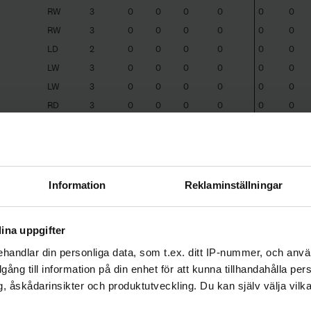
RW
3
0
0
0
0
0
0
RW
3
0
0
0
0
0
0
LD
2
0
0
0
0
0
0
LW
3
0
0
0
0
0
0
LW
3
0
0
0
0
0
0
RD
3
0
0
0
0
0
0
LW
1
0
0
0
0
0
0
LD
1
0
0
0
0
0
0
RW
3
0
0
0
0
0
0
CE
3
1
0
0
0
0
0
Information
Reklaminställningar
ina uppgifter
handlar din personliga data, som t.ex. ditt IP-nummer, och anv
illgång till information på din enhet för att kunna tillhandahålla pe
, åskådarinsikter och produktutveckling. Du kan själv välja vilk