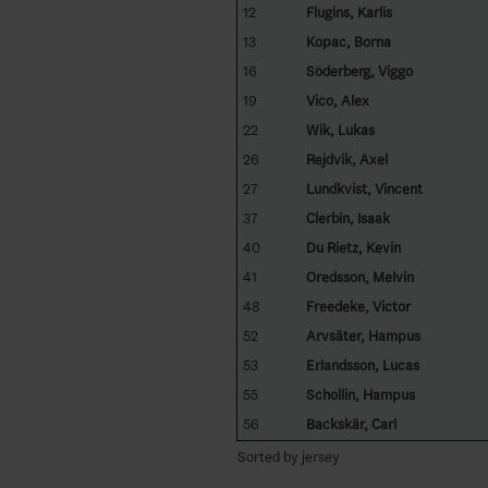
12
Flugins, Karlis
13
Kopac, Borna
16
Söderberg, Viggo
19
Vico, Alex
22
Wik, Lukas
26
Rejdvik, Axel
27
Lundkvist, Vincent
37
Clerbin, Isaak
40
Du Rietz, Kevin
41
Oredsson, Melvin
48
Freedeke, Victor
52
Arvsäter, Hampus
53
Erlandsson, Lucas
55
Schollin, Hampus
56
Backskär, Carl
Sorted by jersey