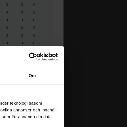
0
0
0
0
0
0
0
0
0
0
0
0
0
0
0
0
0
0
0
0
0
0
0
0
0
0
0
0
0
0
Om
[Top]
änder teknologi såsom
rsonliga annonser och innehåll,
a som får använda din data
GM