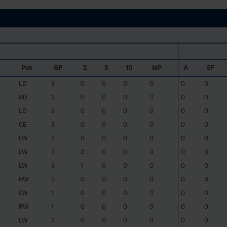
Pos
GP
2
5
10
MP
A
SF
LD
3
0
0
0
0
0
0
RD
2
0
0
0
0
0
0
LD
3
0
0
0
0
0
0
CE
3
0
0
0
0
0
0
LW
3
0
0
0
0
0
0
LW
3
2
0
0
0
0
0
LW
3
1
0
0
0
0
0
RW
3
0
0
0
0
0
0
LW
1
0
0
0
0
0
0
RW
1
0
0
0
0
0
0
LW
3
0
0
0
0
0
0