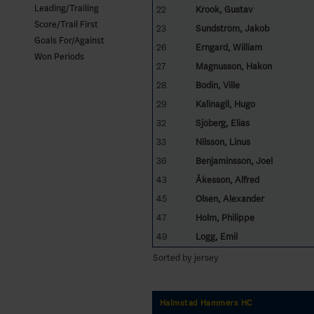
Leading/Trailing
22
Krook, Gustav
Score/Trail First
23
Sundström, Jakob
Goals For/Against
26
Erngard, William
Won Periods
27
Magnusson, Hakon
28
Bodin, Ville
29
Kalinagil, Hugo
32
Sjöberg, Elias
33
Nilsson, Linus
36
Benjaminsson, Joel
43
Åkesson, Alfred
45
Olsén, Alexander
47
Holm, Philippe
49
Logg, Emil
Sorted by jersey
Halmstad Hammers HC