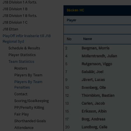
J18 Division 1 A forts.
J18 Division 1 B
Bäcken HC
J18 Division 1 B forts.
Player
J18 Division 1 C
J18 Ettan
PlayOff inför kvalserie till J18
No
Name
Regional Syd
2
Bergman, Morris
Schedule & Results
Player Statistics
4
Möllerstrandh, Julian
Team Statistics
5
Rutgersson, Viggo
Rosters
7
Saluäär, Joel
Players By Team
9
Jävert, Lucas
Players By Team
Penalties
10
Svenberg, Olle
Contact
12
Thörnblom, Bastian
Scoring/Goalkeeping
13
Carlén, Jacob
PP/Penalty Killing
15
Eriksson, Albin
Fair Play
17
Borg, Andreas
Shorthanded Goals
20
Lundborg, Calle
Attendance