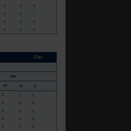
0
0
0
0
0
1
0
0
0
0
0
0
[Top]
GM
PF
G
U
0
0
0
0
0
0
0
0
0
0
0
0
0
0
0