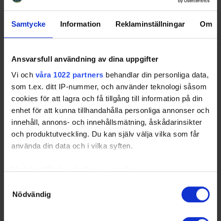
Skutskärs Ishall
Phone:
026-702 35
Skutskärs IP, Box 4
Samtycke
Information
Reklaminställningar
Om
81421 SKUTSKÄR
Colors
Ansvarsfull användning av dina uppgifter
Home:
Blue
Vi och
våra 1022 partners
behandlar din personliga data,
Away:
White
som t.ex. ditt IP-nummer, och använder teknologi såsom
Skellefteå AIK
cookies för att lagra och få tillgång till information på din
info@skellefteaaik.se
0910-792000
enhet för att kunna tillhandahålla personliga annonser och
Contact
innehåll, annons- och innehållsmätning, åskådarinsikter
Phone:
och produktutveckling. Du kan själv välja vilka som får
CellPhone:
använda din data och i vilka syften.
Med din tillåtelse skulle vi även vilja:
Venue
Samla in information om din geografiska plats som
Skutskärs Ishall
Samtyckesval
Phone:
026-702 35
Nödvändig
kan ha en noggrannhet på upp till flera meter
Skutskärs IP, Box 4
Identifiera din enhet genom att aktivt skanna den för
81421 SKUTSKÄR
specifika kännetecken (fingeravtryck)