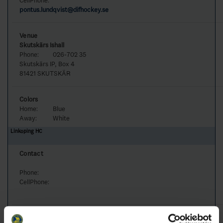
CellPhone:
pontus.lundqvist@difhockey.se
Venue
Skutskärs Ishall
Phone:
026-702 35
Skutskärs IP, Box 4
81421 SKUTSKÄR
Colors
Home:
Blue
Away:
White
Linköping HC
Contact
Phone:
CellPhone:
Venue