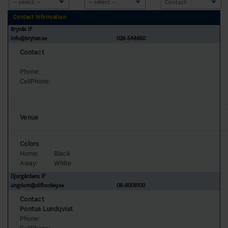
Contact Information
Brynäs IF
info@brynas.se
026-544660
Contact
Phone:
CellPhone:
Venue
Colors
Home:
Black
Away:
White
Djurgårdens IF
ungdom@difhockey.se
08-6008100
Contact
Pontus Lundqvist
Phone: