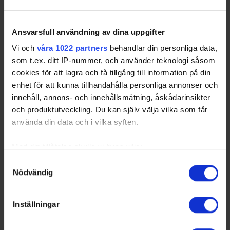
Brons match
0 - 1
Djurgårdens IF - Linköping HC
Ansvarsfull användning av dina uppgifter
2018-03-30
Lilla Hallen
Djurgårdens IF - Linköping HC
3 - 5
Vi och
våra 1022 partners
behandlar din personliga data,
som t.ex. ditt IP-nummer, och använder teknologi såsom
cookies för att lagra och få tillgång till information på din
enhet för att kunna tillhandahålla personliga annonser och
Swehockey – Svenska Ishockeyförbundets officiella app
innehåll, annons- och innehållsmätning, åskådarinsikter
och produktutveckling. Du kan själv välja vilka som får
Swehockey ger dig tillgång till nyheter, livebevakning
använda din data och i vilka syften.
och statistik för samtliga ishockeyserier som spelas i
Sverige. Du kan följa dina favoritserier och lägga upp
Med din tillåtelse skulle vi även vilja:
egna favoritlag i appen. För dina favoritlag kan du
Samla in information om din geografiska plats som
Samtyckesval
sedan välja att få pushnotiser när laget gör mål, i
Nödvändig
kan ha en noggrannhet på upp till flera meter
periodpaus m.m.
Identifiera din enhet genom att aktivt skanna den för
Swehockey ger dig:
specifika kännetecken (fingeravtryck)
Inställningar
Ta reda på mer om hur dina personliga uppgifter
De senaste hockeynyheterna ifrån Svenska
behandlas och ställ in dina preferenser i
detaljsektionen
.
Ishockeyförbundet