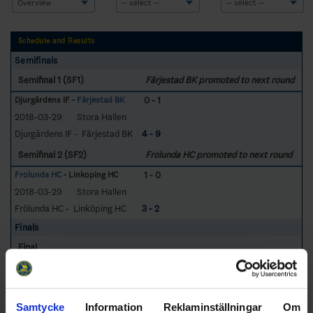
Schedule and Results
Semifinals
Semifinal 1 (SF1)
Färjestad BK promoted to next round
0 - 1
Djurgårdens IF -
Färjestad BK
2018-03-29
Stora Hallen
Djurgårdens IF - Färjestad BK
4 - 9
Semifinal 2 (SF2)
Frölunda HC promoted to next round
1 - 0
Frölunda HC
- Linköping HC
2018-03-29
Stora Hallen
Frölunda HC - Linköping HC
3 - 2
Finals
Final
0 - 1
Frölunda HC - Färjestad BK
2018-03-30
Stora Hallen
Frölunda HC - Färjestad BK
5 - 7
Samtycke
Information
Reklaminställningar
Om