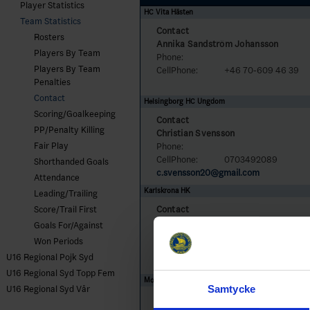
Player Statistics
HC Vita Hästen
Team Statistics
Contact
Rosters
Annika Sandström Johansson
Players By Team
Phone:
Players By Team
CellPhone:
+46 70-609 46 39
Penalties
Contact
Helsingborg HC Ungdom
Scoring/Goalkeeping
Contact
PP/Penalty Killing
Christian Svensson
Fair Play
Phone:
CellPhone:
0703492089
Shorthanded Goals
c.svensson20@gmail.com
Attendance
Karlskrona HK
Leading/Trailing
Contact
Score/Trail First
Dan Fremark
Goals For/Against
Phone:
Won Periods
CellPhone:
070-969 95 02
U16 Regional Pojk Syd
d.fremark@hotmail.com
U16 Regional Syd Topp Fem
Mörrums GoIS IK
Samtycke
U16 Regional Syd Vår
Contact