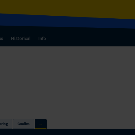
bs
Historical
Info
oring
Goalies
...