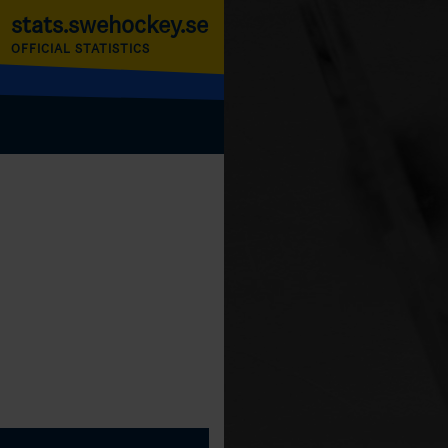
stats.swehockey.se
OFFICIAL STATISTICS