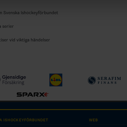
ån Svenska Ishockeyförbundet
a serier
tiser vid viktiga händelser
A ISHOCKEYFÖRBUNDET
WEB