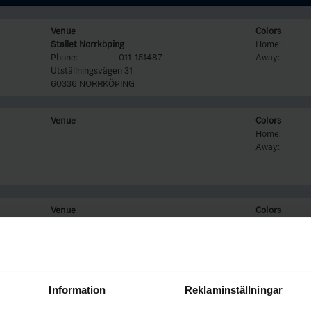
Venue
Colors
Stallet Norrköping
Home:
Phone:
011-151487
Away:
Utställningsvägen 31
60336 NORRKÖPING
Venue
Colors
Home:
Away:
Venue
Colors
Home:
Away:
Information
Reklaminställningar
Venue
Colors