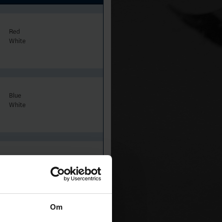
Red
White
Blue
White
Orange
White
Om