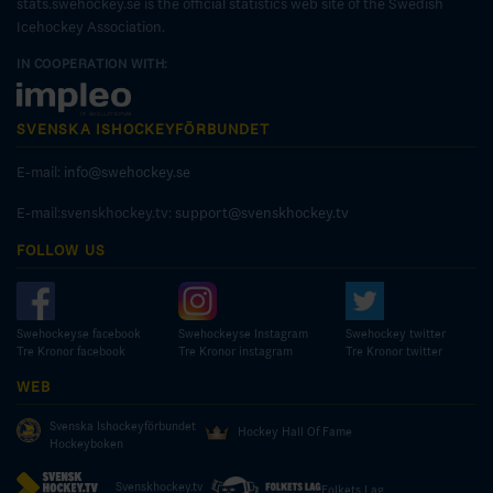
stats.swehockey.se is the official statistics web site of the Swedish
Icehockey Association.
IN COOPERATION WITH:
SVENSKA ISHOCKEYFÖRBUNDET
E-mail:
info@swehockey.se
E-mail:svenskhockey.tv:
support@svenskhockey.tv
FOLLOW US
Swehockeyse facebook
Swehockeyse Instagram
Swehockey twitter
Tre Kronor facebook
Tre Kronor instagram
Tre Kronor twitter
WEB
Svenska Ishockeyförbundet
Hockey Hall Of Fame
Hockeyboken
Svenskhockey.tv
Folkets Lag