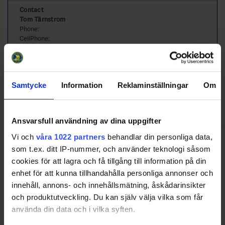
Contact
Tom Tärnström
Phone:
CellPhone:
Venue
Vilundaparkens ishall
Samtycke
Information
Reklaminställningar
Om
Phone:
08-590 73 00
Husarvägen 25
19435 UPPLANDS VÄSBY
Ansvarsfull användning av dina uppgifter
Vi och
våra 1022 partners
behandlar din personliga data,
Colors
Home:
Green
som t.ex. ditt IP-nummer, och använder teknologi såsom
Away:
White
cookies för att lagra och få tillgång till information på din
Tournament
enhet för att kunna tillhandahålla personliga annonser och
Contact
innehåll, annons- och innehållsmätning, åskådarinsikter
Tibor Gregor
och produktutveckling. Du kan själv välja vilka som får
Phone:
08-4490427
använda din data och i vilka syften.
CellPhone:
0704450427
tibor.gregor@swehockey.se