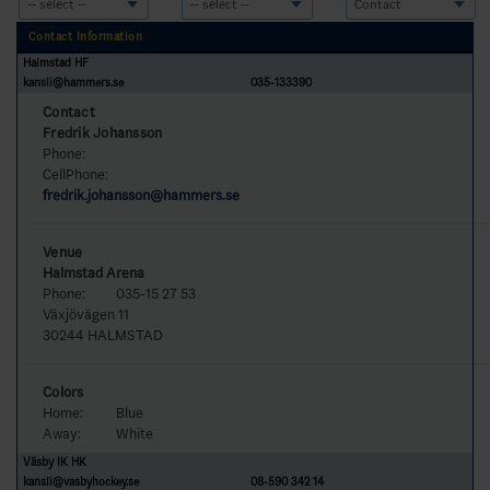
Contact Information
Halmstad HF
kansli@hammers.se
035-133390
Contact
Fredrik Johansson
Phone:
CellPhone:
fredrik.johansson@hammers.se
Venue
Halmstad Arena
Phone:
035-15 27 53
Växjövägen 11
30244 HALMSTAD
Colors
Home:
Blue
Away:
White
Väsby IK HK
kansli@vasbyhockey.se
08-590 342 14