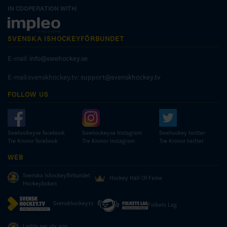
IN COOPERATION WITH:
SVENSKA ISHOCKEYFÖRBUNDET
E-mail:
info@swehockey.se
E-mail:svenskhockey.tv:
support@svenskhockey.tv
FOLLOW US
Swehockeyse facebook
Swehockeyse Instagram
Swehockey twitter
Tre Kronor facebook
Tre Kronor instagram
Tre Kronor twitter
WEB
Svenska Ishockeyförbundet
Hockey Hall Of Fame
Hockeyboken
Svenskhockey.tv
Folkets Lag
Ladda ner vår app