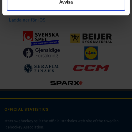
Avvisa
Ladda ner för Android
Ladda ner för IOS
OFFICIAL STATISTICS
stats.swehockey.se is the official statistics web site of the Swedish
Icehockey Association.