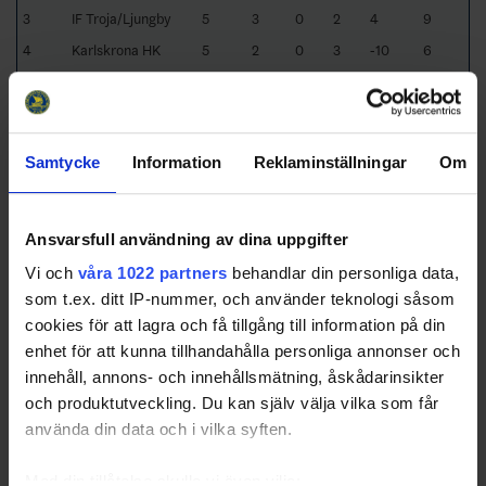
3
IF Troja/Ljungby
5
3
0
2
4
9
4
Karlskrona HK
5
2
0
3
-10
6
5
Växjö Lakers HC
5
1
0
4
-10
3
6
Mörrums GoIS IK
5
0
0
5
-17
0
Samtycke
Information
Reklaminställningar
Om
Away
RK
GP
W
T
L
GD
TP
Team
1
HC Vita Hästen
5
4
0
1
8
12
Ansvarsfull användning av dina uppgifter
2
Linköping HC
5
3
0
2
13
9
Vi och
våra 1022 partners
behandlar din personliga data,
3
IF Troja/Ljungby
5
2
0
3
-6
6
som t.ex. ditt IP-nummer, och använder teknologi såsom
cookies för att lagra och få tillgång till information på din
4
Mörrums GoIS IK
5
2
0
3
-9
6
enhet för att kunna tillhandahålla personliga annonser och
5
Växjö Lakers HC
5
2
0
3
-15
6
innehåll, annons- och innehållsmätning, åskådarinsikter
6
Karlskrona HK
5
1
0
4
-18
3
och produktutveckling. Du kan själv välja vilka som får
använda din data och i vilka syften.
Med din tillåtelse skulle vi även vilja: