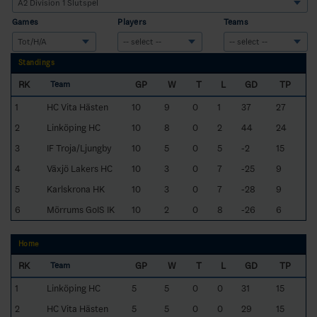
Games
Players
Teams
Standings
RK
GP
W
T
L
GD
TP
Team
1
HC Vita Hästen
10
9
0
1
37
27
2
Linköping HC
10
8
0
2
44
24
3
IF Troja/Ljungby
10
5
0
5
-2
15
4
Växjö Lakers HC
10
3
0
7
-25
9
5
Karlskrona HK
10
3
0
7
-28
9
6
Mörrums GoIS IK
10
2
0
8
-26
6
Home
RK
GP
W
T
L
GD
TP
Team
1
Linköping HC
5
5
0
0
31
15
2
HC Vita Hästen
5
5
0
0
29
15