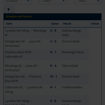
Schedule and Results
Date
Game
Result
Venue
Lysekils HK Viking - Rönnängs
3 - 9
Gullmarsborgs
IK
Ishall
Skärgården SK - Lions HC
4 - 5
Öckerö Ishall
Strömstad
Chalmers Blue MCR -
6 - 7
Rambergsrinken
Uddevalla HC
Rönnängs IK - Lions HC
6 - 4
Tjörns Ishall
Strömstad
Skärgården SK - Chalmers
10 - 1
Öckerö Ishall
Blue MCR
Uddevalla HC - Lysekils HK
6 - 1
Fridhemshallen
Viking
Lysekils HK Viking -
5 - 8
Gullmarsborgs