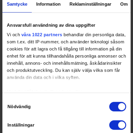
Samtycke
Information
Reklaminställningar
Om
Rönnängs IK - Lysekils HK
13 - 3
Tjörns Ishall
Viking
Lions HC Strömstad -
1 - 3
Lionshov Ishall
Ansvarsfull användning av dina uppgifter
Rönnängs IK
Vi och
våra 1022 partners
behandlar din personliga data,
Lysekils HK Viking - Uddevalla
2 - 11
Gullmarsborgs
som t.ex. ditt IP-nummer, och använder teknologi såsom
HC
Ishall
cookies för att lagra och få tillgång till information på din
Chalmers Blue MCR -
3 - 6
Rambergsrinken
enhet för att kunna tillhandahålla personliga annonser och
Skärgården SK
innehåll, annons- och innehållsmätning, åskådarinsikter
Skärgården SK - Lysekils HK
10 - 0
Öckerö Ishall
och produktutveckling. Du kan själv välja vilka som får
Viking
använda din data och i vilka syften.
Chalmers Blue MCR - Lions HC
1 - 7
Rambergsrinken
Strömstad
Med din tillåtelse skulle vi även vilja:
Uddevalla HC - Rönnängs IK
4 - 5
Fridhemshallen
Samla in information om din geografiska plats som
Samtyckesval
Nödvändig
Uddevalla HC - Skärgården SK
7 - 0
Fridhemshallen
kan ha en noggrannhet på upp till flera meter
Identifiera din enhet genom att aktivt skanna den för
Rönnängs IK - Chalmers Blue
9 - 1
Tjörns Ishall
MCR
specifika kännetecken (fingeravtryck)
Inställningar
Lions HC Strömstad - Lysekils
16 - 6
Lionshov Ishall
Ta reda på mer om hur dina personliga uppgifter