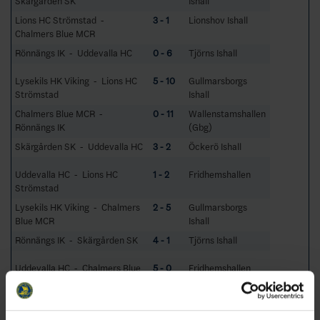
Skärgården SK
Ishall
Lions HC Strömstad -
3 - 1
Lionshov Ishall
Chalmers Blue MCR
Rönnängs IK - Uddevalla HC
0 - 6
Tjörns Ishall
Lysekils HK Viking - Lions HC
5 - 10
Gullmarsborgs
Strömstad
Ishall
Chalmers Blue MCR -
0 - 11
Wallenstamshallen
Rönnängs IK
(Gbg)
Skärgården SK - Uddevalla HC
3 - 2
Öckerö Ishall
Uddevalla HC - Lions HC
1 - 2
Fridhemshallen
Strömstad
Lysekils HK Viking - Chalmers
2 - 5
Gullmarsborgs
Blue MCR
Ishall
Rönnängs IK - Skärgården SK
4 - 1
Tjörns Ishall
Uddevalla HC - Chalmers Blue
5 - 0
Fridhemshallen
MCR
Lions HC Strömstad -
7 - 2
Lionshov Ishall
Skärgården SK