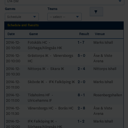
Games
Teams
Schedule and Results
Date
Game
Result
Venue
2014-12-
Fotskäls HC -
1 - 7
Marks Ishall
20 10:00
Sörhaga/Alingsås HK
2014-12-
Grästorps IK - Vänersborgs
5 - 0
Åse & Viste
20 10:00
HC
Arena
2014-12-
Nittorps IK - Skara IK
2 - 4
Nittorps Ishall
20 10:30
2014-12-
Skövde IK - IFK Falköping IK
2 - 0
Marks Ishall
20 11:00
2014-12-
Tidaholms HF -
8 - 1
Rosenbergshallen
20 11:00
Ulricehamns IF
2014-12-
Vänersborgs HC - Borås HC
2 - 8
Åse & Viste
20 11:30
Arena
2014-12-
IFK Falköping IK -
1 - 2
Marks Ishall
20 12:00
Sörhaga/Alingsås HK