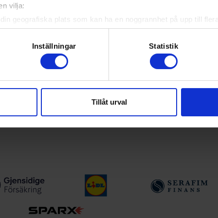
n vilja:
yheter, livebevakning och statistik för samtliga ishockeyserier so
 upp egna favoritlag i appen. För dina favoritlag kan du sedan väl
din geografiska plats som kan ha en noggrannhet på upp till fler
om att aktivt skanna den för specifika kännetecken (fingeravtryc
rsonliga uppgifter behandlas och ställ in dina preferenser i
deta
Inställningar
Statistik
ke när som helst från cookie-förklaringen.
ån Svenska Ishockeyförbundet
e för att anpassa innehållet och annonserna till användarna, tillh
vår trafik. Vi vidarebefordrar även sådana identifierare och anna
a serier
Tillåt urval
nnons- och analysföretag som vi samarbetar med. Dessa kan i sin
har tillhandahållit eller som de har samlat in när du har använt 
tiser vid viktiga händelser