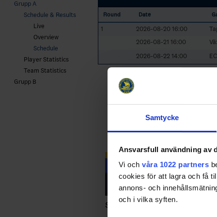
Grupp A
Schedule & Results
Round
Date
G
Live
1
2026-08-20 16:00
Ta
Overview
2026-08-21 16:00
Vä
Schedule
2026-08-22 14:00
EC
Player Statistics
Team Statistics
Grupp B
Samtycke
Ansvarsfull användning av d
Vi och
våra 1022 partners
be
cookies för att lagra och få t
annons- och innehållsmätning
och i vilka syften.
Swehockey – Svenska Ishockeyför