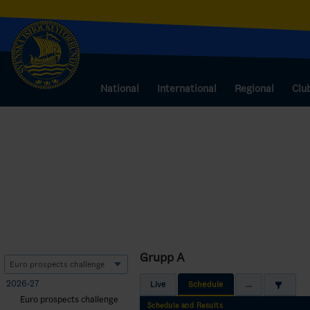
National
International
Regional
Clu
Grupp A
2026-27
Live
Schedule
...
Euro prospects challenge
Schedule and Results