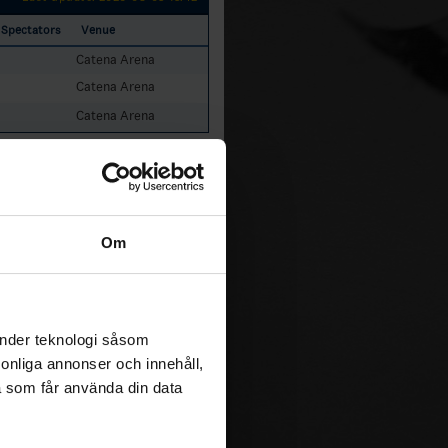
Spectators
Venue
Catena Arena
Catena Arena
Catena Arena
Om
änder teknologi såsom
rsonliga annonser och innehåll,
a som får använda din data