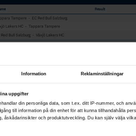
ame
Result
ppara Tampere - EC Red Bull Salzburg
xjö Lakers HC - Tappara Tampere
 Red Bull Salzburg - Växjö Lakers HC
Information
Reklaminställningar
ina uppgifter
handlar din personliga data, som t.ex. ditt IP-nummer, och anv
illgång till information på din enhet för att kunna tillhandahålla pe
, åskådarinsikter och produktutveckling. Du kan själv välja vilk
bundets officiella app