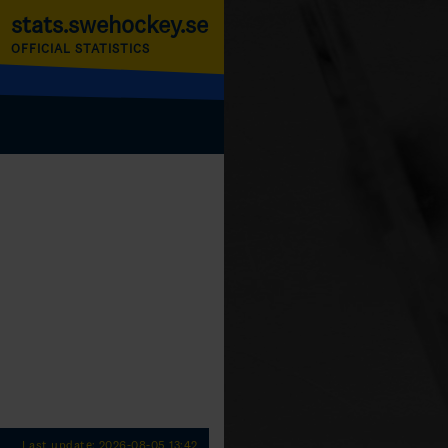
stats.swehockey.se
OFFICIAL STATISTICS
Last update: 2026-08-05 13:42