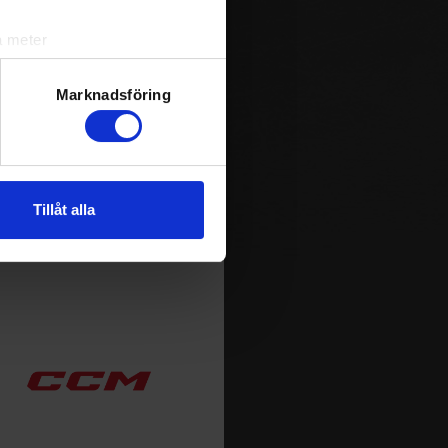
m spelas i Sverige. Du kan
ja att få pushnotiser när
a meter
k)
ljsektionen
. Du kan ändra
Marknadsföring
andahålla funktioner för
n information från din enhet
Tillåt alla
 tur kombinera informationen
deras tjänster.