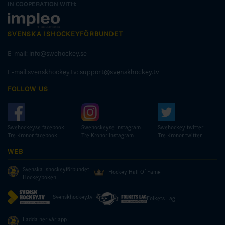
IN COOPERATION WITH:
SVENSKA ISHOCKEYFÖRBUNDET
E-mail:
info@swehockey.se
E-mail:svenskhockey.tv:
support@svenskhockey.tv
FOLLOW US
Swehockeyse facebook
Swehockeyse Instagram
Swehockey twitter
Tre Kronor facebook
Tre Kronor instagram
Tre Kronor twitter
WEB
Svenska Ishockeyförbundet
Hockey Hall Of Fame
Hockeyboken
Svenskhockey.tv
Folkets Lag
Ladda ner vår app