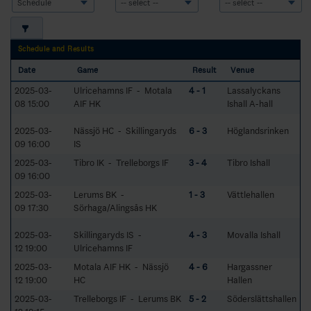
Schedule and Results
Date
Game
Result
Venue
2025-03-
Ulricehamns IF - Motala
4 - 1
Lassalyckans
08 15:00
AIF HK
Ishall A-hall
2025-03-
Nässjö HC - Skillingaryds
6 - 3
Höglandsrinken
09 16:00
IS
2025-03-
Tibro IK - Trelleborgs IF
3 - 4
Tibro Ishall
09 16:00
2025-03-
Lerums BK -
1 - 3
Vättlehallen
09 17:30
Sörhaga/Alingsås HK
2025-03-
Skillingaryds IS -
4 - 3
Movalla Ishall
12 19:00
Ulricehamns IF
2025-03-
Motala AIF HK - Nässjö
4 - 6
Hargassner
12 19:00
HC
Hallen
2025-03-
Trelleborgs IF - Lerums BK
5 - 2
Söderslättshallen