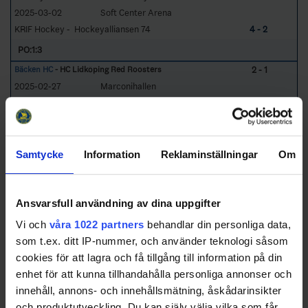
2025-03-02
Soft Center Arena
KRIF Hockey - Hockeyalliansen 74
4 - 2
PO:1:3
2 - 1
Bäcken HC
- HC Lidköping Red Roosters
2025-02-27
Marconihallen
Bäcken HC - HC Lidköping Red Roosters
0 - 1
2025-03-01
Ishallen Lidköping
HC Lidköping Red Roosters - Bäcken HC
0 - 3
2025-03-02
Marconihallen
Samtycke
Information
Reklaminställningar
Om
Bäcken HC - HC Lidköping Red Roosters
3 - 2
PO:1:4
Ansvarsfull användning av dina uppgifter
2 - 0
Jonstorps IF IshF
- Värnamo GIK
Vi och
våra 1022 partners
behandlar din personliga data,
2025-02-27
Jonstorps Ishall
som t.ex. ditt IP-nummer, och använder teknologi såsom
Jonstorps IF IshF - Värnamo GIK
4 - 3
cookies för att lagra och få tillgång till information på din
2025-03-01
Axelent Arena
enhet för att kunna tillhandahålla personliga annonser och
Värnamo GIK - Jonstorps IF IshF
3 - 4
innehåll, annons- och innehållsmätning, åskådarinsikter
PO:1:5
och produktutveckling. Du kan själv välja vilka som får