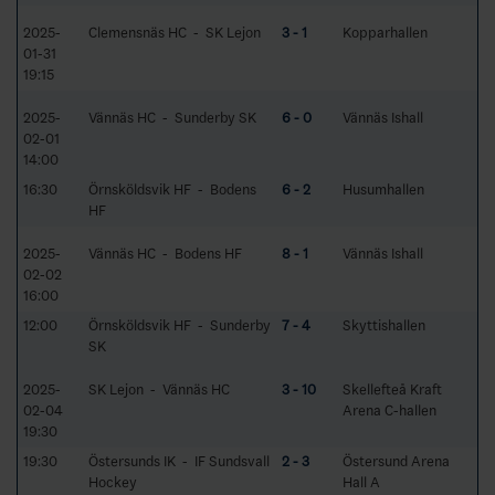
2025-
Clemensnäs HC - SK Lejon
3 - 1
Kopparhallen
01-31
19:15
2025-
Vännäs HC - Sunderby SK
6 - 0
Vännäs Ishall
02-01
14:00
16:30
Örnsköldsvik HF - Bodens
6 - 2
Husumhallen
HF
2025-
Vännäs HC - Bodens HF
8 - 1
Vännäs Ishall
02-02
16:00
12:00
Örnsköldsvik HF - Sunderby
7 - 4
Skyttishallen
SK
2025-
SK Lejon - Vännäs HC
3 - 10
Skellefteå Kraft
02-04
Arena C-hallen
19:30
19:30
Östersunds IK - IF Sundsvall
2 - 3
Östersund Arena
Hockey
Hall A