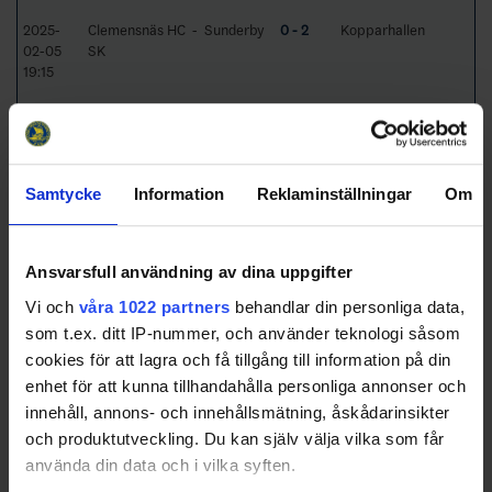
2025-
Clemensnäs HC - Sunderby
0 - 2
Kopparhallen
02-05
SK
19:15
2025-
Örnsköldsvik HF - SK Lejon
11 - 3
Skyttishallen
02-08
16:00
16:00
Sunderby SK - IF Sundsvall
3 - 4
Sunderby Ishall
Samtycke
Information
Reklaminställningar
Om
Hockey
19:15
Bodens HF - Östersunds IK
2 - 9
HIVE Arena
Ansvarsfull användning av dina uppgifter
2025-
Bodens HF - IF Sundsvall
0 - 3
HIVE Arena
02-09
Hockey
Vi och
våra 1022 partners
behandlar din personliga data,
10:30
som t.ex. ditt IP-nummer, och använder teknologi såsom
12:00
Sunderby SK - Östersunds
5 - 2
Sunderby Ishall
cookies för att lagra och få tillgång till information på din
IK
enhet för att kunna tillhandahålla personliga annonser och
innehåll, annons- och innehållsmätning, åskådarinsikter
2025-
IF Sundsvall Hockey -
1 - 3
Brandcode Center
02-13
Örnsköldsvik HF
och produktutveckling. Du kan själv välja vilka som får
19:30
använda din data och i vilka syften.
19:30
Bodens HF - SK Lejon
7 - 1
HIVE Arena