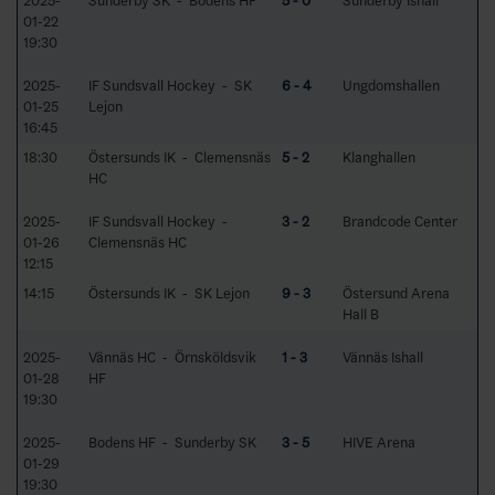
2025-
Sunderby SK - Bodens HF
5 - 0
Sunderby Ishall
01-22
19:30
2025-
IF Sundsvall Hockey - SK
6 - 4
Ungdomshallen
01-25
Lejon
16:45
18:30
Östersunds IK - Clemensnäs
5 - 2
Klanghallen
HC
2025-
IF Sundsvall Hockey -
3 - 2
Brandcode Center
01-26
Clemensnäs HC
12:15
14:15
Östersunds IK - SK Lejon
9 - 3
Östersund Arena
Hall B
2025-
Vännäs HC - Örnsköldsvik
1 - 3
Vännäs Ishall
01-28
HF
19:30
2025-
Bodens HF - Sunderby SK
3 - 5
HIVE Arena
01-29
19:30