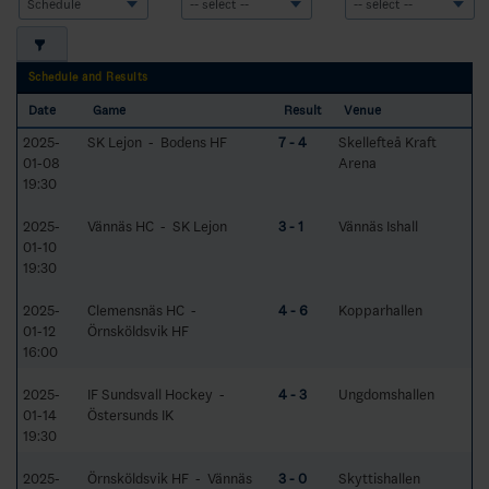
Schedule and Results
Date
Game
Result
Venue
2025-
SK Lejon - Bodens HF
7 - 4
Skellefteå Kraft
01-08
Arena
19:30
2025-
Vännäs HC - SK Lejon
3 - 1
Vännäs Ishall
01-10
19:30
2025-
Clemensnäs HC -
4 - 6
Kopparhallen
01-12
Örnsköldsvik HF
16:00
2025-
IF Sundsvall Hockey -
4 - 3
Ungdomshallen
01-14
Östersunds IK
19:30
2025-
Örnsköldsvik HF - Vännäs
3 - 0
Skyttishallen