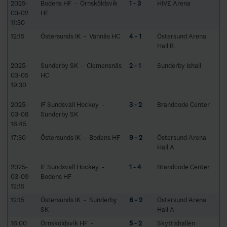
2025-
Bodens HF - Örnsköldsvik
1 - 3
HIVE Arena
03-02
HF
11:30
12:15
Östersunds IK - Vännäs HC
4 - 1
Östersund Arena
Hall B
2025-
Sunderby SK - Clemensnäs
2 - 1
Sunderby Ishall
03-05
HC
19:30
2025-
IF Sundsvall Hockey -
3 - 2
Brandcode Center
03-08
Sunderby SK
16:45
17:30
Östersunds IK - Bodens HF
9 - 2
Östersund Arena
Hall A
2025-
IF Sundsvall Hockey -
1 - 4
Brandcode Center
03-09
Bodens HF
12:15
12:15
Östersunds IK - Sunderby
6 - 2
Östersund Arena
SK
Hall A
16:00
Örnsköldsvik HF -
5 - 2
Skyttishallen