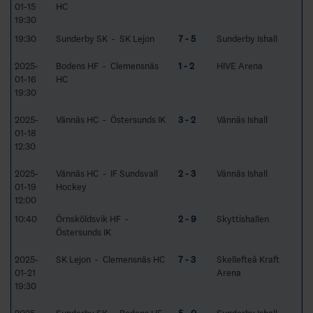
01-15
HC
19:30
19:30
Sunderby SK - SK Lejon
7 - 5
Sunderby Ishall
2025-
Bodens HF - Clemensnäs
1 - 2
HIVE Arena
01-16
HC
19:30
2025-
Vännäs HC - Östersunds IK
3 - 2
Vännäs Ishall
01-18
12:30
2025-
Vännäs HC - IF Sundsvall
2 - 3
Vännäs Ishall
01-19
Hockey
12:00
10:40
Örnsköldsvik HF -
2 - 9
Skyttishallen
Östersunds IK
2025-
SK Lejon - Clemensnäs HC
7 - 3
Skellefteå Kraft
01-21
Arena
19:30