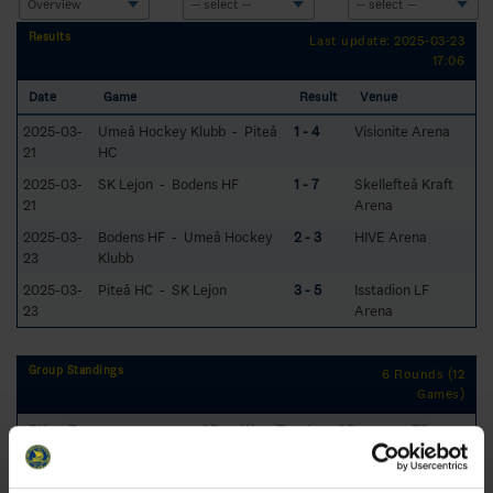
Results
Last update: 2025-03-23
17:06
Date
Game
Result
Venue
2025-03-
Umeå Hockey Klubb - Piteå
1 - 4
Visionite Arena
21
HC
2025-03-
SK Lejon - Bodens HF
1 - 7
Skellefteå Kraft
21
Arena
2025-03-
Bodens HF - Umeå Hockey
2 - 3
HIVE Arena
23
Klubb
2025-03-
Piteå HC - SK Lejon
3 - 5
Isstadion LF
23
Arena
Group Standings
6 Rounds (12
Games)
RK
GP
W
T
L
GD
TP
Team
1
Piteå HC
6
4
0
2
4
12