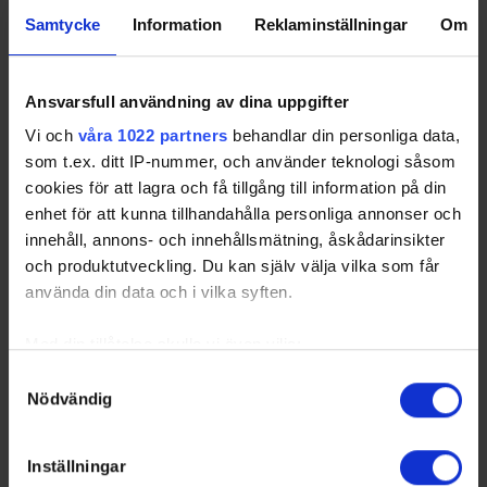
Samtycke
Information
Reklaminställningar
Om
2
Umeå Hockey
6
3
0
3
-4
9
Klubb
Ansvarsfull användning av dina uppgifter
3
Bodens HF
6
2
1
3
9
8
Vi och
våra 1022 partners
behandlar din personliga data,
4
SK Lejon
6
2
1
3
-9
7
som t.ex. ditt IP-nummer, och använder teknologi såsom
cookies för att lagra och få tillgång till information på din
enhet för att kunna tillhandahålla personliga annonser och
innehåll, annons- och innehållsmätning, åskådarinsikter
och produktutveckling. Du kan själv välja vilka som får
Swehockey – Svenska Ishockeyförbundets officiella app
använda din data och i vilka syften.
Swehockey ger dig tillgång till nyheter, livebevakning
och statistik för samtliga ishockeyserier som spelas i
Med din tillåtelse skulle vi även vilja:
Sverige. Du kan följa dina favoritserier och lägga upp
Samla in information om din geografiska plats som
Samtyckesval
egna favoritlag i appen. För dina favoritlag kan du
Nödvändig
kan ha en noggrannhet på upp till flera meter
sedan välja att få pushnotiser när laget gör mål, i
Identifiera din enhet genom att aktivt skanna den för
periodpaus m.m.
specifika kännetecken (fingeravtryck)
Inställningar
Ta reda på mer om hur dina personliga uppgifter
Swehockey ger dig: