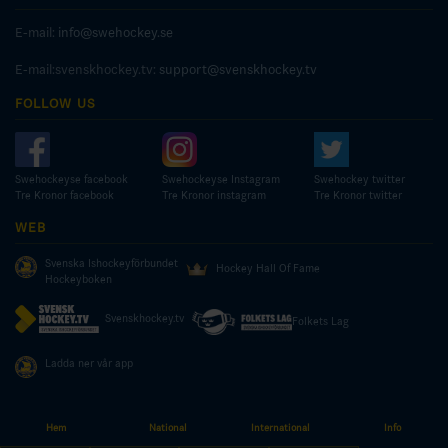
E-mail:
info@swehockey.se
E-mail:svenskhockey.tv:
support@svenskhockey.tv
FOLLOW US
Swehockeyse facebook
Swehockeyse Instagram
Swehockey twitter
Tre Kronor facebook
Tre Kronor instagram
Tre Kronor twitter
WEB
Svenska Ishockeyförbundet
Hockey Hall Of Fame
Hockeyboken
Svenskhockey.tv
Folkets Lag
Ladda ner vår app
Hem
National
International
Info
© COPYRIGHT SWEDISH ICE HOCKEY ASSOCIATION