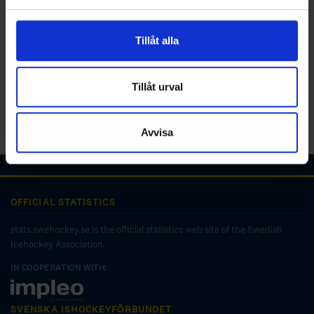
och annonserna till användarna, tillhandahålla funktioner
för sociala medier och analysera vår trafik. Vi
vidarebefordrar även sådana identifierare och annan
Tillåt alla
information från din enhet till de sociala medier och
annons- och analysföretag som vi samarbetar med.
Dessa kan i sin tur kombinera informationen med annan
Tillåt urval
information som du har tillhandahållit eller som de har
samlat in när du har använt deras tjänster.
Avvisa
OFFICIAL STATISTICS
stats.swehockey.se is the official statistics web site of the Swedish
Icehockey Association.
IN COOPERATION WITH:
SVENSKA ISHOCKEYFÖRBUNDET