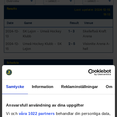
Results
Last update: 2024-12-15
19:13
Date
Game
Result
Venue
2024-12-
SK Lejon - Umeå Hockey
1 - 3
Skellefteå Kraft
13
Klubb
Arena
2024-12-
Umeå Hockey Klubb - SK
2 - 5
Visionite Arena A-
15
Lejon
hall
Schedule
Date
Game
Venue
2024-12-
Umeå Hockey Klubb - SK
Visionite Arena A-
15 17:00
Lejon
hall
Samtycke
Information
Reklaminställningar
Om
Ansvarsfull användning av dina uppgifter
Swehockey – Svenska Ishockeyförbundets officiella app
Vi och
våra 1022 partners
behandlar din personliga data,