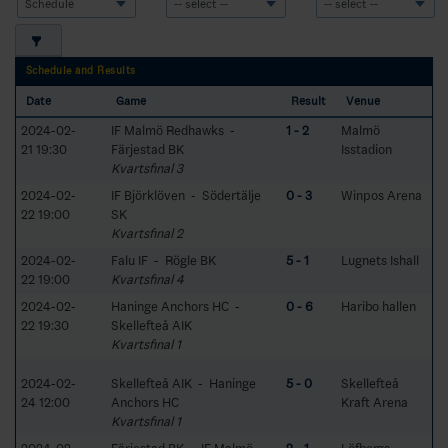
Schedule and Results
Date
Game
Result
Venue
2024-02-
IF Malmö Redhawks -
1 - 2
Malmö
21 19:30
Färjestad BK
Isstadion
Kvartsfinal 3
2024-02-
IF Björklöven - Södertälje
0 - 3
Winpos Arena
22 19:00
SK
Kvartsfinal 2
2024-02-
Falu IF - Rögle BK
5 - 1
Lugnets Ishall
22 19:00
Kvartsfinal 4
2024-02-
Haninge Anchors HC -
0 - 6
Haribo hallen
22 19:30
Skellefteå AIK
Kvartsfinal 1
2024-02-
Skellefteå AIK - Haninge
5 - 0
Skellefteå
24 12:00
Anchors HC
Kraft Arena
Kvartsfinal 1