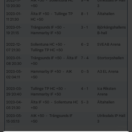
2022-11-
AIK +50 - Sollentuna HC
9 - 4
Ulriksdals IP Hall
13 20:30
+50
3
2023-01-
Älta IF +50 - Tullinge TP
8 - 1
Ältahallen
11 21:30
HC +50
2023-01-
Trångsunds IF +50 -
3 - 1
Björkängshallens
19 21:15
Hammarby IF +50
B-hall
2022-12-
Sollentuna HC +50 -
6 - 2
SVEAB Arena
07 21:30
Tullinge TP HC +50
2023-01-
Trångsunds IF +50 - Älta IF
7 - 4
Stortorpshallen
08 20:30
+50
2023-05-
Hammarby IF +50 - AIK
0 - 5
A3 EL Arena
02 04:11
+50
2023-03-
Tullinge TP HC +50 -
4 - 1
Ica Riksten
29 20:40
Hammarby IF +50
Arena
2023-04-
Älta IF +50 - Sollentuna HC
5 - 3
Ältahallen
05 21:30
+50
2023-05-
AIK +50 - Trångsunds IF
Ulriksdals IP Hall
15 05:13
+50
3