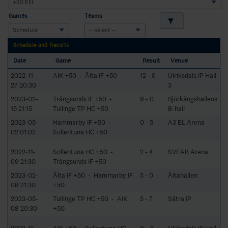
Games
Teams
Schedule and Results
Date
Game
Result
Venue
2022-11-
AIK +50 - Älta IF +50
12 - 6
Ulriksdals IP Hall
27 20:30
3
2023-02-
Trångsunds IF +50 -
9 - 0
Björkängshallens
15 21:15
Tullinge TP HC +50
B-hall
2023-05-
Hammarby IF +50 -
0 - 5
A3 EL Arena
02 01:02
Sollentuna HC +50
2022-11-
Sollentuna HC +50 -
2 - 4
SVEAB Arena
09 21:30
Trångsunds IF +50
2023-02-
Älta IF +50 - Hammarby IF
5 - 0
Ältahallen
08 21:30
+50
2023-05-
Tullinge TP HC +50 - AIK
5 - 7
Sätra IP
08 20:30
+50