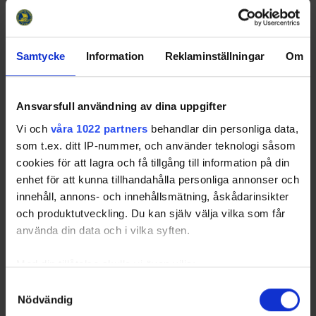
2022-12-
Tullinge TP HC +50 -
1 - 7
Ica Riksten
18 20:30
Trångsunds IF +50
Arena
2023-03-
Älta IF +50 - AIK +50
3 - 8
Ältahallen
08 21:30
Samtycke
Information
Reklaminställningar
Om
2023-04-
Sollentuna HC +50 -
8 - 2
SVEAB Arena
12 21:30
Hammarby IF +50
Ansvarsfull användning av dina uppgifter
2023-01-
AIK +50 - Tullinge TP HC
8 - 7
Ulriksdals IP Hall
29 20:30
+50
3
Vi och
våra 1022 partners
behandlar din personliga data,
2023-05-
Hammarby IF +50 - Älta IF
0 - 5
A3 EL Arena
som t.ex. ditt IP-nummer, och använder teknologi såsom
02 06:19
+50
cookies för att lagra och få tillgång till information på din
2023-05-
Trångsunds IF +50 -
Stortorpshallen
enhet för att kunna tillhandahålla personliga annonser och
15 06:20
Sollentuna HC +50
innehåll, annons- och innehållsmätning, åskådarinsikter
och produktutveckling. Du kan själv välja vilka som får
2022-12-
Tullinge TP HC +50 - Älta
3 - 6
Ica Riksten
03 16:30
IF +50
Arena
använda din data och i vilka syften.
2023-04-
Sollentuna HC +50 - AIK
5 - 10
SVEAB Arena
02 21:30
+50
Med din tillåtelse skulle vi även vilja:
2023-05-
Hammarby IF +50 -
0 - 5
Björkängshallens
Samla in information om din geografiska plats som
Samtyckesval
02 22:08
Trångsunds IF +50
B-hall
Nödvändig
kan ha en noggrannhet på upp till flera meter