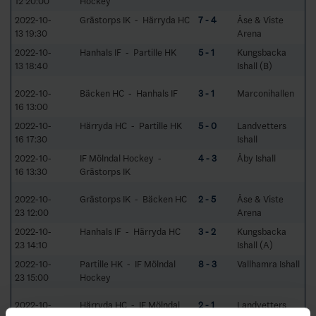
12 20:00
Hockey
2022-10-
Grästorps IK - Härryda HC
7 - 4
Åse & Viste
13 19:30
Arena
2022-10-
Hanhals IF - Partille HK
5 - 1
Kungsbacka
13 18:40
Ishall (B)
2022-10-
Bäcken HC - Hanhals IF
3 - 1
Marconihallen
16 13:00
2022-10-
Härryda HC - Partille HK
5 - 0
Landvetters
16 17:30
Ishall
2022-10-
IF Mölndal Hockey -
4 - 3
Åby Ishall
16 13:30
Grästorps IK
2022-10-
Grästorps IK - Bäcken HC
2 - 5
Åse & Viste
23 12:00
Arena
2022-10-
Hanhals IF - Härryda HC
3 - 2
Kungsbacka
23 14:10
Ishall (A)
2022-10-
Partille HK - IF Mölndal
8 - 3
Vallhamra Ishall
23 15:00
Hockey
2022-10-
Härryda HC - IF Mölndal
2 - 1
Landvetters