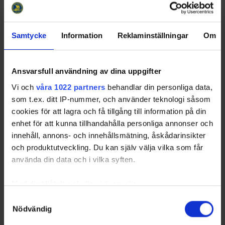
30 17:30
Hockey
Ishall
2022-10-
Hanhals IF - Grästorps IK
8 - 6
Kungsbacka
30 19:45
Ishall (B)
Samtycke
Information
Reklaminställningar
Om
2022-10-
Partille HK - Bäcken HC
6 - 11
Vallhamra Ishall
30 18:00
2022-11-
Grästorps IK - Partille HK
3 - 1
Åse & Viste
Ansvarsfull användning av dina uppgifter
06 14:00
Arena
Vi och
våra 1022 partners
behandlar din personliga data,
2022-11-
Bäcken HC - Härryda HC
3 - 2
Marconihallen
som t.ex. ditt IP-nummer, och använder teknologi såsom
06 13:00
cookies för att lagra och få tillgång till information på din
2022-11-
IF Mölndal Hockey -
5 - 3
Åby Ishall
enhet för att kunna tillhandahålla personliga annonser och
06 13:30
Hanhals IF
innehåll, annons- och innehållsmätning, åskådarinsikter
2022-10-
IF Mölndal Hockey -
3 - 7
Åby Ishall
och produktutveckling. Du kan själv välja vilka som får
05 18:30
Bäcken HC
använda din data och i vilka syften.
2022-11-
Härryda HC - Grästorps IK
2 - 4
Landvetters
09 19:30
Ishall
Med din tillåtelse skulle vi även vilja:
2022-11-
Partille HK - Hanhals IF
3 - 4
Vallhamra Ishall
Samla in information om din geografiska plats som
10 20:00
Samtyckesval
Nödvändig
kan ha en noggrannhet på upp till flera meter
2022-11-
Grästorps IK - IF Mölndal
6 - 2
Åse & Viste
Identifiera din enhet genom att aktivt skanna den för