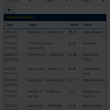
Schedule and Results
Date
Game
Result
Venue
2022-10-
Bäcken HC - Partille HK
11 - 2
Marconihallen
02 13:00
2022-10-
IF Mölndal Hockey -
2 - 4
Åby Ishall
02 13:30
Härryda HC
2022-10-
Grästorps IK - Hanhals IF
3 - 10
Åse & Viste
06 19:00
Arena
2022-10-
Härryda HC - Bäcken HC
2 - 9
Landvetters
09 17:30
Ishall
2022-10-
Partille HK - Grästorps IK
2 - 7
Vallhamra Ishall
09 18:00
2022-10-
Hanhals IF - IF Mölndal
7 - 1
Kungsbacka
21 19:40
Hockey
Ishall (A)
2022-10-
Bäcken HC - IF Mölndal
4 - 2
Marconihallen