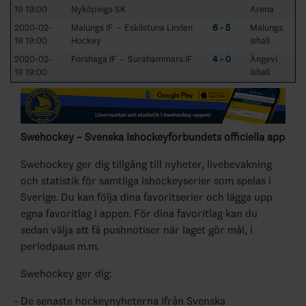
19 19:00
Nyköpings SK
Arena
2020-02-
Malungs IF - Eskilstuna Linden
6 - 5
Malungs
19 19:00
Hockey
Ishall
2020-02-
Forshaga IF - Surahammars IF
4 - 0
Ängevi
19 19:00
Ishall
Swehockey – Svenska Ishockeyförbundets officiella app
Swehockey ger dig tillgång till nyheter, livebevakning
och statistik för samtliga ishockeyserier som spelas i
Sverige. Du kan följa dina favoritserier och lägga upp
egna favoritlag i appen. För dina favoritlag kan du
sedan välja att få pushnotiser när laget gör mål, i
periodpaus m.m.
Swehockey ger dig:
De senaste hockeynyheterna ifrån Svenska