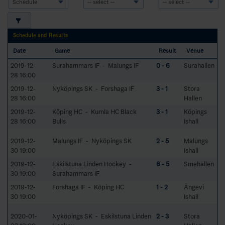
Schedule and Results
Date
Game
Result
Venue
2019-12-
Surahammars IF - Malungs IF
0 - 6
Surahallen
28 16:00
2019-12-
Nyköpings SK - Forshaga IF
3 - 1
Stora
28 16:00
Hallen
2019-12-
Köping HC - Kumla HC Black
3 - 1
Köpings
28 16:00
Bulls
Ishall
2019-12-
Malungs IF - Nyköpings SK
2 - 5
Malungs
30 19:00
Ishall
2019-12-
Eskilstuna Linden Hockey -
6 - 5
Smehallen
30 19:00
Surahammars IF
2019-12-
Forshaga IF - Köping HC
1 - 2
Ängevi
30 19:00
Ishall
2020-01-
Nyköpings SK - Eskilstuna Linden
2 - 3
Stora