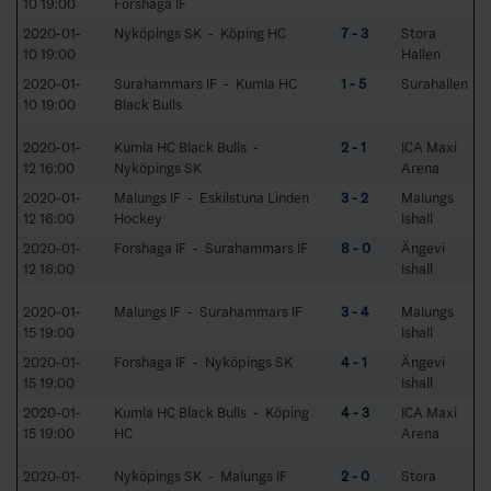
10 19:00
Forshaga IF
2020-01-
Nyköpings SK - Köping HC
7 - 3
Stora
10 19:00
Hallen
2020-01-
Surahammars IF - Kumla HC
1 - 5
Surahallen
10 19:00
Black Bulls
2020-01-
Kumla HC Black Bulls -
2 - 1
ICA Maxi
12 16:00
Nyköpings SK
Arena
2020-01-
Malungs IF - Eskilstuna Linden
3 - 2
Malungs
12 16:00
Hockey
Ishall
2020-01-
Forshaga IF - Surahammars IF
8 - 0
Ängevi
12 16:00
Ishall
2020-01-
Malungs IF - Surahammars IF
3 - 4
Malungs
15 19:00
Ishall
2020-01-
Forshaga IF - Nyköpings SK
4 - 1
Ängevi
15 19:00
Ishall
2020-01-
Kumla HC Black Bulls - Köping
4 - 3
ICA Maxi
15 19:00
HC
Arena
2020-01-
Nyköpings SK - Malungs IF
2 - 0
Stora