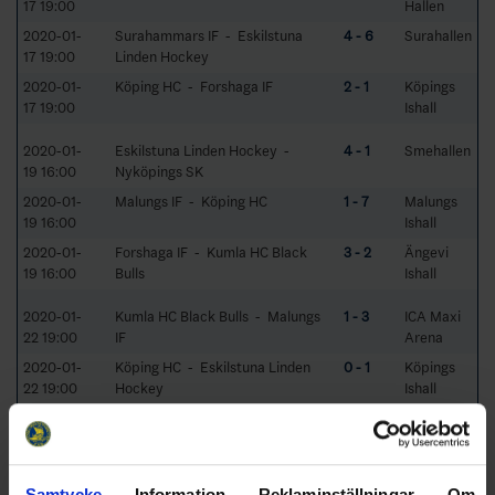
17 19:00
Hallen
2020-01-
Surahammars IF - Eskilstuna
4 - 6
Surahallen
17 19:00
Linden Hockey
2020-01-
Köping HC - Forshaga IF
2 - 1
Köpings
17 19:00
Ishall
2020-01-
Eskilstuna Linden Hockey -
4 - 1
Smehallen
19 16:00
Nyköpings SK
2020-01-
Malungs IF - Köping HC
1 - 7
Malungs
19 16:00
Ishall
2020-01-
Forshaga IF - Kumla HC Black
3 - 2
Ängevi
19 16:00
Bulls
Ishall
2020-01-
Kumla HC Black Bulls - Malungs
1 - 3
ICA Maxi
22 19:00
IF
Arena
2020-01-
Köping HC - Eskilstuna Linden
0 - 1
Köpings
22 19:00
Hockey
Ishall
2020-01-
Nyköpings SK - Surahammars IF
11 - 1
Stora
22 19:00
Hallen
2020-01-
Eskilstuna Linden Hockey -
1 - 5
Smehallen
Samtycke
Information
Reklaminställningar
Om