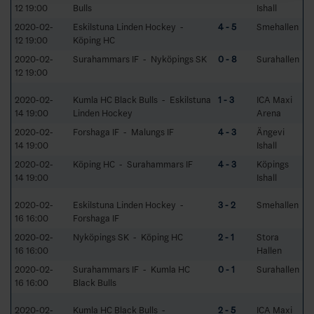
12 19:00
Bulls
Ishall
2020-02-
Eskilstuna Linden Hockey -
4 - 5
Smehallen
12 19:00
Köping HC
2020-02-
Surahammars IF - Nyköpings SK
0 - 8
Surahallen
12 19:00
2020-02-
Kumla HC Black Bulls - Eskilstuna
1 - 3
ICA Maxi
14 19:00
Linden Hockey
Arena
2020-02-
Forshaga IF - Malungs IF
4 - 3
Ängevi
14 19:00
Ishall
2020-02-
Köping HC - Surahammars IF
4 - 3
Köpings
14 19:00
Ishall
2020-02-
Eskilstuna Linden Hockey -
3 - 2
Smehallen
16 16:00
Forshaga IF
2020-02-
Nyköpings SK - Köping HC
2 - 1
Stora
16 16:00
Hallen
2020-02-
Surahammars IF - Kumla HC
0 - 1
Surahallen
16 16:00
Black Bulls
2020-02-
Kumla HC Black Bulls -
2 - 5
ICA Maxi