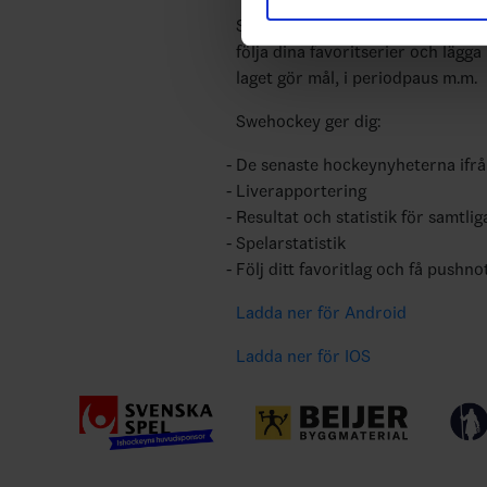
med annan information som du 
Swehockey ger dig tillgång till n
följa dina favoritserier och lägga
laget gör mål, i periodpaus m.m.
Swehockey ger dig:
De senaste hockeynyheterna ifr
Liverapportering
Resultat och statistik för samtlig
Spelarstatistik
Följ ditt favoritlag och få pushno
Ladda ner för Android
Ladda ner för IOS