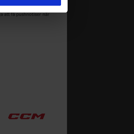
deras tjänster.
m spelas i Sverige. Du kan
ja att få pushnotiser när