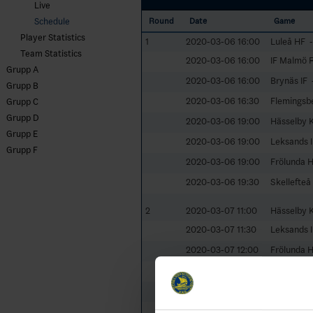
Live
Schedule
Round
Date
Game
Player Statistics
1
2020-03-06 16:00
Luleå HF -
Team Statistics
2020-03-06 16:00
IF Malmö 
Grupp A
2020-03-06 16:00
Brynäs IF 
Grupp B
2020-03-06 16:30
Flemingsbe
Grupp C
Grupp D
2020-03-06 19:00
Hässelby K
Grupp E
2020-03-06 19:00
Leksands I
Grupp F
2020-03-06 19:00
Frölunda 
2020-03-06 19:30
Skellefteå
2
2020-03-07 11:00
Hässelby K
2020-03-07 11:30
Leksands 
2020-03-07 12:00
Frölunda 
2020-03-07 14:00
Luleå HF -
2020-03-07 14:00
Skellefteå
2020-03-07 14:30
IF Malmö 