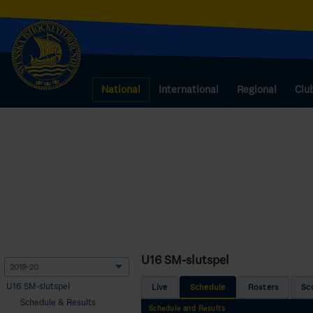
National
International
Regional
Clu
U16 SM-slutspel
U16 SM-slutspel
Live
Schedule
Rosters
Sc
Schedule & Results
Schedule and Results