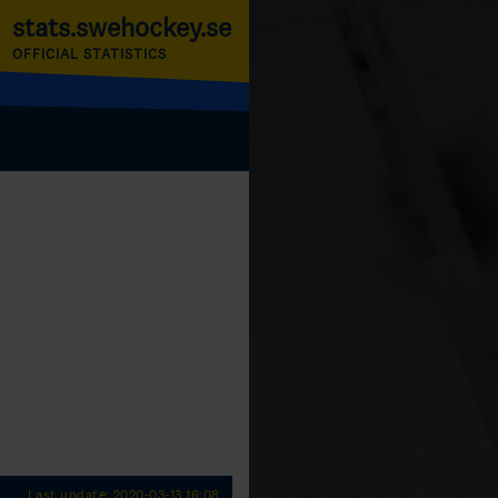
stats.swehockey.se
OFFICIAL STATISTICS
Last update: 2020-03-13 16:08