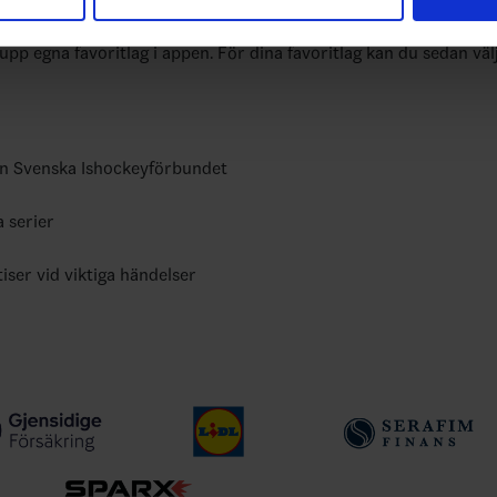
har tillhandahållit eller som de har samlat in när du har använt 
yheter, livebevakning och statistik för samtliga ishockeyserier so
 upp egna favoritlag i appen. För dina favoritlag kan du sedan väl
ån Svenska Ishockeyförbundet
a serier
tiser vid viktiga händelser