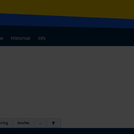
bs
Historical
Info
oring
Goalies
...