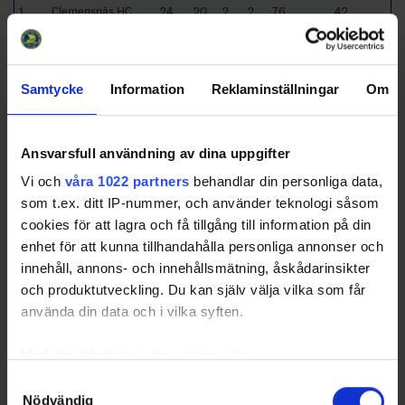
1
Clemensnäs HC
24
20
2
2
76
42
2
IF Björklöven 99
24
13
5
6
40
31
3
Skellefteå AIK 99
24
9
6
9
2
24
Samtycke
Information
Reklaminställningar
Om
4
Burträsk HC
23
11
1
11
-3
23
5
Lycksele SK
24
8
4
12
-15
20
6
Tegs SK
23
6
3
14
-36
15
Ansvarsfull användning av dina uppgifter
7
Norsjö/Boliden
24
5
1
18
-64
11
Vi och
våra 1022 partners
behandlar din personliga data,
som t.ex. ditt IP-nummer, och använder teknologi såsom
Schedule
cookies för att lagra och få tillgång till information på din
Date
Game
Venue
enhet för att kunna tillhandahålla personliga annonser och
innehåll, annons- och innehållsmätning, åskådarinsikter
2014-03-07 19:30
Tegs SK - Burträsk HC
T3 Center
och produktutveckling. Du kan själv välja vilka som får
använda din data och i vilka syften.
Med din tillåtelse skulle vi även vilja:
Swehockey – Svenska Ishockeyförbundets officiella app
Samla in information om din geografiska plats som
Samtyckesval
Swehockey ger dig tillgång till nyheter, livebevakning
Nödvändig
kan ha en noggrannhet på upp till flera meter