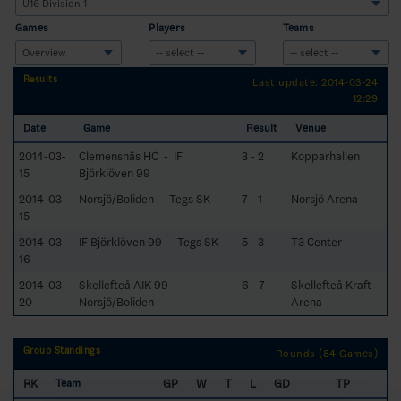
Games
Players
Teams
Results
Last update: 2014-03-24
12:29
Date
Game
Result
Venue
2014-03-
Clemensnäs HC - IF
3 - 2
Kopparhallen
15
Björklöven 99
2014-03-
Norsjö/Boliden - Tegs SK
7 - 1
Norsjö Arena
15
2014-03-
IF Björklöven 99 - Tegs SK
5 - 3
T3 Center
16
2014-03-
Skellefteå AIK 99 -
6 - 7
Skellefteå Kraft
20
Norsjö/Boliden
Arena
Group Standings
Rounds (84 Games)
RK
GP
W
T
L
GD
TP
Team