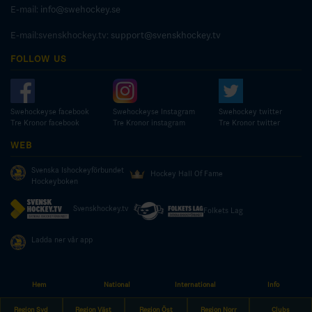
E-mail:
info@swehockey.se
E-mail:svenskhockey.tv:
support@svenskhockey.tv
FOLLOW US
Swehockeyse facebook
Swehockeyse Instagram
Swehockey twitter
Tre Kronor facebook
Tre Kronor instagram
Tre Kronor twitter
WEB
Svenska Ishockeyförbundet
Hockey Hall Of Fame
Hockeyboken
Svenskhockey.tv
Folkets Lag
Ladda ner vår app
Hem
National
International
Info
© COPYRIGHT SWEDISH ICE HOCKEY ASSOCIATION
Region Syd
Region Väst
Region Öst
Region Norr
Clubs