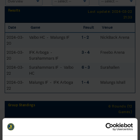
Results
Last update: 2024-03-22
21:33
Date
Game
Result
Venue
2024-03-
Valbo HC - Malungs IF
1 - 2
NickBack Arena
20
2024-03-
IFK Arboga -
3 - 4
Freebo Arena
20
Surahammars IF
2024-03-
Surahammars IF - Valbo
6 - 3
Surahallen
22
HC
2024-03-
Malungs IF - IFK Arboga
1 - 4
Malungs Ishall
22
Group Standings
6 Rounds (12
Games)
RK
GP
W
T
L
GD
TP
Team
1
Surahammars IF
6
4
2
0
9
16