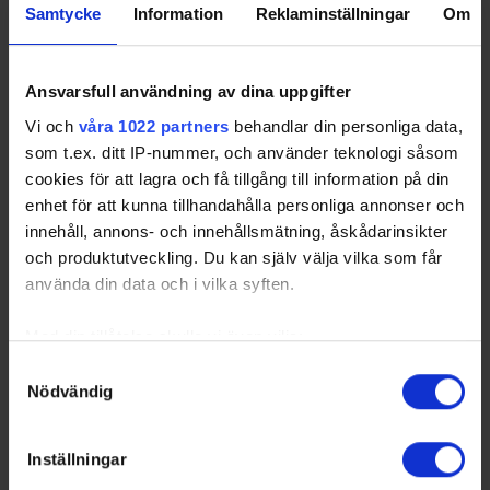
Samtycke
Information
Reklaminställningar
Om
2
IFK Arboga
6
3
1
2
6
10
3
Malungs IF
6
2
1
3
-7
7
Ansvarsfull användning av dina uppgifter
4
Valbo HC
6
1
0
5
-8
3
Vi och
våra 1022 partners
behandlar din personliga data,
som t.ex. ditt IP-nummer, och använder teknologi såsom
cookies för att lagra och få tillgång till information på din
enhet för att kunna tillhandahålla personliga annonser och
innehåll, annons- och innehållsmätning, åskådarinsikter
Swehockey – Svenska Ishockeyförbundets officiella app
och produktutveckling. Du kan själv välja vilka som får
använda din data och i vilka syften.
Swehockey ger dig tillgång till nyheter, livebevakning
och statistik för samtliga ishockeyserier som spelas i
Med din tillåtelse skulle vi även vilja:
Sverige. Du kan följa dina favoritserier och lägga upp
Samla in information om din geografiska plats som
Samtyckesval
egna favoritlag i appen. För dina favoritlag kan du
Nödvändig
kan ha en noggrannhet på upp till flera meter
sedan välja att få pushnotiser när laget gör mål, i
Identifiera din enhet genom att aktivt skanna den för
periodpaus m.m.
specifika kännetecken (fingeravtryck)
Inställningar
Swehockey ger dig:
Ta reda på mer om hur dina personliga uppgifter