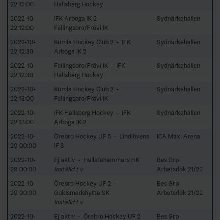
22 12:00
Hallsberg Hockey
2022-10-
IFK Arboga IK 2 -
Sydnärkehallen
22 12:00
Fellingsbro/Frövi IK
2022-10-
Kumla Hockey Club 2 - IFK
Sydnärkehallen
22 12:30
Arboga IK 2
2022-10-
Fellingsbro/Frövi IK - IFK
Sydnärkehallen
22 12:30
Hallsberg Hockey
2022-10-
Kumla Hockey Club 2 -
Sydnärkehallen
22 13:00
Fellingsbro/Frövi IK
2022-10-
IFK Hallsberg Hockey - IFK
Sydnärkehallen
22 13:00
Arboga IK 2
2022-10-
Örebro Hockey UF 5 - Lindlövens
ICA Maxi Arena
29 00:00
IF 3
2022-10-
Ej aktiv - Hallstahammars HK
Bes Grp
29 00:00
Inställd t v
Arbetsdok 21/22
2022-10-
Örebro Hockey UF 2 -
Bes Grp
29 00:00
Guldsmedshytte SK
Arbetsdok 21/22
Inställd t v
2022-10-
Ej aktiv - Örebro Hockey UF 2
Bes Grp