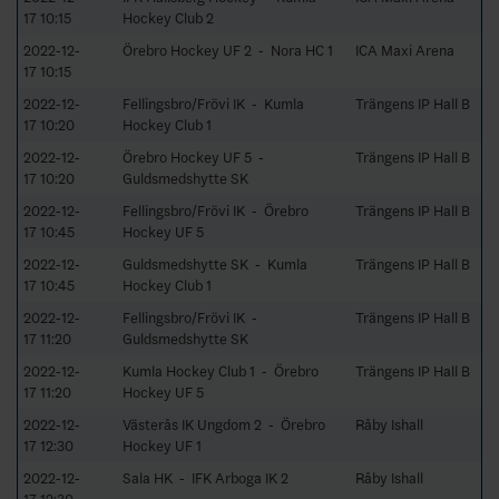
17 10:15
Hockey Club 2
2022-12-
Örebro Hockey UF 2 - Nora HC 1
ICA Maxi Arena
17 10:15
2022-12-
Fellingsbro/Frövi IK - Kumla
Trängens IP Hall B
17 10:20
Hockey Club 1
2022-12-
Örebro Hockey UF 5 -
Trängens IP Hall B
17 10:20
Guldsmedshytte SK
2022-12-
Fellingsbro/Frövi IK - Örebro
Trängens IP Hall B
17 10:45
Hockey UF 5
2022-12-
Guldsmedshytte SK - Kumla
Trängens IP Hall B
17 10:45
Hockey Club 1
2022-12-
Fellingsbro/Frövi IK -
Trängens IP Hall B
17 11:20
Guldsmedshytte SK
2022-12-
Kumla Hockey Club 1 - Örebro
Trängens IP Hall B
17 11:20
Hockey UF 5
2022-12-
Västerås IK Ungdom 2 - Örebro
Råby Ishall
17 12:30
Hockey UF 1
2022-12-
Sala HK - IFK Arboga IK 2
Råby Ishall