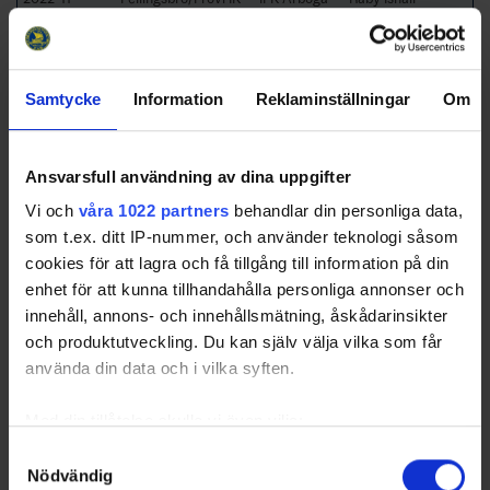
05 12:00
IK 1
2022-11-
Örebro Hockey UF 5 - Västerås IK
Råby Ishall
05 12:00
Ungdom 2
Samtycke
Information
Reklaminställningar
Om
2022-11-
Fellingsbro/Frövi IK - Örebro
Råby Ishall
05 12:30
Hockey UF 5
2022-11-
Västerås IK Ungdom 2 - IFK
Råby Ishall
Ansvarsfull användning av dina uppgifter
05 12:30
Arboga IK 1
2022-11-
Surahammars IF 2 - Örebro
Surahallen
Vi och
våra 1022 partners
behandlar din personliga data,
12 12:45
Hockey UF 3
som t.ex. ditt IP-nummer, och använder teknologi såsom
2022-11-
Västerås IK Ungdom 1 - Örebro
Surahallen
cookies för att lagra och få tillgång till information på din
12 12:45
Hockey UF 3
enhet för att kunna tillhandahålla personliga annonser och
2022-11-
Surahammars IF 1 - Lindlövens IF
Surahallen
innehåll, annons- och innehållsmätning, åskådarinsikter
12 13:15
2
och produktutveckling. Du kan själv välja vilka som får
2022-11-
Västerås IK Ungdom 1 -
Surahallen
använda din data och i vilka syften.
12 13:15
Surahammars IF 2
2022-11-
Surahammars IF 1 - Västerås IK
Surahallen
Med din tillåtelse skulle vi även vilja:
12 14:00
Ungdom 1
Samla in information om din geografiska plats som
Samtyckesval
2022-11-
Örebro Hockey UF 3 - Lindlövens
Surahallen
Nödvändig
kan ha en noggrannhet på upp till flera meter