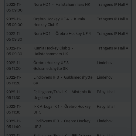
2022-11-
Nora HC 1 - Hallstahammars HK
Trängens IP Hall A
05 09:00
2022-11-
Örebro Hockey UF 4 - Kumla
Trängens IP Hall A
05 09:00
Hockey Club 2
2022-11-
Nora HC 1 - Örebro Hockey UF 4
Trängens IP Hall A
05 09:30
2022-11-
Kumla Hockey Club 2 -
Trängens IP Hall A
05 09:30
Hallstahammars HK
2022-11-
Örebro Hockey UF 3 -
Lindehov
05 11:00
Guldsmedshytte SK
2022-11-
Lindlövens IF 3 - Guldsmedshytte
Lindehov
05 11:20
SK
2022-11-
Fellingsbro/Frövi IK - Västerås IK
Råby Ishall
05 11:30
Ungdom 2
2022-11-
IFK Arboga IK 1 - Örebro Hockey
Råby Ishall
05 11:30
UF 5
2022-11-
Lindlövens IF 3 - Örebro Hockey
Lindehov
05 11:40
UF 3
2022-11-
Fellingsbro/Frövi IK - IFK Arboga
Råby Ishall