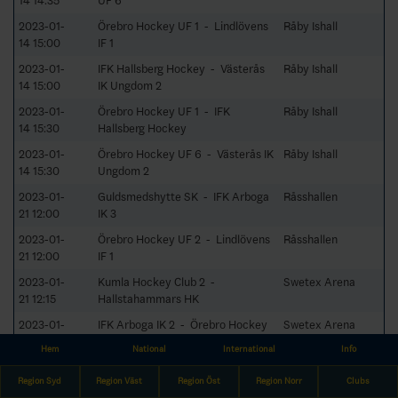
14 14:35
UF 6
2023-01-
Örebro Hockey UF 1 - Lindlövens
Råby Ishall
14 15:00
IF 1
2023-01-
IFK Hallsberg Hockey - Västerås
Råby Ishall
14 15:00
IK Ungdom 2
2023-01-
Örebro Hockey UF 1 - IFK
Råby Ishall
14 15:30
Hallsberg Hockey
2023-01-
Örebro Hockey UF 6 - Västerås IK
Råby Ishall
14 15:30
Ungdom 2
2023-01-
Guldsmedshytte SK - IFK Arboga
Råsshallen
21 12:00
IK 3
2023-01-
Örebro Hockey UF 2 - Lindlövens
Råsshallen
21 12:00
IF 1
2023-01-
Kumla Hockey Club 2 -
Swetex Arena
21 12:15
Hallstahammars HK
2023-01-
IFK Arboga IK 2 - Örebro Hockey
Swetex Arena
21 12:15
UF 3
Hem
National
International
Info
2023-01-
Guldsmedshytte SK - Örebro
Råsshallen
Region Syd
Region Väst
Region Öst
Region Norr
Clubs
21 12:30
Hockey UF 2