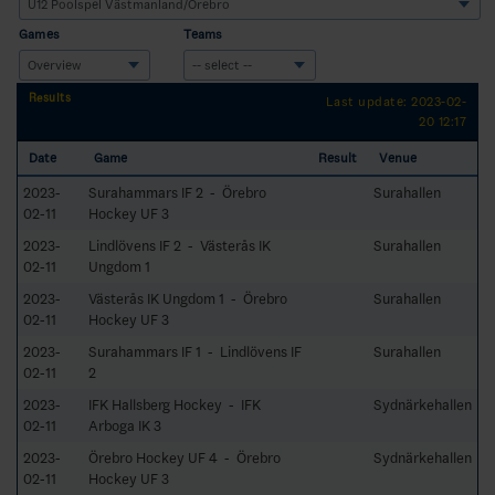
Games
Teams
Results
Last update: 2023-02-
20 12:17
Date
Game
Result
Venue
2023-
Surahammars IF 2 - Örebro
Surahallen
02-11
Hockey UF 3
2023-
Lindlövens IF 2 - Västerås IK
Surahallen
02-11
Ungdom 1
2023-
Västerås IK Ungdom 1 - Örebro
Surahallen
02-11
Hockey UF 3
2023-
Surahammars IF 1 - Lindlövens IF
Surahallen
02-11
2
2023-
IFK Hallsberg Hockey - IFK
Sydnärkehallen
02-11
Arboga IK 3
2023-
Örebro Hockey UF 4 - Örebro
Sydnärkehallen
02-11
Hockey UF 3