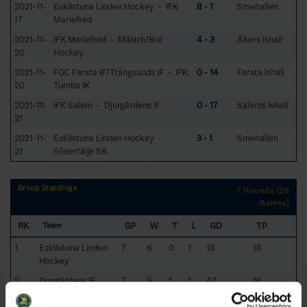
2021-11-
Eskilstuna Linden Hockey - IFK
8 - 1
Smehallen
17
Mariefred
2021-11-
IFK Mariefred - Mälarh/Bre
4 - 3
Åkers Ishall
20
Hockey
2021-11-
FOC Farsta IF/Trångsunds IF - IFK
0 - 14
Farsta Ishall
20
Tumba IK
2021-11-
IFK Salem - Djurgårdens IF
0 - 17
Salems Ishall
21
2021-11-
Eskilstuna Linden Hockey -
3 - 1
Smehallen
21
Södertälje SK
Group Standings
7 Rounds (28
Games)
RK
GP
W
T
L
GD
TP
Team
1
Eskilstuna Linden
7
6
0
1
18
18
Hockey
2
Djurgårdens IF
7
5
1
1
47
16
3
Södertälje SK
7
4
1
2
57
13