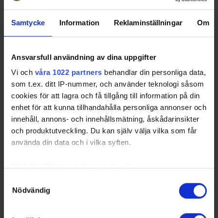
4
IFK Tumba IK
7
4
1
2
22
13
Samtycke
Information
Reklaminställningar
Om
5
Mälarh/Bre
7
3
1
3
11
10
Hockey
6
IFK Mariefred
7
3
0
4
-26
9
Ansvarsfull användning av dina uppgifter
7
FOC Farsta
7
1
0
6
-55
3
IF/Trångsunds IF
Vi och
våra 1022 partners
behandlar din personliga data,
som t.ex. ditt IP-nummer, och använder teknologi såsom
8
IFK Salem
7
0
0
7
-74
0
cookies för att lagra och få tillgång till information på din
enhet för att kunna tillhandahålla personliga annonser och
innehåll, annons- och innehållsmätning, åskådarinsikter
och produktutveckling. Du kan själv välja vilka som får
använda din data och i vilka syften.
Swehockey – Svenska Ishockeyförbundets officiella app
Swehockey ger dig tillgång till nyheter, livebevakning
Med din tillåtelse skulle vi även vilja:
och statistik för samtliga ishockeyserier som spelas i
Samla in information om din geografiska plats som
Samtyckesval
Sverige. Du kan följa dina favoritserier och lägga upp
Nödvändig
kan ha en noggrannhet på upp till flera meter
egna favoritlag i appen. För dina favoritlag kan du
Identifiera din enhet genom att aktivt skanna den för
sedan välja att få pushnotiser när laget gör mål, i
specifika kännetecken (fingeravtryck)