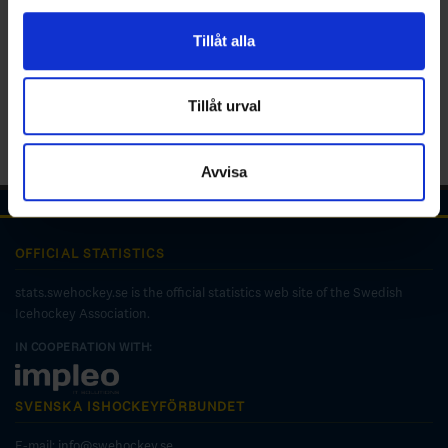
för sociala medier och analysera vår trafik. Vi
vidarebefordrar även sådana identifierare och annan
Tillåt alla
information från din enhet till de sociala medier och
annons- och analysföretag som vi samarbetar med.
Dessa kan i sin tur kombinera informationen med annan
Tillåt urval
information som du har tillhandahållit eller som de har
samlat in när du har använt deras tjänster.
Avvisa
OFFICIAL STATISTICS
stats.swehockey.se is the official statistics web site of the Swedish
Icehockey Association.
IN COOPERATION WITH:
SVENSKA ISHOCKEYFÖRBUNDET
E-mail:
info@swehockey.se