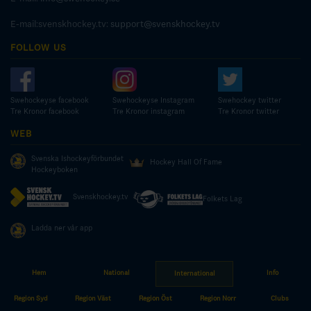
E-mail:svenskhockey.tv:
support@svenskhockey.tv
FOLLOW US
Swehockeyse facebook
Swehockeyse Instagram
Swehockey twitter
Tre Kronor facebook
Tre Kronor instagram
Tre Kronor twitter
WEB
Svenska Ishockeyförbundet
Hockey Hall Of Fame
Hockeyboken
Svenskhockey.tv
Folkets Lag
Ladda ner vår app
Hem
National
Info
International
© COPYRIGHT SWEDISH ICE HOCKEY ASSOCIATION
Region Syd
Region Väst
Region Öst
Region Norr
Clubs