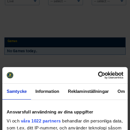
Games
No Games today..
Samtycke
Information
Reklaminställningar
Om
Swehockey – Svenska Ishockeyförbundets officiella app
Ansvarsfull användning av dina uppgifter
Vi och
våra 1022 partners
behandlar din personliga data,
Swehockey ger dig tillgång till nyheter, livebevakning
som t.ex. ditt IP-nummer, och använder teknologi såsom
och statistik för samtliga ishockeyserier som spelas i