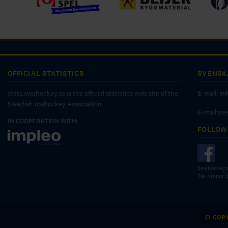
OFFICIAL STATISTICS
SVENSK
stats.swehockey.se is the official statistics web site of the
E-mail:
in
Swedish Icehockey Association.
E-mail:sv
IN COOPERATION WITH:
FOLLOW
Swehockeys
Tre Kronor 
© COP