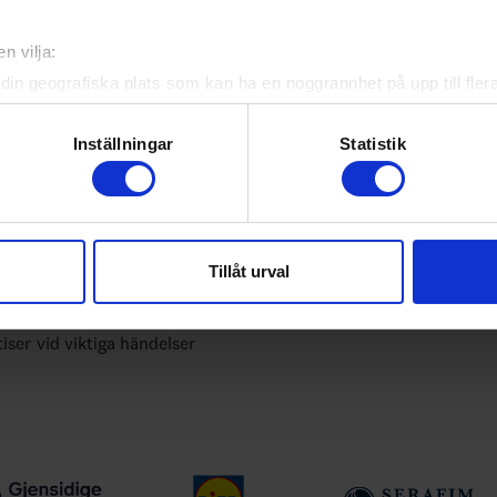
bundets officiella app
n vilja:
din geografiska plats som kan ha en noggrannhet på upp till fler
yheter, livebevakning och statistik för samtliga ishockeyserier so
om att aktivt skanna den för specifika kännetecken (fingeravtryc
 upp egna favoritlag i appen. För dina favoritlag kan du sedan väl
rsonliga uppgifter behandlas och ställ in dina preferenser i
deta
Inställningar
Statistik
ke när som helst från cookie-förklaringen.
e för att anpassa innehållet och annonserna till användarna, tillh
ån Svenska Ishockeyförbundet
vår trafik. Vi vidarebefordrar även sådana identifierare och anna
Tillåt urval
nnons- och analysföretag som vi samarbetar med. Dessa kan i sin
a serier
har tillhandahållit eller som de har samlat in när du har använt 
tiser vid viktiga händelser