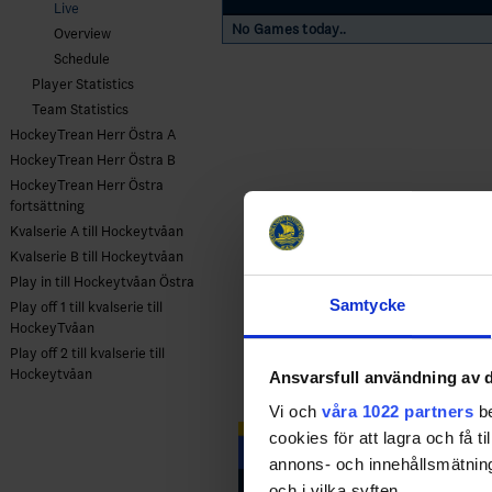
Live
No Games today..
Overview
Schedule
Player Statistics
Team Statistics
HockeyTrean Herr Östra A
HockeyTrean Herr Östra B
HockeyTrean Herr Östra
fortsättning
Kvalserie A till Hockeytvåan
Kvalserie B till Hockeytvåan
Play in till Hockeytvåan Östra
Samtycke
Play off 1 till kvalserie till
HockeyTvåan
Play off 2 till kvalserie till
Hockeytvåan
Ansvarsfull användning av d
Vi och
våra 1022 partners
be
cookies för att lagra och få t
annons- och innehållsmätning
och i vilka syften.