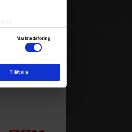
a meter
m spelas i Sverige. Du kan
k)
ja att få pushnotiser när
ljsektionen
. Du kan ändra
Marknadsföring
andahålla funktioner för
n information från din enhet
Tillåt alla
 tur kombinera informationen
deras tjänster.