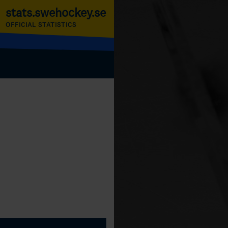
stats.swehockey.se
OFFICIAL STATISTICS