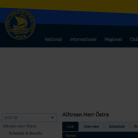
National
International
Regional
Clu
Alltrean Herr Östra
Alltrean Herr Östra
Live
Overview
Schedule
R
Schedule & Results
Games