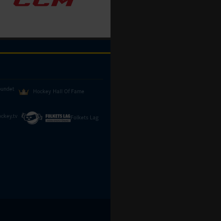
bundet
Hockey Hall Of Fame
ckey.tv
Folkets Lag