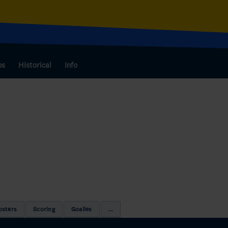
bs
Historical
Info
osters
Scoring
Goalies
...