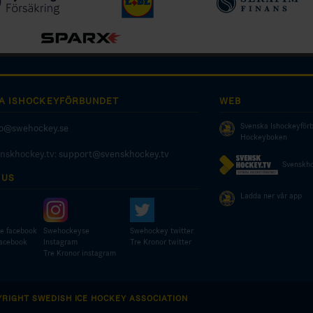
A ISHOCKEYFÖRBUNDET
WEB
Svenska Ishockeyför
fo@swehockey.se
Hockeyboken
enskhockey.tv:
support@svenskhockey.tv
Svenskho
 US
Ladda ner vår app
e facebook
Swehockeyse
Swehockey twitter
facebook
Instagram
Tre Kronor twitter
Tre Kronor instagram
YRIGHT SWEDISH ICE HOCKEY ASSOCIATION