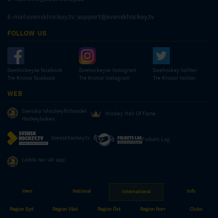
E-mail:svenskhockey.tv:
support@svenskhockey.tv
FOLLOW US
Swehockeyse facebook
Swehockeyse Instagram
Swehockey twitter
Tre Kronor facebook
Tre Kronor instagram
Tre Kronor twitter
WEB
Svenska Ishockeyförbundet
Hockey Hall Of Fame
Hockeyboken
Svenskhockey.tv
Folkets Lag
Ladda ner vår app
Hem
National
Info
International
© COPYRIGHT SWEDISH ICE HOCKEY ASSOCIATION
Region Syd
Region Väst
Region Öst
Region Norr
Clubs