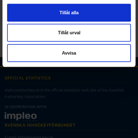
för sociala medier och analysera vår trafik. Vi
vidarebefordrar även sådana identifierare och annan
Tillåt alla
information från din enhet till de sociala medier och
annons- och analysföretag som vi samarbetar med.
Dessa kan i sin tur kombinera informationen med annan
Tillåt urval
information som du har tillhandahållit eller som de har
samlat in när du har använt deras tjänster.
Avvisa
OFFICIAL STATISTICS
stats.swehockey.se is the official statistics web site of the Swedish
Icehockey Association.
IN COOPERATION WITH:
SVENSKA ISHOCKEYFÖRBUNDET
E-mail:
info@swehockey.se