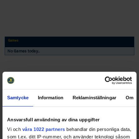
Games
No Games today..
Samtycke
Information
Reklaminställningar
Om
Swehockey – Svenska Ishockeyförbundets officiella app
Ansvarsfull användning av dina uppgifter
Vi och
våra 1022 partners
behandlar din personliga data,
Swehockey ger dig tillgång till nyheter, livebevakning
som t.ex. ditt IP-nummer, och använder teknologi såsom
och statistik för samtliga ishockeyserier som spelas i