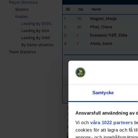
Player Statistics
Rk
No
Skaters
Name
Goalies
1
70
Wagner, Monja
Leading By SVS%
2
30
Pfosi, Chiara
Leading By GAA
3
1
Svensson Träff, Ebba
Leading By GWS
4
1
Ahola, Sanni
By Game situation
Team Statistics
32
Pejsova, Julie
35
Holm, Tindra
29
Peslarova, Klara
36
Keisala, Anni
Samtycke
33
Novakova, Daniela
Sorted by higher
S
a
v
e
s%
and lower
G
oa
Ansvarsfull användning av d
Only goalies who particated more than 4
excluded in Leading Goalies.
Vi och
våra 1022 partners
be
CZE
- Czechia
cookies för att lagra och få t
annons- och innehållsmätning