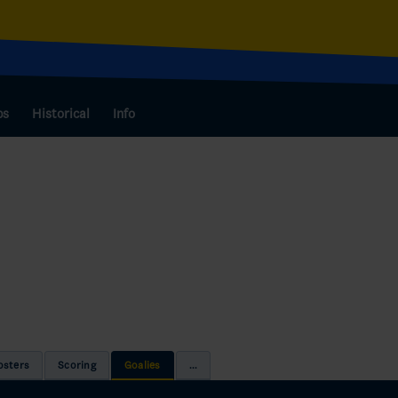
bs
Historical
Info
osters
Scoring
Goalies
...