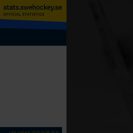
stats.swehockey.se
OFFICIAL STATISTICS
Last update: 2025-11-08 18:21