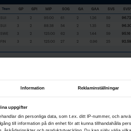
GP
GPI
MIP
SOG
GA
GAA
SVS
SVS
Team
SUI
3
2
95:00
61
2
1.26
59
96.72
SUI
3
2
88:38
54
2
1.35
52
96.3
SWE
3
2
125:00
62
3
1.44
59
95.16
FIN
3
2
125:00
27
2
0.96
25
92.5
CZE
3
1
60:00
10
0
0.00
10
100.
SWE
3
1
65:00
17
1
0.92
16
94.12
CZE
3
1
58:56
28
2
2.04
26
92.8
FIN
3
1
60:00
11
1
1.00
10
90.91
Information
Reklaminställningar
CZE
3
1
57:56
22
3
3.11
19
86.3
l
A
gainst
A
verage per 60 minutes
ina uppgifter
0% of their teams total game time will be included in the ranking. Please not
handlar din personliga data, som t.ex. ditt IP-nummer, och anv
FIN
- Finland
SWE
- Sweden
illgång till information på din enhet för att kunna tillhandahålla pe
, åskådarinsikter och produktutveckling. Du kan själv välja vilk