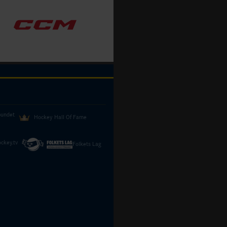
bundet
Hockey Hall Of Fame
ckey.tv
Folkets Lag