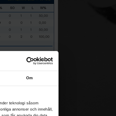
%
SO
W
L
W%
0
1
1
50,00
0
0
0
1
0,00
0
1
1
50,00
9
0
2
0
100,00
00
1
1
0
100,00
0
0
1
0,00
6
0
0
1
0,00
0
1
0
100,00
Om
6
0
0
1
0,00
e that Game Winning Shots are
änder teknologi såsom
SUI
- Switzerland
rsonliga annonser och innehåll,
a som får använda din data