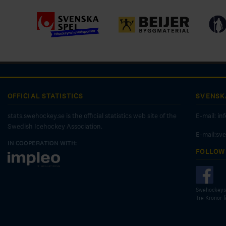
OFFICIAL STATISTICS
SVENSK
stats.swehockey.se is the official statistics web site of the
E-mail:
in
Swedish Icehockey Association.
E-mail:sv
IN COOPERATION WITH:
FOLLOW
Swehockeys
Tre Kronor 