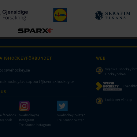
A ISHOCKEYFÖRBUNDET
WEB
Svenska Ishockeyför
fo@swehockey.se
Hockeyboken
enskhockey.tv:
support@svenskhockey.tv
Svenskho
 US
Ladda ner vår app
e facebook
Swehockeyse
Swehockey twitter
facebook
Instagram
Tre Kronor twitter
Tre Kronor instagram