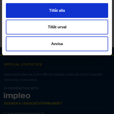
för sociala medier och analysera vår trafik. Vi
vidarebefordrar även sådana identifierare och annan
Tillåt alla
information från din enhet till de sociala medier och
annons- och analysföretag som vi samarbetar med.
Dessa kan i sin tur kombinera informationen med annan
Tillåt urval
information som du har tillhandahållit eller som de har
samlat in när du har använt deras tjänster.
Avvisa
OFFICIAL STATISTICS
stats.swehockey.se is the official statistics web site of the Swedish
Icehockey Association.
IN COOPERATION WITH:
SVENSKA ISHOCKEYFÖRBUNDET
E-mail:
info@swehockey.se