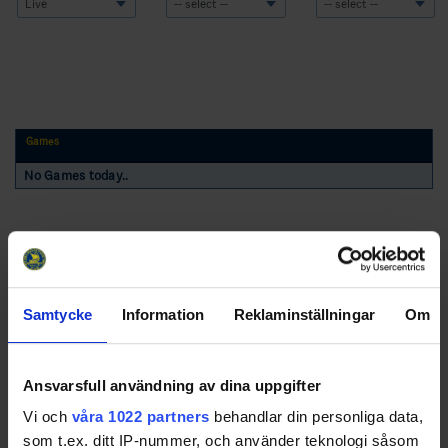
Games
No Games today..
Samtycke
Information
Reklaminställningar
Om
Swehockey – Svenska Ishockeyförbundets officiella app
Ansvarsfull användning av dina uppgifter
Vi och
våra 1022 partners
behandlar din personliga data,
Swehockey ger dig tillgång till nyheter, livebevakning
som t.ex. ditt IP-nummer, och använder teknologi såsom
och statistik för samtliga ishockeyserier som spelas i