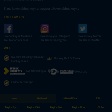
E-mail:svenskhockey.tv:
support@svenskhockey.tv
FOLLOW US
Swehockeyse facebook
Swehockeyse Instagram
Swehockey twitter
Tre Kronor facebook
Tre Kronor instagram
Tre Kronor twitter
WEB
Svenska Ishockeyförbundet
Hockey Hall Of Fame
Hockeyboken
Svenskhockey.tv
Folkets Lag
Ladda ner vår app
International
Info
Hem
National
© COPYRIGHT SWEDISH ICE HOCKEY ASSOCIATION
Region Syd
Region Väst
Region Öst
Region Norr
Clubs