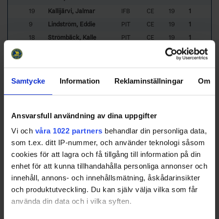
19
Kallijärvi, Jalmar
IFB
CE
19
1
9
Lindström, Eddie
PIT
CE
19
1
18
Strömbäck, Kalle
PIT
CE
19
1
9
Wiström, Melker
TIK
RW
19
1
18
20
Kanlic, Alejandro
PIT
LW
20
1
60
Larsson, William
LHF
LW
20
1
Samtycke
Information
Reklaminställningar
Om
10
Norman, Edvin
PIT
RW
20
1
17
Törmä, Philip
SKE
LW
20
1
Ansvarsfull användning av dina uppgifter
22
10
Blom, Axel
IFB
CE
21
1
94
Lilja, Elton
ÖST
LW
21
1
Vi och
våra 1022 partners
behandlar din personliga data,
som t.ex. ditt IP-nummer, och använder teknologi såsom
21
Nordlund, Gustav
PIT
CE
21
1
cookies för att lagra och få tillgång till information på din
96
Romö, Melwin
SUN
CE
21
1
enhet för att kunna tillhandahålla personliga annonser och
Sorted by higher
S
hort
h
anded
G
oals and lower
G
ames
P
layed.
innehåll, annons- och innehållsmätning, åskådarinsikter
och produktutveckling. Du kan själv välja vilka som får
Shorthanded Assist Leaders
använda din data och i vilka syften.
Rk
No
Pos
GP
SHA
Name
Team