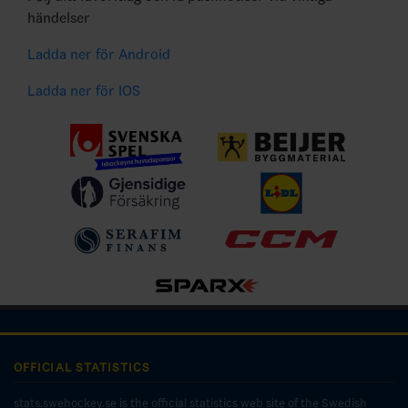
händelser
Ladda ner för Android
Ladda ner för IOS
OFFICIAL STATISTICS
stats.swehockey.se is the official statistics web site of the Swedish