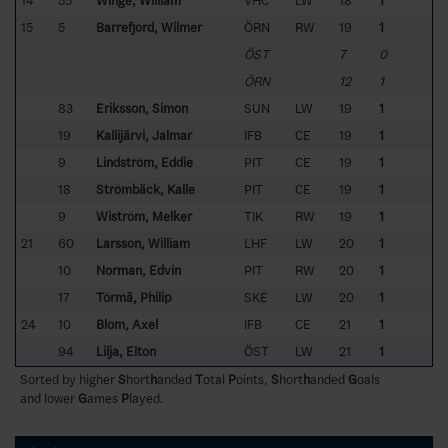
14
55
Winge, William
VHC
LW
18
1
15
5
Barrefjord, Wilmer
ÖRN
RW
19
1
ÖST
7
0
ÖRN
12
1
83
Eriksson, Simon
SUN
LW
19
1
19
Kallijärvi, Jalmar
IFB
CE
19
1
9
Lindström, Eddie
PIT
CE
19
1
18
Strömbäck, Kalle
PIT
CE
19
1
9
Wiström, Melker
TIK
RW
19
1
21
60
Larsson, William
LHF
LW
20
1
10
Norman, Edvin
PIT
RW
20
1
17
Törmä, Philip
SKE
LW
20
1
24
10
Blom, Axel
IFB
CE
21
1
94
Lilja, Elton
ÖST
LW
21
1
Sorted by higher
S
hort
h
anded
T
otal
P
oints,
S
hort
h
anded
G
oals
and lower
G
ames
P
layed.