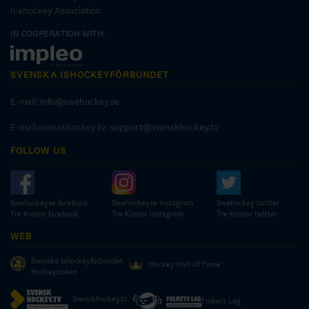
Icehockey Association.
IN COOPERATION WITH:
SVENSKA ISHOCKEYFÖRBUNDET
E-mail:
info@swehockey.se
E-mail:svenskhockey.tv:
support@svenskhockey.tv
FOLLOW US
Swehockeyse facebook
Swehockeyse Instagram
Swehockey twitter
Tre Kronor facebook
Tre Kronor instagram
Tre Kronor twitter
WEB
Svenska Ishockeyförbundet
Hockey Hall Of Fame
Hockeyboken
Svenskhockey.tv
Folkets Lag