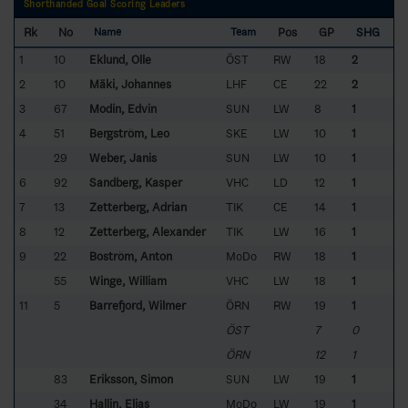
Shorthanded Goal Scoring Leaders
Rk
No
Pos
GP
SHG
Name
Team
1
10
Eklund, Olle
ÖST
RW
18
2
2
10
Mäki, Johannes
LHF
CE
22
2
3
67
Modin, Edvin
SUN
LW
8
1
4
51
Bergström, Leo
SKE
LW
10
1
29
Weber, Janis
SUN
LW
10
1
6
92
Sandberg, Kasper
VHC
LD
12
1
7
13
Zetterberg, Adrian
TIK
CE
14
1
8
12
Zetterberg, Alexander
TIK
LW
16
1
9
22
Boström, Anton
MoDo
RW
18
1
55
Winge, William
VHC
LW
18
1
11
5
Barrefjord, Wilmer
ÖRN
RW
19
1
ÖST
7
0
ÖRN
12
1
83
Eriksson, Simon
SUN
LW
19
1
34
Hallin, Elias
MoDo
LW
19
1