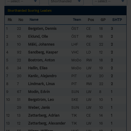
Shorthanded Scoring Leaders
Rk
No
Pos
GP
SHTP
Name
Team
1
22
Bergsten, Dennis
ÖST
CE
18
3
2
10
Eklund, Olle
ÖST
RW
18
2
3
10
Mäki, Johannes
LHF
CE
22
2
4
92
Sandberg, Kasper
VHC
LD
12
2
5
22
Boström, Anton
MoDo
RW
18
2
6
34
Hallin, Elias
MoDo
LW
19
2
7
20
Kanlic, Alejandro
PIT
LW
20
2
8
7
Lindmark, Linus
PIT
RW
22
2
9
67
Modin, Edvin
SUN
LW
8
1
10
51
Bergström, Leo
SKE
LW
10
1
29
Weber, Janis
SUN
LW
10
1
12
13
Zetterberg, Adrian
TIK
CE
14
1
13
12
Zetterberg, Alexander
TIK
LW
16
1