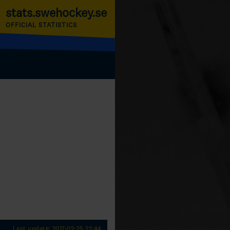
stats.swehockey.se
OFFICIAL STATISTICS
Last update: 2017-02-25 22:44