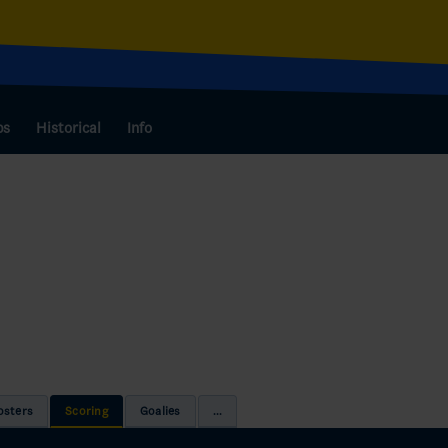
bs
Historical
Info
osters
Scoring
Goalies
...