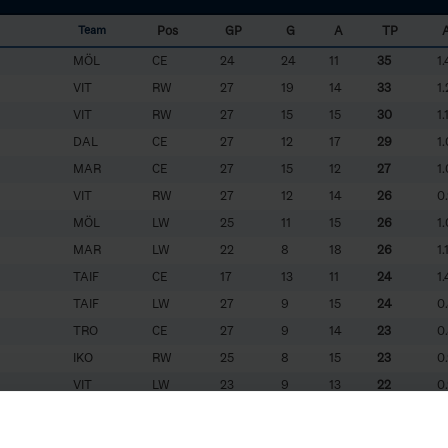
Pos
GP
G
A
TP
Team
MÖL
CE
24
24
11
35
1
VIT
RW
27
19
14
33
1.
VIT
RW
27
15
15
30
1.
DAL
CE
27
12
17
29
1
MAR
CE
27
15
12
27
1
VIT
RW
27
12
14
26
0
MÖL
LW
25
11
15
26
1
MAR
LW
22
8
18
26
1.
TAIF
CE
17
13
11
24
1.
TAIF
LW
27
9
15
24
0
TRO
CE
27
9
14
23
0
IKO
RW
25
8
15
23
0
VIT
LW
23
9
13
22
0
MÖL
LW
27
11
10
21
0
MÖL
CE
27
9
12
21
0