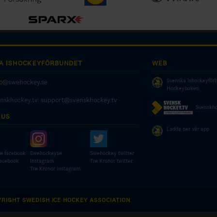
A ISHOCKEYFÖRBUNDET
WEB
Svenska Ishockeyför
fo@swehockey.se
Hockeyboken
enskhockey.tv:
support@svenskhockey.tv
Svenskho
 US
Ladda ner vår app
e facebook
Swehockeyse
Swehockey twitter
facebook
Instagram
Tre Kronor twitter
Tre Kronor instagram
YRIGHT SWEDISH ICE HOCKEY ASSOCIATION