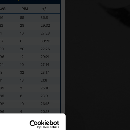
AVG.
PIM
+/-
.46
55
36:8
22
28
29:32
11
16
27:28
.07
6
30:20
.00
20
22:26
.96
12
29:21
.04
10
27:14
18
32
23:17
41
18
21:8
.89
2
25:10
.85
6
23:9
.92
10
26:15
.96
4
20:18
.78
26
28:14
.78
30
29:8