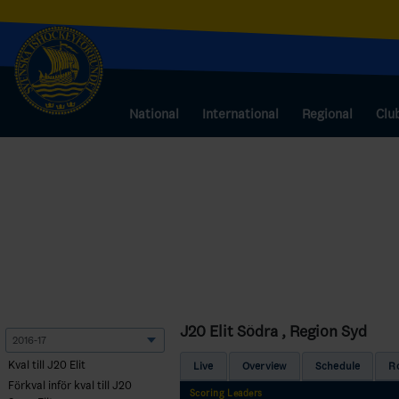
National
International
Regional
Clu
J20 Elit Södra , Region Syd
Kval till J20 Elit
Live
Overview
Schedule
R
Förkval inför kval till J20
Scoring Leaders