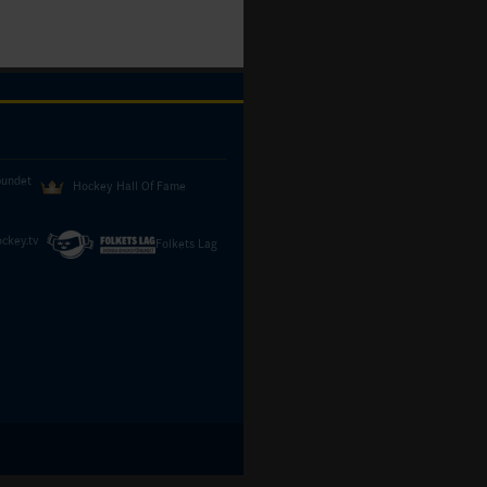
bundet
Hockey Hall Of Fame
ckey.tv
Folkets Lag