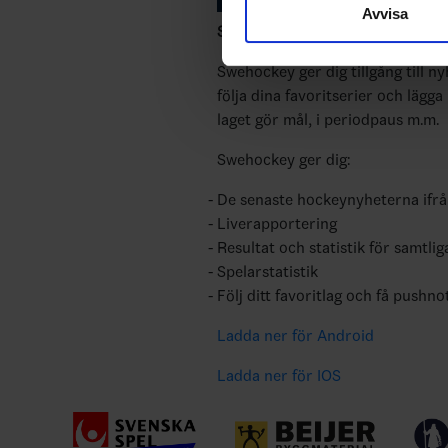
Avvisa
till de sociala medier och a
Swehockey – Svenska Ishockeyför
med annan information som du 
Swehockey ger dig tillgång till n
följa dina favoritserier och lägga
laget gör mål, i periodpaus m.m.
Swehockey ger dig:
De senaste hockeynyheterna ifr
Liverapportering
Resultat och statistik för samtlig
Spelarstatistik
Följ ditt favoritlag och få pushno
Ladda ner för Android
Ladda ner för IOS