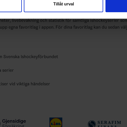
Tillåt urval
nnons- och analysföretag som vi samarbetar med. Dessa kan i sin
bundets officiella app
har tillhandahållit eller som de har samlat in när du har använt 
yheter, livebevakning och statistik för samtliga ishockeyserier so
 upp egna favoritlag i appen. För dina favoritlag kan du sedan väl
ån Svenska Ishockeyförbundet
a serier
tiser vid viktiga händelser