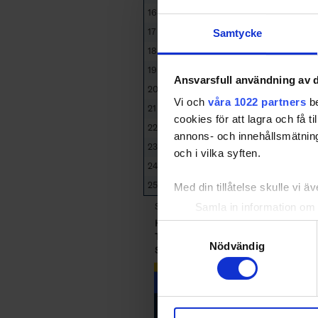
16
79
Backman, Emil
17
25
Andre, Filip
Samtycke
18
7
Johansson, Linus
19
74
Deumic, Adnan
Ansvarsfull användning av d
20
46
Crona, Simon
Vi och
våra 1022 partners
be
21
27
Henriksson, Tobias
cookies för att lagra och få t
22
21
Nilsson, Joakim
annons- och innehållsmätning
23
11
Carlgren, Tobias
och i vilka syften.
24
89
Bengtsson, Albin
25
65
Thor, Oskar
Med din tillåtelse skulle vi äve
Sorted by higher
T
otal
P
oints,
G
oals,
A
s
Samla in information om 
HAL
- Halmstad HF
Identifiera din enhet gen
Samtyckesval
TRO
- IF Troja/Ljungby
Ta reda på mer om hur dina pe
Nödvändig
SKÖ
- Skövde IK
eller dra tillbaka ditt samtyc
Vi använder enhetsidentifierar
sociala medier och analysera 