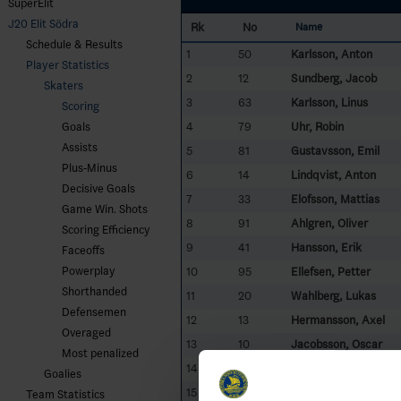
SuperElit
J20 Elit Södra
Rk
No
Name
Schedule & Results
1
50
Karlsson, Anton
Player Statistics
2
12
Sundberg, Jacob
Skaters
3
63
Karlsson, Linus
Scoring
4
79
Uhr, Robin
Goals
Assists
5
81
Gustavsson, Emil
Plus-Minus
6
14
Lindqvist, Anton
Decisive Goals
7
33
Elofsson, Mattias
Game Win. Shots
8
91
Ahlgren, Oliver
Scoring Efficiency
9
41
Hansson, Erik
Faceoffs
Powerplay
10
95
Ellefsen, Petter
Shorthanded
11
20
Wahlberg, Lukas
Defensemen
12
13
Hermansson, Axel
Overaged
13
10
Jacobsson, Oscar
Most penalized
14
79
Karlsson, Robin
Goalies
15
26
Jubel, Adam
Team Statistics