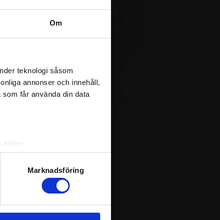
.78
16
19:16
.74
0
18:15
Om
.91
6
17:13
.80
45
28:18
.74
20
28:8
änder teknologi såsom
.74
2
28:13
rsonliga annonser och innehåll,
.74
29
20:13
a som får använda din data
.83
33
19:23
.70
30
26:17
.70
12
31:12
 (
+
).
a meter
MÖL
- IF Mölndal Hockey
k)
MÖR
- Mörrums GoIS IK
ljsektionen
. Du kan ändra
Marknadsföring
andahålla funktioner för
n information från din enhet