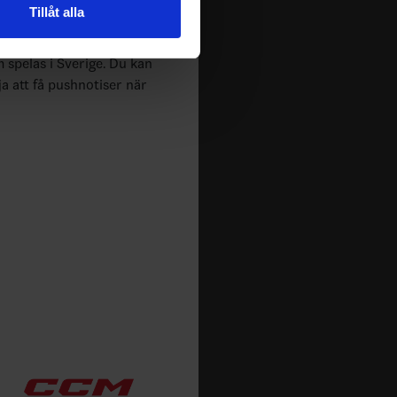
Tillåt alla
 tur kombinera informationen
deras tjänster.
m spelas i Sverige. Du kan
ja att få pushnotiser när