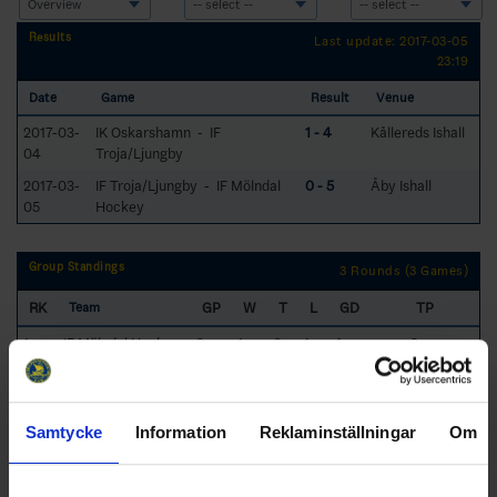
Results
Last update: 2017-03-05
23:19
Date
Game
Result
Venue
2017-03-
IK Oskarshamn - IF
1 - 4
Kållereds Ishall
04
Troja/Ljungby
2017-03-
IF Troja/Ljungby - IF Mölndal
0 - 5
Åby Ishall
05
Hockey
Group Standings
3 Rounds (3 Games)
RK
GP
W
T
L
GD
TP
Team
1
IF Mölndal Hockey
2
1
0
1
4
3
2
IF Troja/Ljungby
2
1
0
1
-2
3
Samtycke
Information
Reklaminställningar
Om
3
IK Oskarshamn
2
1
0
1
-2
3