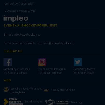
Icehockey Association.
IN COOPERATION WITH:
SVENSKA ISHOCKEYFÖRBUNDET
E-mail:
info@swehockey.se
E-mail:svenskhockey.tv:
support@svenskhockey.tv
FOLLOW US
Swehockeyse facebook
Swehockeyse Instagram
Swehockey twitter
Tre Kronor facebook
Tre Kronor instagram
Tre Kronor twitter
WEB
Svenska Ishockeyförbundet
Hockey Hall Of Fame
Hockeyboken
Svenskhockey.tv
Folkets Lag