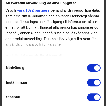
Ansvarsfull användning av dina uppgifter
Vi och
våra 1022 partners
behandlar din personliga data,
som t.ex. ditt IP-nummer, och använder teknologi såsom
Swehockey – Svenska Ishockeyförbundets officiella app
cookies för att lagra och få tillgång till information på din
enhet för att kunna tillhandahålla personliga annonser och
Swehockey ger dig tillgång till nyheter, livebevakning
innehåll, annons- och innehållsmätning, åskådarinsikter
och statistik för samtliga ishockeyserier som spelas i
och produktutveckling. Du kan själv välja vilka som får
Sverige. Du kan följa dina favoritserier och lägga upp
använda din data och i vilka syften.
egna favoritlag i appen. För dina favoritlag kan du
sedan välja att få pushnotiser när laget gör mål, i
Med din tillåtelse skulle vi även vilja:
periodpaus m.m.
Samla in information om din geografiska plats som
Samtyckesval
Swehockey ger dig:
Nödvändig
kan ha en noggrannhet på upp till flera meter
Identifiera din enhet genom att aktivt skanna den för
De senaste hockeynyheterna ifrån Svenska
specifika kännetecken (fingeravtryck)
Ishockeyförbundet
Inställningar
Ta reda på mer om hur dina personliga uppgifter
Liverapportering
behandlas och ställ in dina preferenser i
detaljsektionen
.
Resultat och statistik för samtliga serier
Statistik
Du kan ändra eller dra tillbaka ditt samtycke när som
Spelarstatistik
helst från cookie-förklaringen.
Följ ditt favoritlag och få pushnotiser vid viktiga