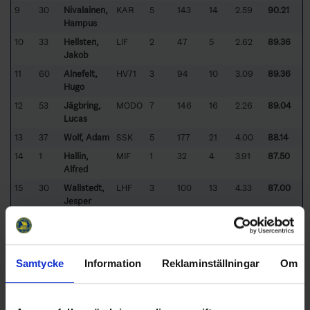
9
30
Nivalainen,
KAR
5
143
14
2.59
90.21
Hampus
10
33
Hellsten,
LIF
2
47
5
2.62
89.36
Jakob
11
60
Alnefelt,
HV71
3
94
10
3.09
89.36
Hugo
12
53
Jägbring,
MODO
7
146
16
2.26
89.04
Lucas
13
37
Wolf, Adam
SSK
5
177
21
4.00
88.14
14
1
Hallin,
MIF
1
32
4
3.91
87.50
Alfred
15
30
Wallstedt,
LHF
3
100
13
4.33
87.00
Jesper
16
35
Clang,
RBK
2
67
9
4.58
86.57
Calle
17
31
Ohlsson,
ÖHK
4
118
19
4.62
83.90
Samtycke
Information
Reklaminställningar
Om
Isac
18
40
Walldén,
MIF
1
29
5
5.25
82.76
Gustav