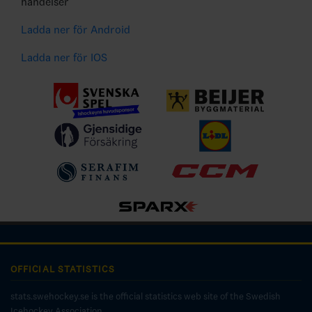
händelser
Ladda ner för Android
Ladda ner för IOS
OFFICIAL STATISTICS
stats.swehockey.se is the official statistics web site of the Swedish
Icehockey Association.