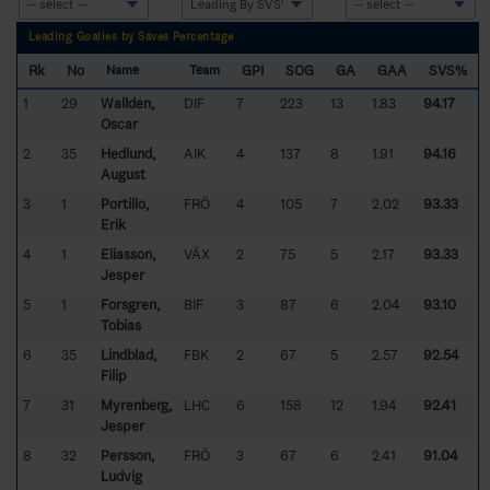
Leading Goalies by Saves Percentage
Rk
No
GPI
SOG
GA
GAA
SVS%
Name
Team
1
29
Walldén,
DIF
7
223
13
1.83
94.17
Oscar
2
35
Hedlund,
AIK
4
137
8
1.91
94.16
August
3
1
Portillo,
FRÖ
4
105
7
2.02
93.33
Erik
4
1
Eliasson,
VÄX
2
75
5
2.17
93.33
Jesper
5
1
Forsgren,
BIF
3
87
6
2.04
93.10
Tobias
6
35
Lindblad,
FBK
2
67
5
2.57
92.54
Filip
7
31
Myrenberg,
LHC
6
158
12
1.94
92.41
Jesper
8
32
Persson,
FRÖ
3
67
6
2.41
91.04
Ludvig