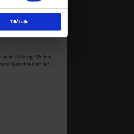
andahålla funktioner för
n information från din enhet
Tillåt alla
 tur kombinera informationen
deras tjänster.
m spelas i Sverige. Du kan
ja att få pushnotiser när