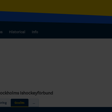
bs
Historical
Info
tockholms Ishockeyförbund
oring
Goalies
...