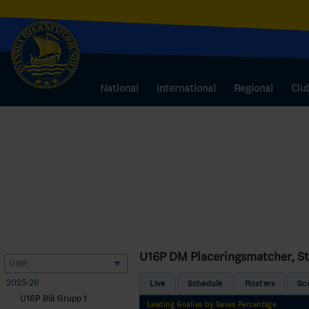
National
International
Regional
Clu
U16P DM Placeringsmatcher, S
2025-26
Live
Schedule
Rosters
Sc
U16P Blå Grupp 1
Leading Goalies by Saves Percentage