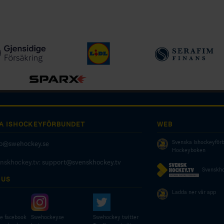
A ISHOCKEYFÖRBUNDET
WEB
Svenska Ishockeyför
fo@swehockey.se
Hockeyboken
enskhockey.tv:
support@svenskhockey.tv
Svenskho
 US
Ladda ner vår app
e facebook
Swehockeyse
Swehockey twitter