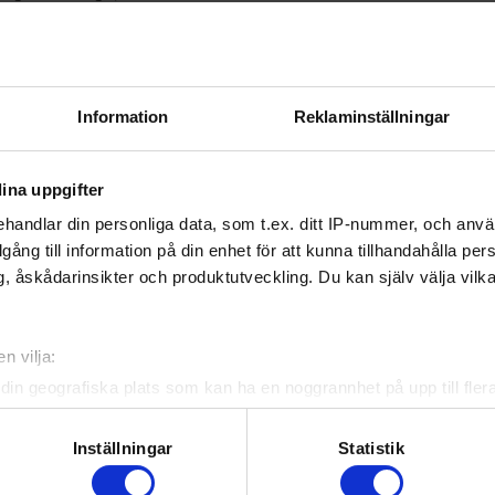
0% of their teams total game time will be included in the ranking. Please not
BRI
- Brinkens IF
FOC
- FOC Farsta IF
IFKÖ
- IFK Österåker Hockey
JÄR
- Järfälla HC
SDE
- SDE HF
SOL
- Sollentuna HC
Information
Reklaminställningar
VIG
- Viggbyholms IK
VISh
- Visby/Roma HK
ina uppgifter
handlar din personliga data, som t.ex. ditt IP-nummer, och anv
illgång till information på din enhet för att kunna tillhandahålla pe
, åskådarinsikter och produktutveckling. Du kan själv välja vilk
n vilja:
din geografiska plats som kan ha en noggrannhet på upp till fler
om att aktivt skanna den för specifika kännetecken (fingeravtryc
rsonliga uppgifter behandlas och ställ in dina preferenser i
deta
Inställningar
Statistik
ke när som helst från cookie-förklaringen.