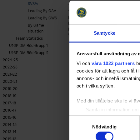
SVS%
Only goalies who particated more than 4
excluded in Leading Goalies.
Leading By GAA
BOO
- Boo HC
Leading By GWS
IFKT
- IFK Tumba IK
By Game
MÄH
- Mälarö Hockeyförening
situation
Samtycke
VHF
- Vallentuna Hockey
Team Statistics
U16P DM Röd Grupp 1
U16P DM Röd Grupp 2
Ansvarsfull användning av d
2024-25
Vi och
våra 1022 partners
be
2022-23
cookies för att lagra och få t
2021-22
annons- och innehållsmätning
2020-21
och i vilka syften.
2019-20
2018-19
Med din tillåtelse skulle vi äve
2017-18
Samla in information om 
2016-17
Identifiera din enhet gen
2015-16
Samtyckesval
2014-15
Ta reda på mer om hur dina pe
Nödvändig
2013-14
eller dra tillbaka ditt samtyc
2012-13