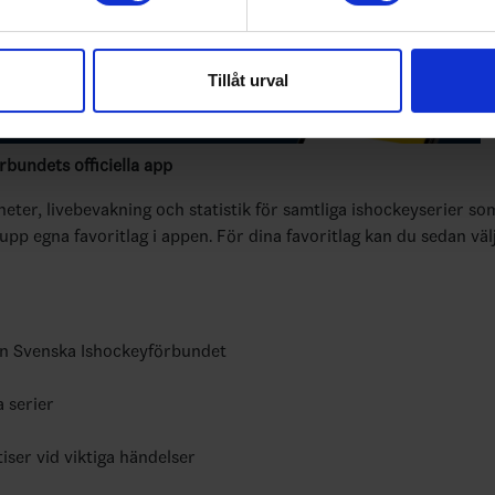
e för att anpassa innehållet och annonserna till användarna, tillh
vår trafik. Vi vidarebefordrar även sådana identifierare och anna
Tillåt urval
nnons- och analysföretag som vi samarbetar med. Dessa kan i sin
har tillhandahållit eller som de har samlat in när du har använt 
bundets officiella app
yheter, livebevakning och statistik för samtliga ishockeyserier so
 upp egna favoritlag i appen. För dina favoritlag kan du sedan väl
ån Svenska Ishockeyförbundet
a serier
tiser vid viktiga händelser