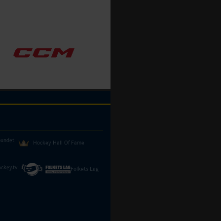
bundet
Hockey Hall Of Fame
ckey.tv
Folkets Lag