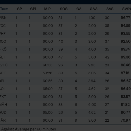
GP
GPI
MIP
SOG
GA
GAA
SVS
SVS
Team
VISh
1
1
60:00
31
1
1.00
30
96.77
FOC
1
1
60:00
37
2
2.00
35
94.59
VHF
1
1
60:00
31
2
2.00
29
93.55
BOO
1
1
60:00
40
3
3.00
37
92.50
IFKÖ
1
1
60:00
39
4
4.00
35
89.74
ÄLT
1
1
60:00
47
5
5.00
42
89.36
LVHC
1
1
60:56
26
3
2.95
23
88.46
SDE
1
1
59:26
39
5
5.05
34
87.18
BRI
1
1
60:56
30
4
3.94
26
86.67
SOL
1
1
65:00
37
5
4.62
32
86.49
IFKT
1
1
60:00
31
5
5.00
26
83.87
MÄH
1
1
60:00
33
6
6.00
27
81.82
HUD
1
1
65:00
26
5
4.62
21
80.77
JÄR
1
1
60:00
31
9
9.00
22
70.97
l
A
gainst
A
verage per 60 minutes