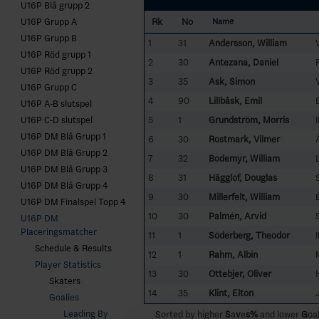
U16P Blå grupp 2
Rk
No
U16P Grupp A
Name
U16P Grupp B
1
31
Andersson, William
U16P Röd grupp 1
2
30
Antezana, Daniel
U16P Röd grupp 2
3
35
Ask, Simon
U16P Grupp C
4
90
Lillbåsk, Emil
U16P A-B slutspel
5
1
Grundström, Morris
U16P C-D slutspel
U16P DM Blå Grupp 1
6
30
Rostmark, Vilmer
U16P DM Blå Grupp 2
7
32
Bodemyr, William
U16P DM Blå Grupp 3
8
31
Hägglöf, Douglas
U16P DM Blå Grupp 4
9
30
Millerfelt, William
U16P DM Finalspel Topp 4
10
30
Palmén, Arvid
U16P DM
Placeringsmatcher
11
1
Söderberg, Theodor
Schedule & Results
12
1
Rahm, Albin
Player Statistics
13
30
Ottebjer, Oliver
Skaters
14
35
Klint, Elton
Goalies
Leading By
Sorted by higher
S
a
v
e
s%
and lower
G
oa