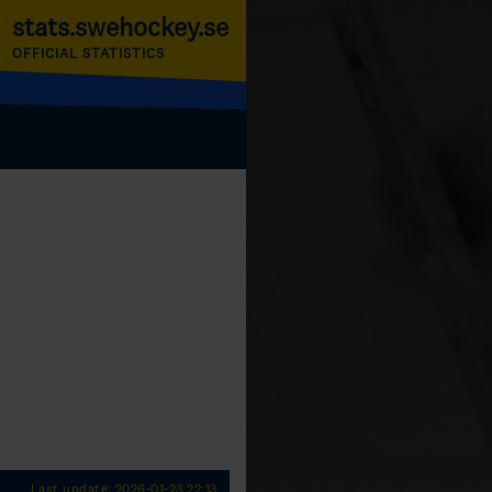
stats.swehockey.se
OFFICIAL STATISTICS
Last update: 2026-01-23 22:13