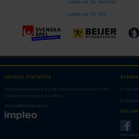
Ladda ner för Android
Ladda ner för IOS
OFFICIAL STATISTICS
SVENSK
stats.swehockey.se is the official statistics web site of the
E-mail:
in
Swedish Icehockey Association.
E-mail:sv
IN COOPERATION WITH:
FOLLOW
Swehockeys