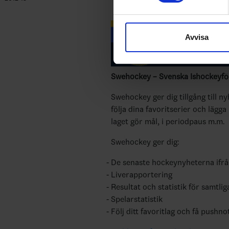
Vi använder enhetsidentifierar
sociala medier och analysera 
Avvisa
till de sociala medier och a
med annan information som du 
Swehockey – Svenska Ishockeyför
Swehockey ger dig tillgång till n
följa dina favoritserier och lägga
laget gör mål, i periodpaus m.m.
Swehockey ger dig:
De senaste hockeynyheterna ifr
Liverapportering
Resultat och statistik för samtlig
Spelarstatistik
Följ ditt favoritlag och få pushno