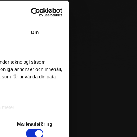
e that Game Winning Shots are
HUD
- Huddinge IK
LVHC
- Lidingö Vikings HC
SPÅ
- Spånga IS IK
Om
ÄLT
- Älta IF
änder teknologi såsom
rsonliga annonser och innehåll,
a som får använda din data
a meter
k)
ljsektionen
. Du kan ändra
Marknadsföring