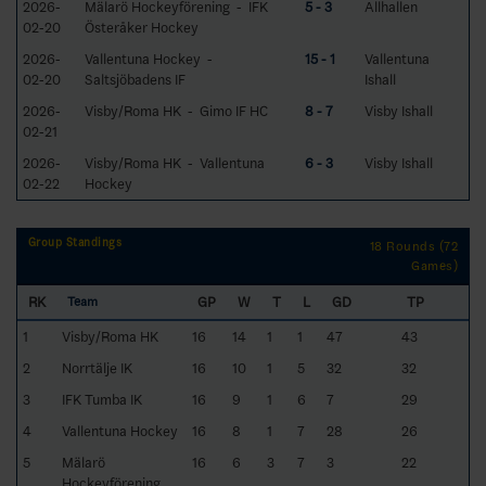
2026-
Mälarö Hockeyförening - IFK
5 - 3
Allhallen
02-20
Österåker Hockey
2026-
Vallentuna Hockey -
15 - 1
Vallentuna
02-20
Saltsjöbadens IF
Ishall
2026-
Visby/Roma HK - Gimo IF HC
8 - 7
Visby Ishall
02-21
2026-
Visby/Roma HK - Vallentuna
6 - 3
Visby Ishall
02-22
Hockey
Group Standings
18 Rounds (72
Games)
RK
GP
W
T
L
GD
TP
Team
1
Visby/Roma HK
16
14
1
1
47
43
2
Norrtälje IK
16
10
1
5
32
32
3
IFK Tumba IK
16
9
1
6
7
29
4
Vallentuna Hockey
16
8
1
7
28
26
5
Mälarö
16
6
3
7
3
22
Hockeyförening