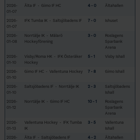
2026-
Älta IF - Gimo IF HC
4 - 0
Ältahallen
01-07
2026-
IFK Tumba IK - Saltsjöbadens IF
7 - 0
Ishuset
01-07
2026-
Norrtälje IK - Mälarö
3 - 0
Roslagens
01-08
Hockeyförening
Sparbank
Arena
2026-
Visby/Roma HK - IFK Österåker
5 - 1
Visby Ishall
01-10
Hockey
2026-
Gimo IF HC - Vallentuna Hockey
7 - 8
Gimo Ishall
01-10
2026-
Saltsjöbadens IF - Norrtälje IK
2 - 3
Saltsjöbadens
01-10
Ishall
2026-
Norrtälje IK - Gimo IF HC
10 - 1
Roslagens
01-12
Sparbank
Arena
2026-
Vallentuna Hockey - IFK Tumba
3 - 5
Vallentuna
01-13
IK
Ishall
2026-
Älta IF - Saltsjöbadens IF
4 - 2
Ältahallen