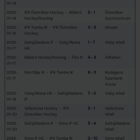
01-14
2026-
IFK Österåker Hockey - Mälarö
5 - 1
Österåker
01-14
Hockeyförening
Sportcentrum
2026-
IFK Tumba IK - IFK Österåker
0 - 5
Ishuset
01-16
Hockey
2026-
Saltsjöbadens IF - Visby/Roma
1 - 7
Visby Ishall
01-17
HK
2026-
Mälarö Hockeyförening - Älta IF
4 - 3
Allhallen
01-17
2026-
Norrtälje IK - IFK Tumba IK
6 - 3
Roslagens
01-17
Sparbank
Arena
2026-
Visby/Roma HK - Saltsjöbadens
7 - 3
Visby Ishall
01-18
IF
2026-
Vallentuna Hockey - IFK
5 - 1
Vallentuna
01-20
Österåker Hockey
Ishall
2026-
Saltsjöbadens IF - Gimo IF HC
5 - 4
Saltsjöbadens
01-20
Ishall
2026-
Gimo IF HC - IFK Tumba IK
3 - 10
Gimo Ishall