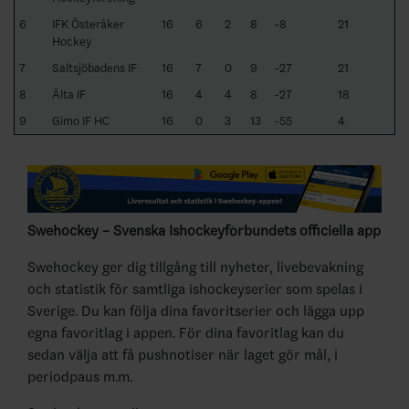
6
IFK Österåker
16
6
2
8
-8
21
Hockey
7
Saltsjöbadens IF
16
7
0
9
-27
21
8
Älta IF
16
4
4
8
-27
18
9
Gimo IF HC
16
0
3
13
-55
4
Swehockey – Svenska Ishockeyförbundets officiella app
Swehockey ger dig tillgång till nyheter, livebevakning
och statistik för samtliga ishockeyserier som spelas i
Sverige. Du kan följa dina favoritserier och lägga upp
egna favoritlag i appen. För dina favoritlag kan du
sedan välja att få pushnotiser när laget gör mål, i
periodpaus m.m.