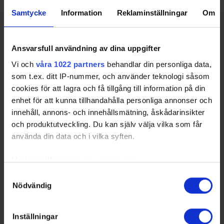
2026-
Visby/Roma HK - IFK Tumba IK
1 - 4
Ishuset
Samtycke
Information
Reklaminställningar
Om
01-31
2026-
Gimo IF HC - Mälarö
4 - 11
Gimo Ishall
01-31
Hockeyförening
Ansvarsfull användning av dina uppgifter
2026-
IFK Tumba IK - Visby/Roma HK
4 - 5
Ishuset
Vi och
våra 1022 partners
behandlar din personliga data,
02-01
som t.ex. ditt IP-nummer, och använder teknologi såsom
2026-
Gimo IF HC - Saltsjöbadens IF
3 - 5
Gimo Ishall
cookies för att lagra och få tillgång till information på din
02-01
enhet för att kunna tillhandahålla personliga annonser och
2026-
Älta IF - Vallentuna Hockey
1 - 2
Ältahallen
innehåll, annons- och innehållsmätning, åskådarinsikter
02-01
och produktutveckling. Du kan själv välja vilka som får
2026-
Norrtälje IK - Älta IF
8 - 2
Roslagens
använda din data och i vilka syften.
02-03
Sparbank
Arena
Med din tillåtelse skulle vi även vilja:
2026-
Vallentuna Hockey - Mälarö
5 - 1
Vallentuna
02-05
Hockeyförening
Ishall
Samla in information om din geografiska plats som
Samtyckesval
Nödvändig
2026-
Mälarö Hockeyförening -
3 - 6
Allhallen
kan ha en noggrannhet på upp till flera meter
02-07
Visby/Roma HK
Identifiera din enhet genom att aktivt skanna den för
2026-
IFK Tumba IK - Norrtälje IK
7 - 2
Ishuset
specifika kännetecken (fingeravtryck)
Inställningar
02-07
Ta reda på mer om hur dina personliga uppgifter