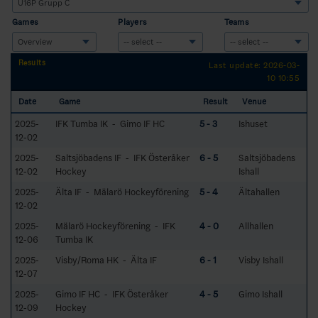
Games
Players
Teams
Results
Last update: 2026-03-
10 10:55
Date
Game
Result
Venue
2025-
IFK Tumba IK - Gimo IF HC
5 - 3
Ishuset
12-02
2025-
Saltsjöbadens IF - IFK Österåker
6 - 5
Saltsjöbadens
12-02
Hockey
Ishall
2025-
Älta IF - Mälarö Hockeyförening
5 - 4
Ältahallen
12-02
2025-
Mälarö Hockeyförening - IFK
4 - 0
Allhallen
12-06
Tumba IK
2025-
Visby/Roma HK - Älta IF
6 - 1
Visby Ishall
12-07
2025-
Gimo IF HC - IFK Österåker
4 - 5
Gimo Ishall
12-09
Hockey