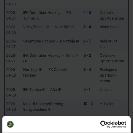
01-23
2026-
IFK Österåker Hockey - IFK
4 - 5
Österåker
01-24
Tumba IK
Sportcentrum
2026-
Visby/Roma HK - Norrtälje IK
3 - 4
Visby Ishall
01-25
2026-
Vallentuna Hockey - Norrtälje IK
2 - 7
Vallentuna
01-27
Ishall
2026-
IFK Österåker Hockey - Gimo IF
8 - 2
Österåker
01-27
HC
Sportcentrum
2026-
Norrtälje IK - IFK Österåker
3 - 4
Roslagens
01-28
Hockey
Sparbank
Arena
2026-
IFK Tumba IK - Älta IF
5 - 1
Ishuset
01-28
2026-
Mälarö Hockeyförening -
10 - 2
Allhallen
01-30
Saltsjöbadens IF
2026-
Norrtälje IK - Vallentuna Hockey
5 - 1
Roslagens
01-30
Sparbank
Arena