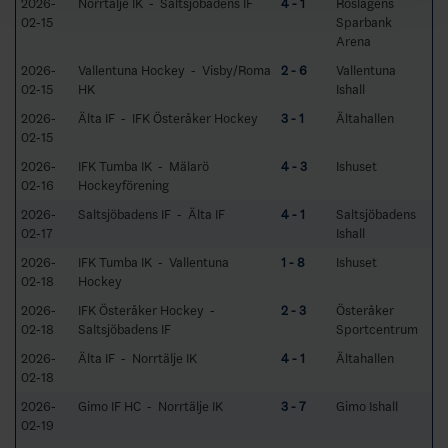
2026-
Norrtälje IK - Saltsjöbadens IF
4 - 1
Roslagens
02-15
Sparbank
Arena
2026-
Vallentuna Hockey - Visby/Roma
2 - 6
Vallentuna
02-15
HK
Ishall
2026-
Älta IF - IFK Österåker Hockey
3 - 1
Ältahallen
02-15
2026-
IFK Tumba IK - Mälarö
4 - 3
Ishuset
02-16
Hockeyförening
2026-
Saltsjöbadens IF - Älta IF
4 - 1
Saltsjöbadens
02-17
Ishall
2026-
IFK Tumba IK - Vallentuna
1 - 8
Ishuset
02-18
Hockey
2026-
IFK Österåker Hockey -
2 - 3
Österåker
02-18
Saltsjöbadens IF
Sportcentrum
2026-
Älta IF - Norrtälje IK
4 - 1
Ältahallen
02-18
2026-
Gimo IF HC - Norrtälje IK
3 - 7
Gimo Ishall
02-19