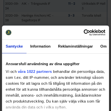
2020-09-
AIK - Trångsunds IF
11 - 2
Ulriksdals IP Hall
24
3
2020-09-
Haninge Anchors HC -
3 - 3
Torvalla Ishall
26
Segeltorps IF
2020-09-
Trångsunds IF - Haninge
4 - 4
Stortorpshallen
27
Anchors HC
2020-09-
Viggbyholms IK - AIK
0 - 11
Jägholmshallen
29
Samtycke
Information
Reklaminställningar
Om
Group Standings
5 Rounds (10
Games)
Ansvarsfull användning av dina uppgifter
RK
GP
W
T
L
GD
TP
Team
Vi och
våra 1022 partners
behandlar din personliga data,
som t.ex. ditt IP-nummer, och använder teknologi såsom
1
AIK
4
4
0
0
37
12
cookies för att lagra och få tillgång till information på din
2
Trångsunds IF
4
2
1
1
1
7
enhet för att kunna tillhandahålla personliga annonser och
3
Haninge Anchors
4
1
2
1
3
5
innehåll, annons- och innehållsmätning, åskådarinsikter
HC
och produktutveckling. Du kan själv välja vilka som får
4
Viggbyholms IK
4
1
0
3
-25
3
använda din data och i vilka syften.