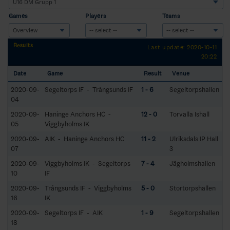
Games
Players
Teams
Results
Last update: 2020-10-11
20:22
Date
Game
Result
Venue
2020-09-
Segeltorps IF - Trångsunds IF
1 - 6
Segeltorpshallen
04
2020-09-
Haninge Anchors HC -
12 - 0
Torvalla Ishall
05
Viggbyholms IK
2020-09-
AIK - Haninge Anchors HC
11 - 2
Ulriksdals IP Hall
07
3
2020-09-
Viggbyholms IK - Segeltorps
7 - 4
Jägholmshallen
10
IF
2020-09-
Trångsunds IF - Viggbyholms
5 - 0
Stortorpshallen
16
IK
2020-09-
Segeltorps IF - AIK
1 - 9
Segeltorpshallen
18