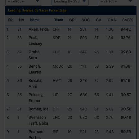
Leading Goalies by Saves Percentage
Rk
No
GPI
SOG
GA
GAA
SVS%
Name
Team
1
31
Axell, Frida
LHF
14
251
14
1.00
94.42
2
33
Post,
SDE
21
593
37
1.84
93.76
Lindsey
3
52
Grahn,
LHF
18
347
25
1.38
92.80
Sara
4
35
Bench,
MoDo
26
714
58
2.29
91.88
Lauren
5
36
Keisala,
HV71
26
846
72
2.92
91.49
Anni
6
35
Polusny,
LIF
27
689
65
2.41
90.57
Emma
7
31
Boman, Ida
DIF
25
540
51
2.07
90.56
8
1
Svensson
LHC
23
630
60
2.76
90.48
Träff, Ebba
9
1
Pearson
BIF
10
221
23
2.48
89.59
Porter,