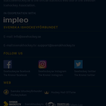
stats.swehockey.se is the official statistics web site of the Swedish
Icehockey Association.
IN COOPERATION WITH:
SVENSKA ISHOCKEYFÖRBUNDET
E-mail:
info@swehockey.se
E-mail:svenskhockey.tv:
support@svenskhockey.tv
FOLLOW US
Swehockeyse facebook
Swehockeyse Instagram
Swehockey twitter
Tre Kronor facebook
Tre Kronor instagram
Tre Kronor twitter
WEB
Svenska Ishockeyförbundet
Hockey Hall Of Fame
Hockeyboken
Svenskhockey.tv
Folkets Lag