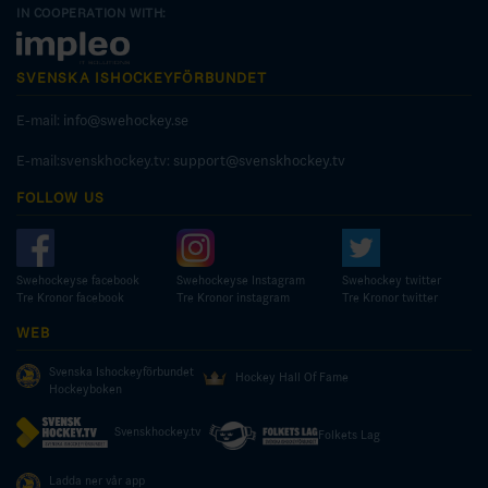
IN COOPERATION WITH:
SVENSKA ISHOCKEYFÖRBUNDET
E-mail:
info@swehockey.se
E-mail:svenskhockey.tv:
support@svenskhockey.tv
FOLLOW US
Swehockeyse facebook
Swehockeyse Instagram
Swehockey twitter
Tre Kronor facebook
Tre Kronor instagram
Tre Kronor twitter
WEB
Svenska Ishockeyförbundet
Hockey Hall Of Fame
Hockeyboken
Svenskhockey.tv
Folkets Lag
Ladda ner vår app