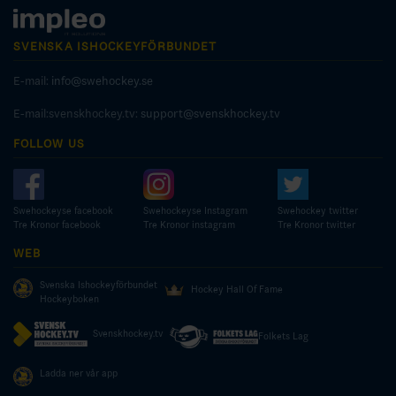
SVENSKA ISHOCKEYFÖRBUNDET
E-mail:
info@swehockey.se
E-mail:svenskhockey.tv:
support@svenskhockey.tv
FOLLOW US
Swehockeyse facebook
Swehockeyse Instagram
Swehockey twitter
Tre Kronor facebook
Tre Kronor instagram
Tre Kronor twitter
WEB
Svenska Ishockeyförbundet
Hockey Hall Of Fame
Hockeyboken
Svenskhockey.tv
Folkets Lag
Ladda ner vår app