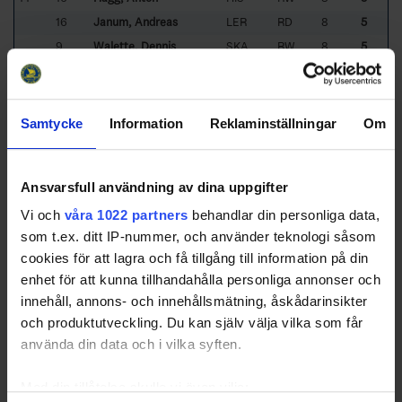
16
Janum, Andreas
LER
RD
8
5
9
Walette, Dennis
SKA
RW
8
5
17
17
Bergsman, Gabriel
LER
RW
9
5
18
72
Öberg, Mathias
THC
LW
10
5
19
6
Lövgren, Calle
SKA
LW
8
4
Samtycke
Information
Reklaminställningar
Om
20
16
Arvidsson, Felix
SKA
RD
9
4
88
Hagberg, Arvid
THC
CE
9
4
Ansvarsfull användning av dina uppgifter
8
Lindberg, Jonathan
UHC
RD
9
4
Vi och
våra 1022 partners
behandlar din personliga data,
23
33
Albertsson, Rasmus
THC
LD
10
4
som t.ex. ditt IP-nummer, och använder teknologi såsom
55
Johansson, André
UHC
LD
10
4
cookies för att lagra och få tillgång till information på din
17
Johansson, Felix
SKA
LD
10
4
enhet för att kunna tillhandahålla personliga annonser och
Sorted by higher
G
oals, and lower
G
ames
P
layed.
innehåll, annons- och innehållsmätning, åskådarinsikter
HIS
- Hisingens IK
LER
- Lerums BK
och produktutveckling. Du kan själv välja vilka som får
SKA
- Skara IK
TID
- Tidaholms HF
använda din data och i vilka syften.
THC
- Trollhättans HC
UHC
- Uddevalla HC
Med din tillåtelse skulle vi även vilja: