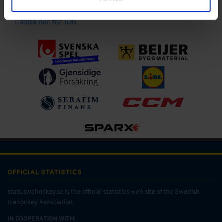
Ladda ner för Android
Ladda ner för IOS
OFFICIAL STATISTICS
stats.swehockey.se is the official statistics web site of the Swedish
Icehockey Association.
IN COOPERATION WITH: