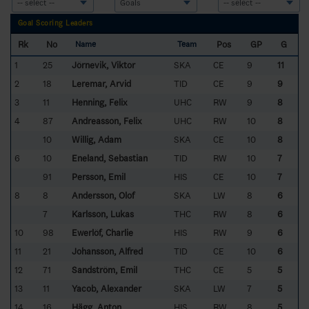
Goal Scoring Leaders
Rk
No
Pos
GP
G
Name
Team
1
25
Jörnevik, Viktor
SKA
CE
9
11
2
18
Leremar, Arvid
TID
CE
9
9
3
11
Henning, Felix
UHC
RW
9
8
4
87
Andreasson, Felix
UHC
RW
10
8
10
Willig, Adam
SKA
CE
10
8
6
10
Eneland, Sebastian
TID
RW
10
7
91
Persson, Emil
HIS
CE
10
7
8
8
Andersson, Olof
SKA
LW
8
6
7
Karlsson, Lukas
THC
RW
8
6
10
98
Ewerlöf, Charlie
HIS
RW
9
6
11
21
Johansson, Alfred
TID
CE
10
6
12
71
Sandström, Emil
THC
CE
5
5
13
11
Yacob, Alexander
SKA
LW
7
5
14
16
Hägg, Anton
HIS
RW
8
5