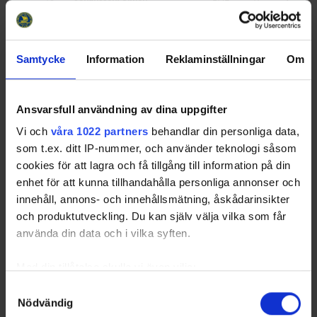
16
65
Selinder, Kevin
ENK
15
4
17
12
Engström, Robin
VIG
4
3
18
18
Lindholm, Jens
ENK
7
3
Samtycke
Information
Reklaminställningar
Om
19
16
Renefalk, Oskar
BÅL
15
3
20
34
Grandin, Emil
AIS
6
2
Ansvarsfull användning av dina uppgifter
21
28
Jeverin, Patrik
VIG
7
2
24
Malmberg, Glenn
IFK
7
2
Vi och
våra 1022 partners
behandlar din personliga data,
som t.ex. ditt IP-nummer, och använder teknologi såsom
23
67
Ingberg, William
VIG
9
2
cookies för att lagra och få tillgång till information på din
24
16
Yrjas, Alfred
VIG
12
2
enhet för att kunna tillhandahålla personliga annonser och
25
6
Boman Zackaroff, Hampus
AIS
2
1
innehåll, annons- och innehållsmätning, åskådarinsikter
Sorted by higher
G
oals, and lower
G
ames
P
layed.
och produktutveckling. Du kan själv välja vilka som får
använda din data och i vilka syften.
Defensemen Assist Leaders
Med din tillåtelse skulle vi även vilja:
Rk
No
GP
A
Name
Team
Samla in information om din geografiska plats som
Samtyckesval
1
93
Lindås, Markus
AIS
8
16
Nödvändig
kan ha en noggrannhet på upp till flera meter
2
50
Eriksson, Linus
AIS
14
14