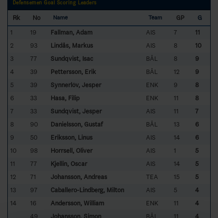
Defensemen Goal Scoring Leaders
Rk
No
GP
G
Name
Team
1
19
Fallman, Adam
AIS
7
11
2
93
Lindås, Markus
AIS
8
10
3
77
Sundqvist, Isac
BÅL
8
9
4
39
Pettersson, Erik
BÅL
12
9
5
39
Synnerlöv, Jesper
ENK
9
8
6
33
Hasa, Filip
ENK
11
8
7
33
Sundqvist, Jesper
AIS
11
7
8
90
Danielsson, Gustaf
BÅL
13
6
9
50
Eriksson, Linus
AIS
14
6
10
98
Horrsell, Oliver
AIS
1
5
11
77
Kjellin, Oscar
AIS
14
5
12
71
Johansson, Andreas
TEA
15
5
13
97
Caballero-Lindberg, Milton
AIS
5
4
14
16
Andersson, William
ENK
11
4
49
Johansson, Simon
BÅL
11
4