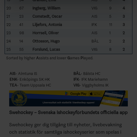
20
67
Ingberg, William
VIG
9
4
21
23
Comstedt, Oscar
AIS
5
3
22
41
Liljefors, Antonia
IFK
11
3
23
98
Horrsell, Oliver
AIS
1
2
24
14
Ottosson, Hugo
BÅL
2
2
25
55
Forslund, Lucas
VIG
8
2
Sorted by higher
A
ssists and lower
G
ames
P
layed.
AIS
- Almtuna IS
BÅL
- Bålsta HC
ENK
- Enköpings SK HK
IFK
- IFK Mariehamn
TEA
- Team Uppsala HC
VIG
- Viggbyholms IK
Swehockey – Svenska Ishockeyförbundets officiella app
Swehockey ger dig tillgång till nyheter, livebevakning
och statistik för samtliga ishockeyserier som spelas i