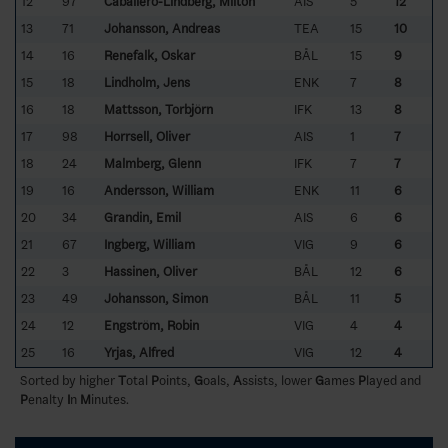
12
97
Caballero-Lindberg, Milton
AIS
5
12
13
71
Johansson, Andreas
TEA
15
10
14
16
Renefalk, Oskar
BÅL
15
9
15
18
Lindholm, Jens
ENK
7
8
16
18
Mattsson, Torbjörn
IFK
13
8
17
98
Horrsell, Oliver
AIS
1
7
18
24
Malmberg, Glenn
IFK
7
7
19
16
Andersson, William
ENK
11
6
20
34
Grandin, Emil
AIS
6
6
21
67
Ingberg, William
VIG
9
6
22
3
Hassinen, Oliver
BÅL
12
6
23
49
Johansson, Simon
BÅL
11
5
24
12
Engström, Robin
VIG
4
4
25
16
Yrjas, Alfred
VIG
12
4
Sorted by higher
T
otal
P
oints,
G
oals,
A
ssists, lower
G
ames
P
layed and
P
enalty
I
n
M
inutes.