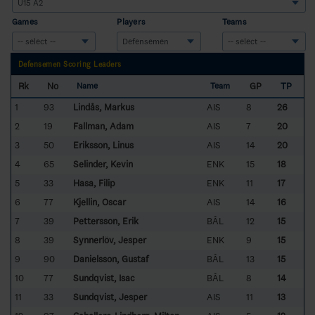
Games
Players
Teams
Defensemen Scoring Leaders
Rk
No
GP
TP
Name
Team
1
93
Lindås, Markus
AIS
8
26
2
19
Fallman, Adam
AIS
7
20
3
50
Eriksson, Linus
AIS
14
20
4
65
Selinder, Kevin
ENK
15
18
5
33
Hasa, Filip
ENK
11
17
6
77
Kjellin, Oscar
AIS
14
16
7
39
Pettersson, Erik
BÅL
12
15
8
39
Synnerlöv, Jesper
ENK
9
15
9
90
Danielsson, Gustaf
BÅL
13
15
10
77
Sundqvist, Isac
BÅL
8
14
11
33
Sundqvist, Jesper
AIS
11
13