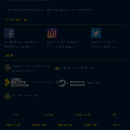
E-mail:svenskhockey.tv:
support@svenskhockey.tv
FOLLOW US
Swehockeyse facebook
Swehockeyse Instagram
Swehockey twitter
Tre Kronor facebook
Tre Kronor instagram
Tre Kronor twitter
WEB
Svenska Ishockeyförbundet
Hockey Hall Of Fame
Hockeyboken
Svenskhockey.tv
Folkets Lag
Ladda ner vår app
Hem
National
International
Info
© COPYRIGHT SWEDISH ICE HOCKEY ASSOCIATION
Region Syd
Region Väst
Region Öst
Region Norr
Clubs