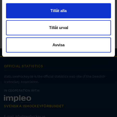
för sociala medier och analysera vår trafik. Vi
vidarebefordrar även sådana identifierare och annan
Tillåt alla
information från din enhet till de sociala medier och
annons- och analysföretag som vi samarbetar med.
Dessa kan i sin tur kombinera informationen med annan
Tillåt urval
information som du har tillhandahållit eller som de har
samlat in när du har använt deras tjänster.
Avvisa
OFFICIAL STATISTICS
stats.swehockey.se is the official statistics web site of the Swedish
Icehockey Association.
IN COOPERATION WITH:
SVENSKA ISHOCKEYFÖRBUNDET
E-mail:
info@swehockey.se