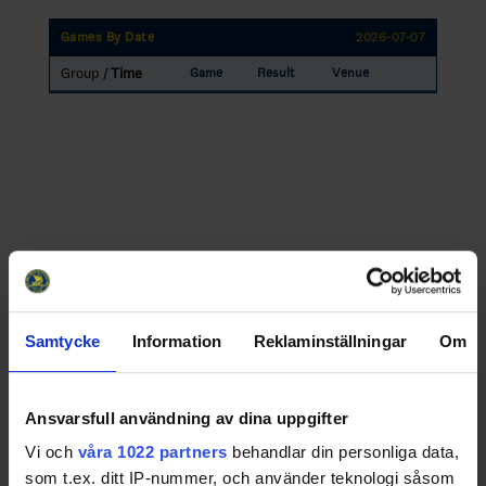
Games By Date
2026-07-07
Group
Time
Game
Result
Venue
/
Samtycke
Information
Reklaminställningar
Om
Swehockey – Svenska Ishockeyförbundets officiella app
Ansvarsfull användning av dina uppgifter
Vi och
våra 1022 partners
behandlar din personliga data,
Swehockey ger dig tillgång till nyheter, livebevakning
som t.ex. ditt IP-nummer, och använder teknologi såsom
och statistik för samtliga ishockeyserier som spelas i