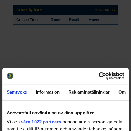
Games By Date
2026-06-03
Group
Time
Game
Result
Venue
/
Samtycke
Information
Reklaminställningar
Om
Swehockey – Svenska Ishockeyförbundets officiella app
Ansvarsfull användning av dina uppgifter
Vi och
våra 1022 partners
behandlar din personliga data,
Swehockey ger dig tillgång till nyheter, livebevakning
som t.ex. ditt IP-nummer, och använder teknologi såsom
och statistik för samtliga ishockeyserier som spelas i