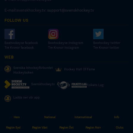
E-mail:svenskhockey.tv:
support@svenskhockey.tv
FOLLOW US
Swehockeyse facebook
Swehockeyse Instagram
Swehockey twitter
Tre Kronor facebook
Tre Kronor instagram
Tre Kronor twitter
WEB
Svenska Ishockeyförbundet
Hockey Hall Of Fame
Hockeyboken
Svenskhockey.tv
Folkets Lag
Ladda ner vår app
Hem
National
International
Info
© COPYRIGHT SWEDISH ICE HOCKEY ASSOCIATION
Region Syd
Region Väst
Region Öst
Region Norr
Clubs