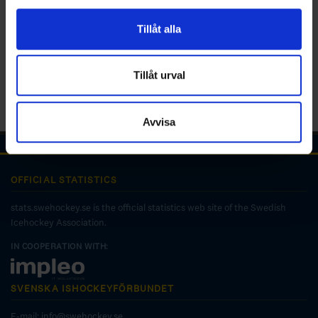
för sociala medier och analysera vår trafik. Vi
vidarebefordrar även sådana identifierare och annan
Tillåt alla
information från din enhet till de sociala medier och
annons- och analysföretag som vi samarbetar med.
Dessa kan i sin tur kombinera informationen med annan
Tillåt urval
information som du har tillhandahållit eller som de har
samlat in när du har använt deras tjänster.
Avvisa
OFFICIAL STATISTICS
stats.swehockey.se is the official statistics web site of the Swedish
Icehockey Association.
IN COOPERATION WITH:
SVENSKA ISHOCKEYFÖRBUNDET
E-mail:
info@swehockey.se