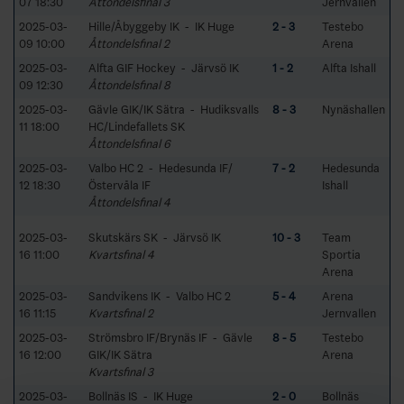
07 18:30
Åttondelsfinal 3
Jernvallen
2025-03-
Hille/Åbyggeby IK - IK Huge
2 - 3
Testebo
09 10:00
Åttondelsfinal 2
Arena
2025-03-
Alfta GIF Hockey - Järvsö IK
1 - 2
Alfta Ishall
09 12:30
Åttondelsfinal 8
2025-03-
Gävle GIK/IK Sätra - Hudiksvalls
8 - 3
Nynäshallen
11 18:00
HC/Lindefallets SK
Åttondelsfinal 6
2025-03-
Valbo HC 2 - Hedesunda IF/
7 - 2
Hedesunda
12 18:30
Östervåla IF
Ishall
Åttondelsfinal 4
2025-03-
Skutskärs SK - Järvsö IK
10 - 3
Team
16 11:00
Kvartsfinal 4
Sportia
Arena
2025-03-
Sandvikens IK - Valbo HC 2
5 - 4
Arena
16 11:15
Kvartsfinal 2
Jernvallen
2025-03-
Strömsbro IF/Brynäs IF - Gävle
8 - 5
Testebo
16 12:00
GIK/IK Sätra
Arena
Kvartsfinal 3
2025-03-
Bollnäs IS - IK Huge
2 - 0
Bollnäs