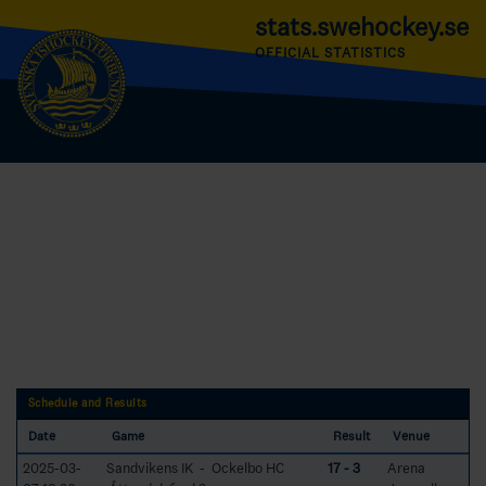
stats.swehockey.se
OFFICIAL STATISTICS
Schedule and Results
Date
Game
Result
Venue
2025-03-
Sandvikens IK - Ockelbo HC
17 - 3
Arena