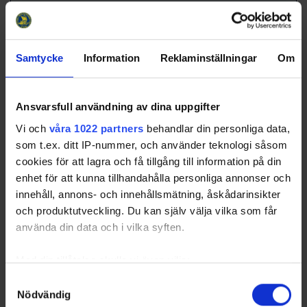
16 13:30
Kvartsfinal 1
Ishall
2025-03-
Bollnäs IS - Sandvikens IK
9 - 2
Bollnäs
23 13:30
Semifinal 1
Ishall
Samtycke
Information
Reklaminställningar
Om
2025-03-
Strömsbro IF/Brynäs IF -
3 - 0
Monitor
23 11:30
Skutskärs SK
ERP Arena
Semifinal 2
Ansvarsfull användning av dina uppgifter
2025-03-
Skutskärs SK - Sandvikens IK
8 - 3
Team
Vi och
våra 1022 partners
behandlar din personliga data,
29 11:00
Tredje Pris
Sportia
Arena
som t.ex. ditt IP-nummer, och använder teknologi såsom
cookies för att lagra och få tillgång till information på din
2025-03-
Bollnäs IS - Strömsbro IF/Brynäs
2 - 4
Monitor
30 09:30
IF
ERP Arena
enhet för att kunna tillhandahålla personliga annonser och
Final
innehåll, annons- och innehållsmätning, åskådarinsikter
och produktutveckling. Du kan själv välja vilka som får
använda din data och i vilka syften.
Swehockey – Svenska Ishockeyförbundets officiella app
Med din tillåtelse skulle vi även vilja:
Samla in information om din geografiska plats som
Samtyckesval
Swehockey ger dig tillgång till nyheter, livebevakning
Nödvändig
kan ha en noggrannhet på upp till flera meter
och statistik för samtliga ishockeyserier som spelas i