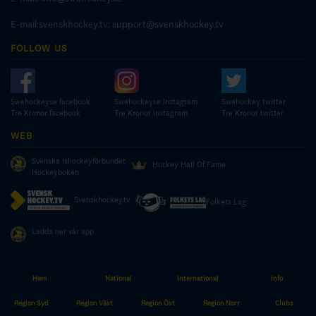
E-mail:svenskhockey.tv:
support@svenskhockey.tv
FOLLOW US
Swehockeyse facebook
Swehockeyse Instagram
Swehockey twitter
Tre Kronor facebook
Tre Kronor instagram
Tre Kronor twitter
WEB
Svenska Ishockeyförbundet
Hockey Hall Of Fame
Hockeyboken
Svenskhockey.tv
Folkets Lag
Ladda ner vår app
Hem
National
International
Info
© COPYRIGHT SWEDISH ICE HOCKEY ASSOCIATION
Region Syd
Region Väst
Region Öst
Region Norr
Clubs