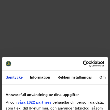
Samtycke
Information
Reklaminställningar
Om
Swehockey – Svenska Ishockeyförbundets officiella app
Ansvarsfull användning av dina uppgifter
Vi och
våra 1022 partners
behandlar din personliga data,
Swehockey ger dig tillgång till nyheter, livebevakning
som t.ex. ditt IP-nummer, och använder teknologi såsom
och statistik för samtliga ishockeyserier som spelas i