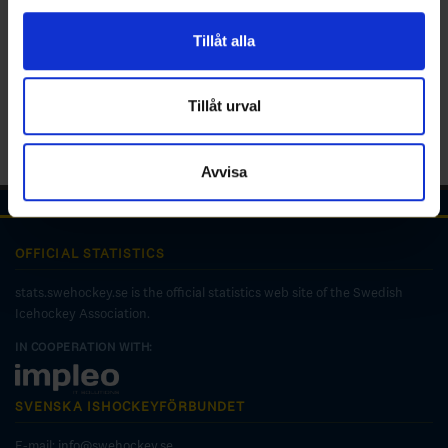
för sociala medier och analysera vår trafik. Vi
vidarebefordrar även sådana identifierare och annan
Tillåt alla
information från din enhet till de sociala medier och
annons- och analysföretag som vi samarbetar med.
Dessa kan i sin tur kombinera informationen med annan
Tillåt urval
information som du har tillhandahållit eller som de har
samlat in när du har använt deras tjänster.
Avvisa
OFFICIAL STATISTICS
stats.swehockey.se is the official statistics web site of the Swedish
Icehockey Association.
IN COOPERATION WITH:
SVENSKA ISHOCKEYFÖRBUNDET
E-mail:
info@swehockey.se