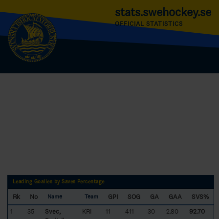
stats.swehockey.se
OFFICIAL STATISTICS
Leading Goalies by Saves Percentage
Rk
No
GPI
SOG
GA
GAA
SVS%
Name
Team
1
35
Svec,
KRI
11
411
30
2.80
92.70