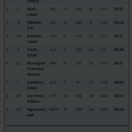
Dmitrij
2
1
Björk,
HEL
10
242
19
1.90
92.15
Laban
3
35
Fjällman,
LIM
12
389
31
2.63
92.03
Eric
4
28
Bohman,
JON
9
234
23
2.77
90.17
Jakob
5
31
Fredh,
ALV
8
226
24
3.14
89.38
Edwin
6
22
Rosengren
KRIF
11
367
39
3.67
89.37
Svensson,
Rasmus
7
1
Sundbom,
ALV
7
181
20
3.08
88.95
Oskar
8
30
Von Porat,
NYB
10
378
45
4.48
88.10
William
9
30
Ingvarsson,
MÖR
12
368
44
3.86
88.04
Isak