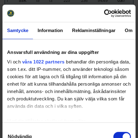
1
SSK
15
13
223
236
94.49
0.87
2
MIF
15
22
339
361
93.91
1.47
3
RBK
15
32
502
534
94.01
2.12
4
TRO
15
50
427
477
89.52
3.31
Samtycke
Information
Reklaminställningar
Om
5
TEA
15
60
462
522
88.51
3.99
6
HAN
15
62
524
586
89.42
4.12
239
2477
2716
91.20
2.65
Totals
Ansvarsfull användning av dina uppgifter
40
413
453
91.64
2.65
Average
Vi och
våra 1022 partners
behandlar din personliga data,
som t.ex. ditt IP-nummer, och använder teknologi såsom
Sorted by lower
G
oal
A
gainst
A
verage per 60 minutes and higher
S
a
v
e
s
%
cookies för att lagra och få tillgång till information på din
HAN
- Haninge Anchors HC
MIF
- IF Malmö Redhawks
enhet för att kunna tillhandahålla personliga annonser och
TRO
- IF Troja-Ljungby
RBK
- Rögle BK
innehåll, annons- och innehållsmätning, åskådarinsikter
SSK
- Södertälje SK
TEA
- Team Uppsala HC
och produktutveckling. Du kan själv välja vilka som får
använda din data och i vilka syften.
Med din tillåtelse skulle vi även vilja:
Swehockey – Svenska Ishockeyförbundets officiella app
Samla in information om din geografiska plats som
Samtyckesval
Swehockey ger dig tillgång till nyheter, livebevakning
Nödvändig
kan ha en noggrannhet på upp till flera meter