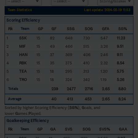
Team Statistics
Last update: 2024-02-19 11:53
Scoring Efficiency
Rk
GP
GF
SSG
SOG
GFA
SG%
Team
1
SSK
15
82
648
730
5.47
11.23
2
MIF
15
49
466
515
3.26
9.51
3
HAN
15
37
369
406
2.46
9.11
4
RBK
15
35
375
410
2.32
8.54
5
TEA
15
18
295
313
1.20
5.75
6
TRO
15
18
324
342
1.19
5.26
239
2477
2716
2.65
8.80
Totals
40
413
453
2.65
8.24
Average
Sorted by higher Scoring Efficiency (
SG%
),
G
oals, and
lower
G
ames
P
layed.
Goalkeeping Efficiency
Rk
GP
GA
SVS
SOG
SVS%
GAA
Team