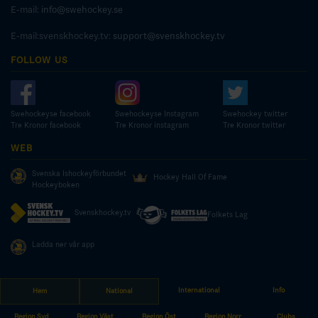
E-mail:
info@swehockey.se
E-mail:svenskhockey.tv:
support@svenskhockey.tv
FOLLOW US
Swehockeyse facebook
Swehockeyse Instagram
Swehockey twitter
Tre Kronor facebook
Tre Kronor instagram
Tre Kronor twitter
WEB
Svenska Ishockeyförbundet
Hockey Hall Of Fame
Hockeyboken
Svenskhockey.tv
Folkets Lag
Ladda ner vår app
International
Info
Hem
National
© COPYRIGHT SWEDISH ICE HOCKEY ASSOCIATION
Region Syd
Region Väst
Region Öst
Region Norr
Clubs