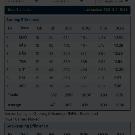
Team Statistics
Last update: 2021-11-21 15:58
Scoring Efficiency
Rk
GP
GF
SSG
SOG
GFA
SG%
Team
1
MJÖ
12
66
417
483
5.49
13.66
2
VÄS
12
62
405
467
5.13
13.28
3
NÄS
12
48
329
377
3.95
12.73
4
TRA
12
46
339
385
3.81
11.95
5
NIT
12
44
380
424
3.63
10.38
6
DAL
12
38
359
397
3.17
9.57
7
SKÖ
12
28
324
352
2.31
7.95
332
2553
2885
3.93
11.51
Totals
47
365
412
3.93
11.36
Average
Sorted by higher Scoring Efficiency (
SG%
),
G
oals, and
lower
G
ames
P
layed.
Goalkeeping Efficiency
Rk
GP
GA
SVS
SOG
SVS%
GAA
Team