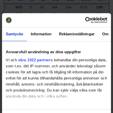
1
MJÖ
12
36
388
424
91.51
2.99
2
SKÖ
12
40
379
419
90.45
3.30
3
VÄS
12
40
345
385
89.61
3.31
4
NÄS
12
46
379
425
89.18
3.79
Samtycke
Information
Reklaminställningar
Om
5
TRA
12
51
364
415
87.71
4.22
6
NIT
12
59
304
363
83.75
4.86
7
DAL
12
60
394
454
86.78
5.00
Ansvarsfull användning av dina uppgifter
332
2553
2885
88.49
3.93
Totals
Vi och
våra 1022 partners
behandlar din personliga data,
47
365
412
88.43
3.93
Average
som t.ex. ditt IP-nummer, och använder teknologi såsom
Sorted by lower
G
oal
A
gainst
A
verage per 60 minutes and higher
S
a
v
e
s
cookies för att lagra och få tillgång till information på din
%
enhet för att kunna tillhandahålla personliga annonser och
DAL
- HC Dalen
MJÖ
- Mjölby HC
innehåll, annons- och innehållsmätning, åskådarinsikter
NIT
- Nittorps IK
NÄS
- Nässjö HC
och produktutveckling. Du kan själv välja vilka som får
SKÖ
- Skövde IK
TRA
- Tranås AIF
använda din data och i vilka syften.
VÄS
- Västerviks IK
Med din tillåtelse skulle vi även vilja: