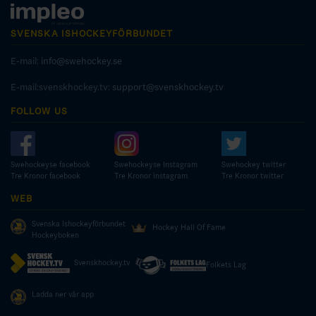
SVENSKA ISHOCKEYFÖRBUNDET
E-mail:
info@swehockey.se
E-mail:svenskhockey.tv:
support@svenskhockey.tv
FOLLOW US
Swehockeyse facebook
Swehockeyse Instagram
Swehockey twitter
Tre Kronor facebook
Tre Kronor instagram
Tre Kronor twitter
WEB
Svenska Ishockeyförbundet
Hockey Hall Of Fame
Hockeyboken
Svenskhockey.tv
Folkets Lag
Ladda ner vår app