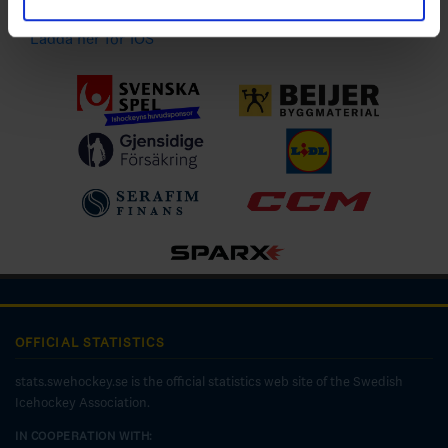
Ladda ner för IOS
OFFICIAL STATISTICS
stats.swehockey.se is the official statistics web site of the Swedish
Icehockey Association.
IN COOPERATION WITH: