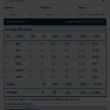
Games
Players
Teams
Team Statistics
Last update: 2020-11-23 08:52
Scoring Efficiency
Rk
GP
GF
SSG
SOG
GFA
SG%
Team
1
GIS
2
15
84
99
7.50
15.15
2
SKI
2
6
43
49
3.00
12.24
3
EKS
4
15
134
149
3.75
10.07
4
DAL
3
9
86
95
3.00
9.47
5
HA74
2
4
49
53
2.00
7.55
6
NÄS
3
2
53
55
0.67
3.64
51
449
500
3.19
10.20
Totals
8
75
83
3.32
9.69
Average
Sorted by higher Scoring Efficiency (
SG%
),
G
oals, and
lower
G
ames
P
layed.
Goalkeeping Efficiency