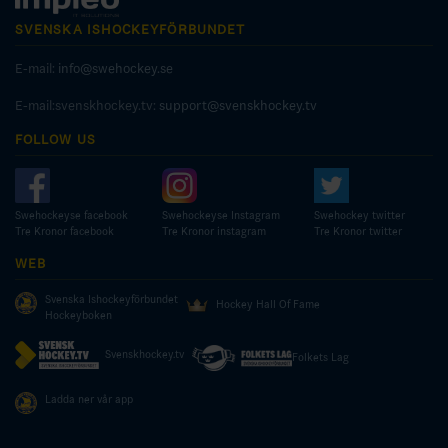
SVENSKA ISHOCKEYFÖRBUNDET
E-mail:
info@swehockey.se
E-mail:svenskhockey.tv:
support@svenskhockey.tv
FOLLOW US
Swehockeyse facebook
Swehockeyse Instagram
Swehockey twitter
Tre Kronor facebook
Tre Kronor instagram
Tre Kronor twitter
WEB
Svenska Ishockeyförbundet
Hockey Hall Of Fame
Hockeyboken
Svenskhockey.tv
Folkets Lag
Ladda ner vår app