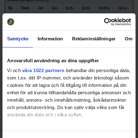
Rk
GP
GA
SVS
SOG
SVS%
GAA
Team
1
GIS
2
3
43
46
93.48
1.50
2
DAL
3
5
71
76
93.42
1.67
3
EKS
4
7
89
96
92.71
1.75
Samtycke
Information
Reklaminställningar
Om
4
NÄS
3
12
121
133
90.98
4.00
5
HA74
2
9
36
45
80.00
4.50
6
SKI
2
15
89
104
85.58
7.50
Ansvarsfull användning av dina uppgifter
51
449
500
89.80
3.19
Totals
Vi och
våra 1022 partners
behandlar din personliga data,
som t.ex. ditt IP-nummer, och använder teknologi såsom
8
75
83
89.36
3.49
Average
cookies för att lagra och få tillgång till information på din
Sorted by lower
G
oal
A
gainst
A
verage per 60 minutes and higher
S
a
v
e
s
enhet för att kunna tillhandahålla personliga annonser och
%
innehåll, annons- och innehållsmätning, åskådarinsikter
EKS
- Eksjö HC/Boro VHC
GIS
- Gislaveds SK
HA74
- HA74
DAL
- HC Dalen
och produktutveckling. Du kan själv välja vilka som får
NÄS
- Nässjö HC
SKI
- Skillingaryds IS
använda din data och i vilka syften.
Med din tillåtelse skulle vi även vilja: