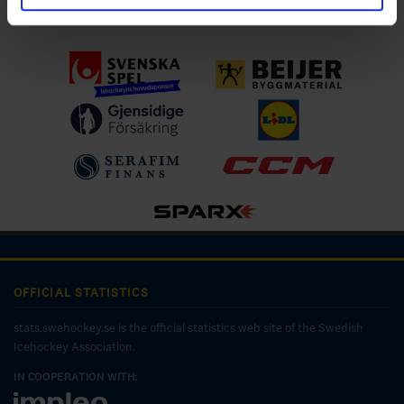
Ladda ner för IOS
OFFICIAL STATISTICS
stats.swehockey.se is the official statistics web site of the Swedish
Icehockey Association.
IN COOPERATION WITH: