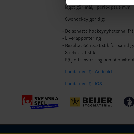
laget gör mål, i periodpaus m.m.
Swehockey ger dig:
De senaste hockeynyheterna ifr
Liverapportering
Resultat och statistik för samtlig
Spelarstatistik
Följ ditt favoritlag och få pushno
Ladda ner för Android
Ladda ner för IOS