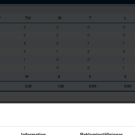
P
Tot
W
T
L
3
3
0
0
2
2
0
0
4
2
1
1
3
1
2
0
1
0
0
1
1
0
0
1
14
8
3
3
2.33
1.33
0.50
0.50
P
Tot
W
T
L
2
1
1
0
2
1
1
0
Information
Reklaminställningar