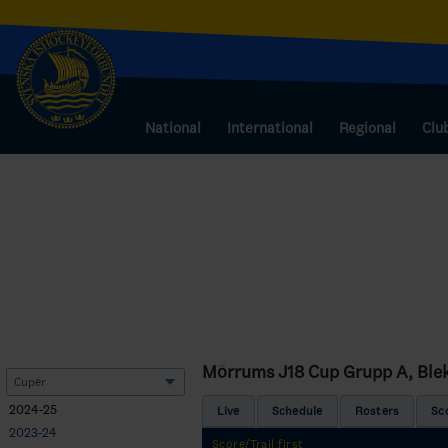
National
International
Regional
Clu
Mörrums J18 Cup Grupp A, Ble
2024-25
Live
Schedule
Rosters
Sc
2023-24
Score/Trail first