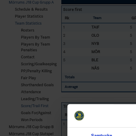
Mörrums J18 Cup Grupp A
Schedule & Results
Score first
Player Statistics
Rk
G
Team
Team Statistics
1
TAIF
5
Rosters
2
OLO
5
Players By Team
3
NYB
5
Players By Team
Penalties
4
MÖR
5
Contact
5
BLE
5
Scoring/Goalkeeping
NÄS
5
PP/Penalty Killing
Totals
Fair Play
Shorthanded Goals
Average
Attendance
Leading/Trailing
Score/Trail First
Trail first
Goals For/Against
Rk
G
Team
Won Periods
1
MÖR
5
Mörrums J18 Cup Grupp B
OLO
5
Mörrums J18 Cup Slutspel
Samtycke