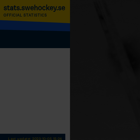
stats.swehockey.se
OFFICIAL STATISTICS
Last update: 2023-10-05 15:24