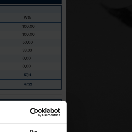
W%
100,00
100,00
50,00
33,33
0,00
0,00
57,14
47,22
W%
50,00
50,00
Om