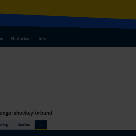
bs
Historical
Info
kinge Ishockeyförbund
oring
Goalies
...