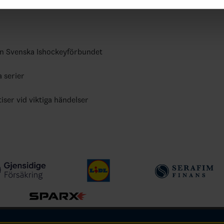
ån Svenska Ishockeyförbundet
a serier
tiser vid viktiga händelser